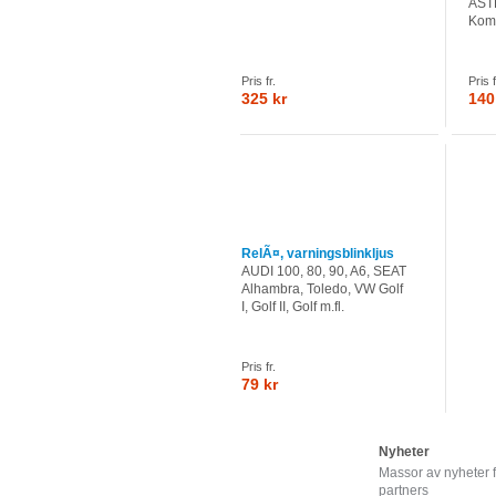
AST
Komb
Pris fr.
Pris f
325 kr
140
RelÃ¤, varningsblinkljus
AUDI 100, 80, 90, A6, SEAT
Alhambra, Toledo, VW Golf
I, Golf II, Golf m.fl.
Pris fr.
79 kr
Nyheter
Massor av nyheter 
partners