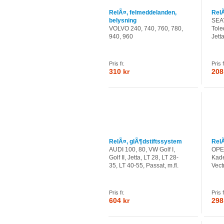
RelÃ¤, felmeddelanden,
RelÃ
belysning
SEAT
VOLVO 240, 740, 760, 780,
Toled
940, 960
Jetta
Pris fr.
Pris f
310 kr
208
RelÃ¤, glÃ¶dstiftssystem
RelÃ
AUDI 100, 80, VW Golf I,
OPEL
Golf II, Jetta, LT 28, LT 28-
Kade
35, LT 40-55, Passat, m.fl.
Vect
Pris fr.
Pris f
604 kr
298