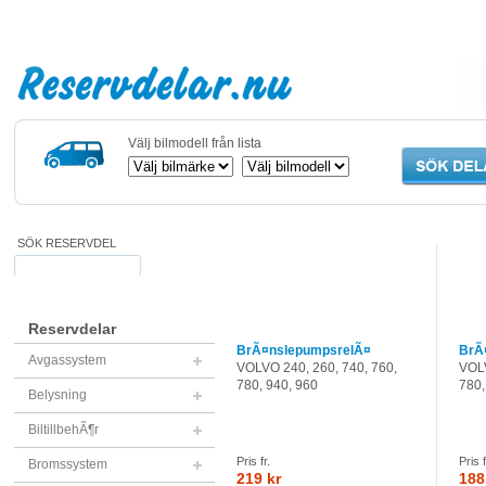
Välj bilmodell från lista
SÖK RESERVDEL
Reservdelar
BrÃ¤nslepumpsrelÃ¤
BrÃ
Avgassystem
VOLVO 240, 260, 740, 760,
VOLV
780, 940, 960
780,
Belysning
BiltillbehÃ¶r
Pris fr.
Pris f
Bromssystem
219 kr
188