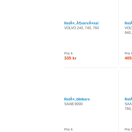
RelÃ¤, Ã¶vervÃ¤xel
Rel
VOLVO 240, 740, 760
VOLV
940,
Pris fr.
Pris f
335 kr
405
RelÃ¤, blinkers
RelÃ
SAAB 9000
SAAB
760,
Pris fr.
Pris f