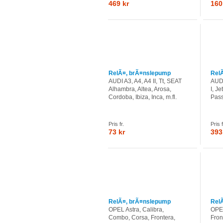
469 kr
160
RelÃ¤, brÃ¤nslepump
Rel
AUDI A3, A4, A4 II, Tt, SEAT
AUDI
Alhambra, Altea, Arosa,
I, Je
Cordoba, Ibiza, Inca, m.fl.
Pass
Pris fr.
Pris f
73 kr
393
RelÃ¤, brÃ¤nslepump
Rel
OPEL Astra, Calibra,
OPEL
Combo, Corsa, Frontera,
Fron