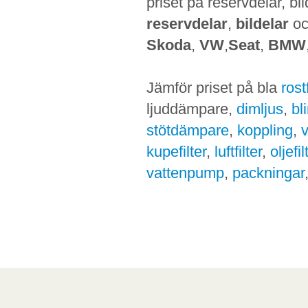
priset på reservdelar, bi
reservdelar
,
bildelar
o
Skoda
,
VW
,
Seat
,
BMW
Jämför priset på bla
ros
ljuddämpare,
dimljus
,
bl
stötdämpare
,
koppling
,
kupefilter
,
luftfilter
,
oljefil
vattenpump
,
packningar