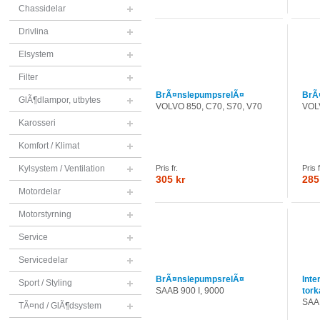
Chassidelar
Drivlina
Elsystem
Filter
BrÃ¤nslepumpsrelÃ¤
BrÃ
GlÃ¶dlampor, utbytes
VOLVO 850, C70, S70, V70
VOL
Karosseri
Komfort / Klimat
Kylsystem / Ventilation
Pris fr.
Pris f
305 kr
285
Motordelar
Motorstyrning
Service
Servicedelar
BrÃ¤nslepumpsrelÃ¤
Inte
Sport / Styling
SAAB 900 I, 9000
tor
SAAB
TÃ¤nd / GlÃ¶dsystem