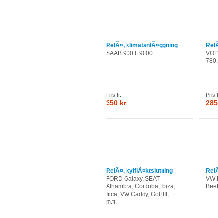
RelÃ¤, klimatanlÃ¤ggning
RelÃ
SAAB 900 I, 9000
VOLV
780,
Pris fr.
Pris f
350 kr
285
RelÃ¤, kylflÃ¤ktslutning
RelÃ
FORD Galaxy, SEAT
VW B
Alhambra, Cordoba, Ibiza,
Beet
Inca, VW Caddy, Golf III,
m.fl.