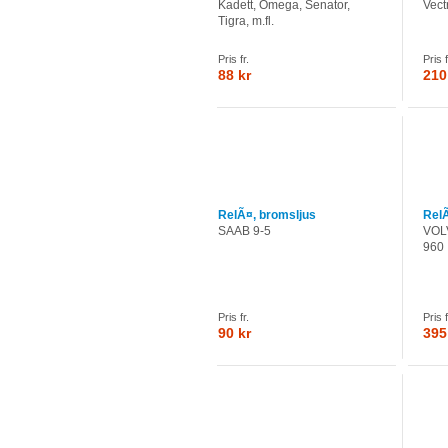
Kadett, Omega, Senator,
Vect
Tigra, m.fl.
Pris fr.
Pris f
88 kr
210
RelÃ¤, bromsljus
RelÃ
SAAB 9-5
VOLV
960
Pris fr.
Pris f
90 kr
395