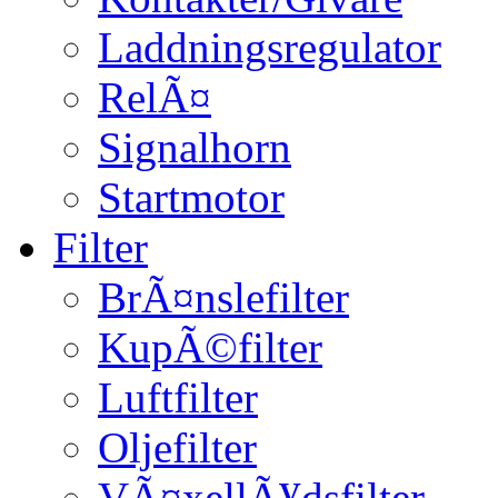
Laddningsregulator
RelÃ¤
Signalhorn
Startmotor
Filter
BrÃ¤nslefilter
KupÃ©filter
Luftfilter
Oljefilter
VÃ¤xellÃ¥dsfilter