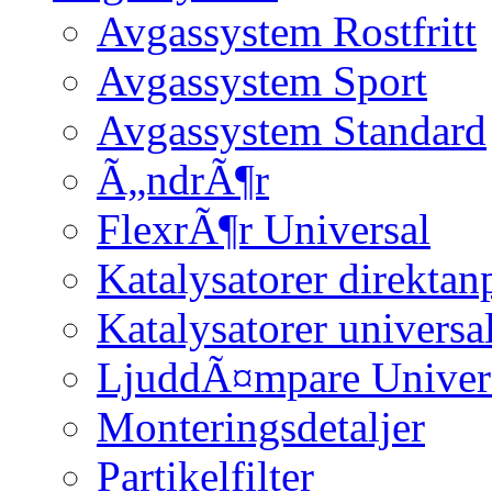
Avgassystem Rostfritt
Avgassystem Sport
Avgassystem Standard
Ã„ndrÃ¶r
FlexrÃ¶r Universal
Katalysatorer direktan
Katalysatorer universa
LjuddÃ¤mpare Univer
Monteringsdetaljer
Partikelfilter