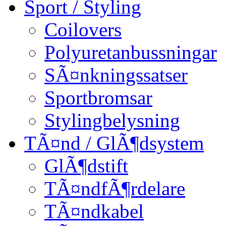
Sport / Styling
Coilovers
Polyuretanbussningar
SÃ¤nkningssatser
Sportbromsar
Stylingbelysning
TÃ¤nd / GlÃ¶dsystem
GlÃ¶dstift
TÃ¤ndfÃ¶rdelare
TÃ¤ndkabel