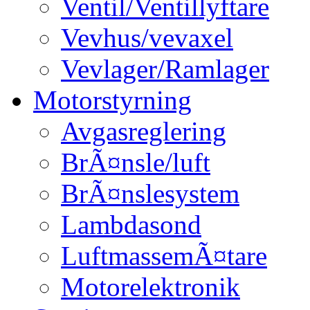
Ventil/Ventillyftare
Vevhus/vevaxel
Vevlager/Ramlager
Motorstyrning
Avgasreglering
BrÃ¤nsle/luft
BrÃ¤nslesystem
Lambdasond
LuftmassemÃ¤tare
Motorelektronik