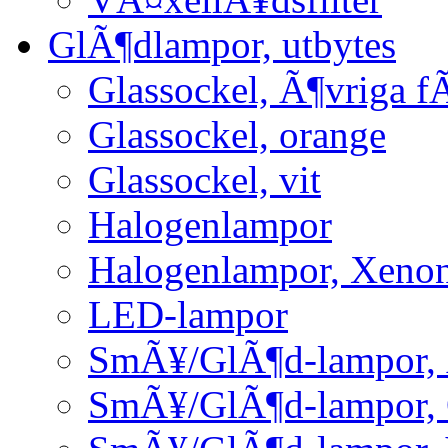
GlÃ¶dlampor, utbytes
Glassockel, Ã¶vriga f
Glassockel, orange
Glassockel, vit
Halogenlampor
Halogenlampor, Xeno
LED-lampor
SmÃ¥/GlÃ¶d-lampor, 
SmÃ¥/GlÃ¶d-lampor,