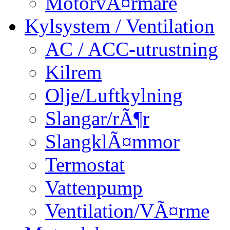
MotorvÃ¤rmare
Kylsystem / Ventilation
AC / ACC-utrustning
Kilrem
Olje/Luftkylning
Slangar/rÃ¶r
SlangklÃ¤mmor
Termostat
Vattenpump
Ventilation/VÃ¤rme