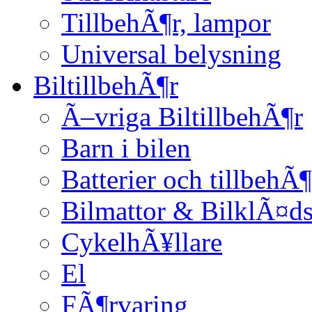
TillbehÃ¶r, lampor
Universal belysning
BiltillbehÃ¶r
Ã–vriga BiltillbehÃ¶r
Barn i bilen
Batterier och tillbehÃ¶
Bilmattor & BilklÃ¤ds
CykelhÃ¥llare
El
FÃ¶rvaring