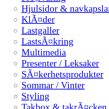
Hjulsidor & navkapsla
KlÃ¤der
Lastgaller
LastsÃ¤kring
Multimedia
Presenter / Leksaker
SÃ¤kerhetsprodukter
Sommar / Vinter
Styling
Takbox & takrÃ¤cken