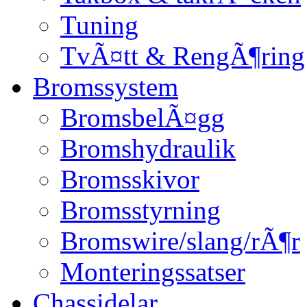
Tuning
TvÃ¤tt & RengÃ¶ring
Bromssystem
BromsbelÃ¤gg
Bromshydraulik
Bromsskivor
Bromsstyrning
Bromswire/slang/rÃ¶r
Monteringssatser
Chassidelar