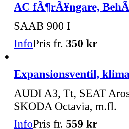
AC fÃ¶rÃ¥ngare, BehÃ
SAAB 900 I
Info
Pris fr.
350 kr
Expansionsventil, klim
AUDI A3, Tt, SEAT Arosa
SKODA Octavia, m.fl.
Info
Pris fr.
559 kr