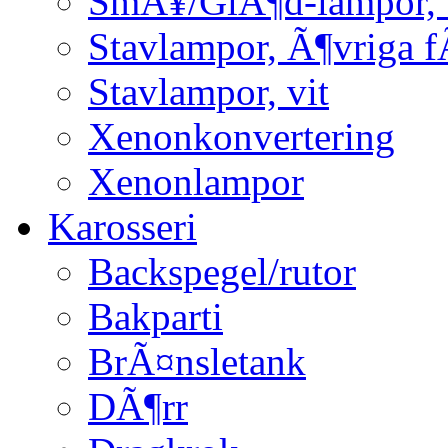
SmÃ¥/GlÃ¶d-lampor, 
Stavlampor, Ã¶vriga f
Stavlampor, vit
Xenonkonvertering
Xenonlampor
Karosseri
Backspegel/rutor
Bakparti
BrÃ¤nsletank
DÃ¶rr