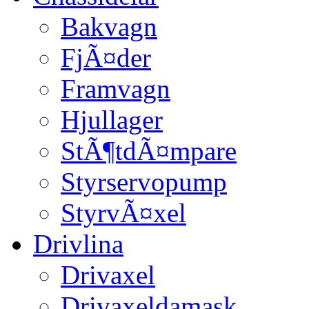
Bakvagn
FjÃ¤der
Framvagn
Hjullager
StÃ¶tdÃ¤mpare
Styrservopump
StyrvÃ¤xel
Drivlina
Drivaxel
Drivaxeldamask