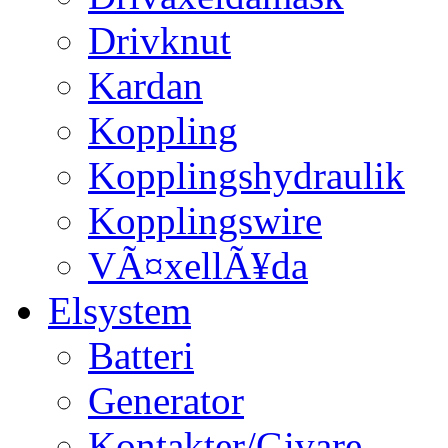
Drivknut
Kardan
Koppling
Kopplingshydraulik
Kopplingswire
VÃ¤xellÃ¥da
Elsystem
Batteri
Generator
Kontakter/Givare