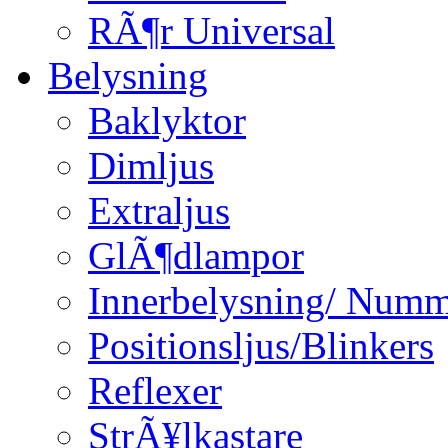
RÃ¶r Universal
Belysning
Baklyktor
Dimljus
Extraljus
GlÃ¶dlampor
Innerbelysning/ Numm
Positionsljus/Blinkers
Reflexer
StrÃ¥lkastare