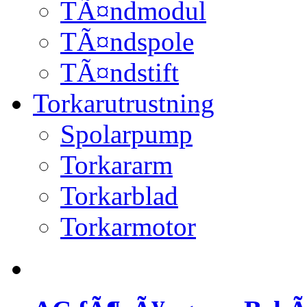
TÃ¤ndmodul
TÃ¤ndspole
TÃ¤ndstift
Torkarutrustning
Spolarpump
Torkararm
Torkarblad
Torkarmotor