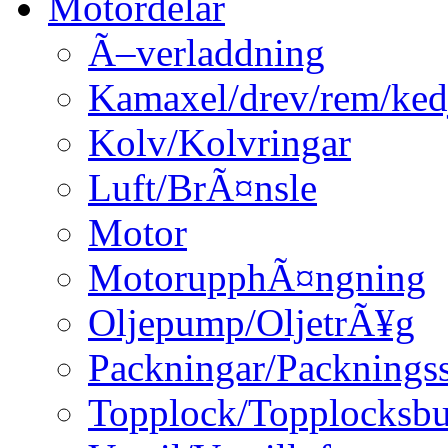
Motordelar
Ã–verladdning
Kamaxel/drev/rem/ked
Kolv/Kolvringar
Luft/BrÃ¤nsle
Motor
MotorupphÃ¤ngning
Oljepump/OljetrÃ¥g
Packningar/Packningss
Topplock/Topplocksbu