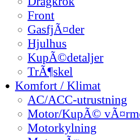
Dragkrok
Front
GasfjÃ¤der
Hjulhus
KupÃ©detaljer
TrÃ¶skel
Komfort / Klimat
AC/ACC-utrustning
Motor/KupÃ© vÃ¤rm
Motorkylning