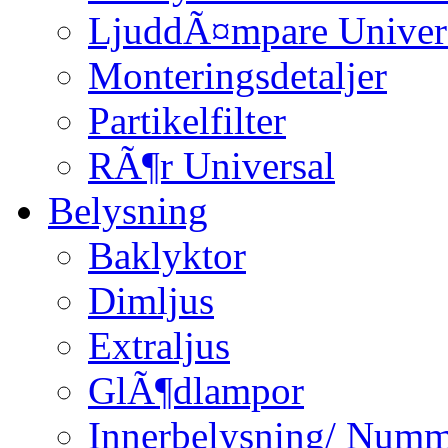
LjuddÃ¤mpare Univer
Monteringsdetaljer
Partikelfilter
RÃ¶r Universal
Belysning
Baklyktor
Dimljus
Extraljus
GlÃ¶dlampor
Innerbelysning/ Numm