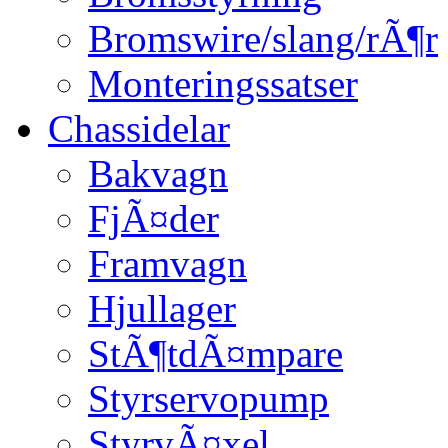
Bromswire/slang/rÃ¶r
Monteringssatser
Chassidelar
Bakvagn
FjÃ¤der
Framvagn
Hjullager
StÃ¶tdÃ¤mpare
Styrservopump
StyrvÃ¤xel