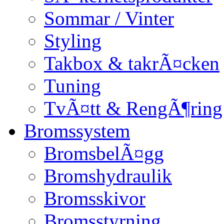
Sommar / Vinter
Styling
Takbox & takrÃ¤cken
Tuning
TvÃ¤tt & RengÃ¶ring
Bromssystem
BromsbelÃ¤gg
Bromshydraulik
Bromsskivor
Bromsstyrning