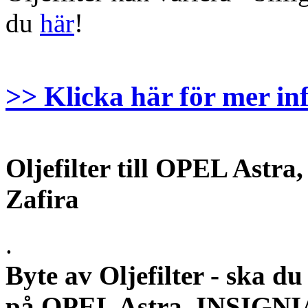
du
här
!
>> Klicka här för mer in
Oljefilter till OPEL Astr
Zafira
.
Byte av Oljefilter - ska du 
på OPEL Astra, INSIGNIA,