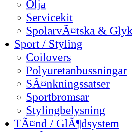
Olja
Servicekit
SpolarvÃ¤tska & Glyk
Sport / Styling
Coilovers
Polyuretanbussningar
SÃ¤nkningssatser
Sportbromsar
Stylingbelysning
TÃ¤nd / GlÃ¶dsystem