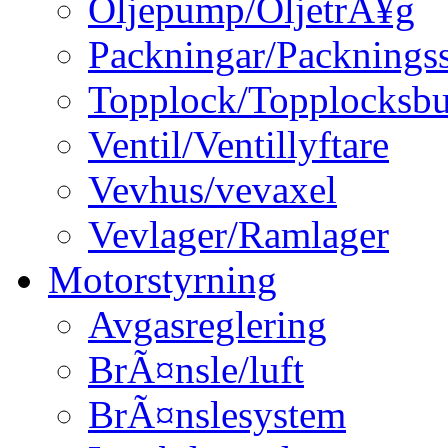
Oljepump/OljetrÃ¥g
Packningar/Packningss
Topplock/Topplocksbu
Ventil/Ventillyftare
Vevhus/vevaxel
Vevlager/Ramlager
Motorstyrning
Avgasreglering
BrÃ¤nsle/luft
BrÃ¤nslesystem