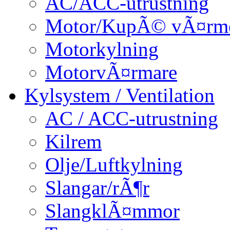
AC/ACC-utrustning
Motor/KupÃ© vÃ¤rm
Motorkylning
MotorvÃ¤rmare
Kylsystem / Ventilation
AC / ACC-utrustning
Kilrem
Olje/Luftkylning
Slangar/rÃ¶r
SlangklÃ¤mmor