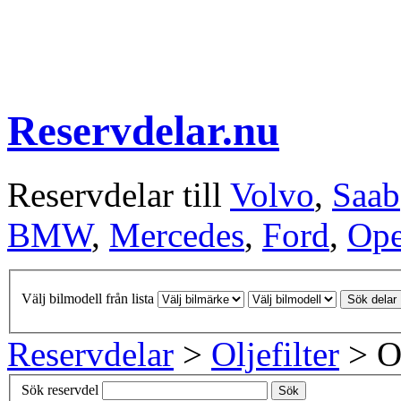
Reservdelar.nu
Reservdelar till
Volvo
,
Saab
BMW
,
Mercedes
,
Ford
,
Ope
Välj bilmodell från lista
Sök delar
Reservdelar
>
Oljefilter
> Ol
Sök reservdel
Sök