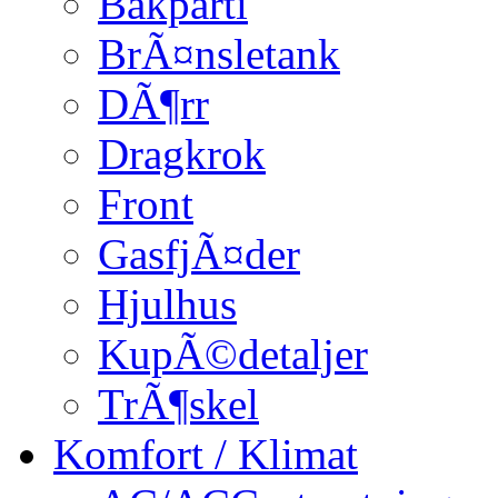
Bakparti
BrÃ¤nsletank
DÃ¶rr
Dragkrok
Front
GasfjÃ¤der
Hjulhus
KupÃ©detaljer
TrÃ¶skel
Komfort / Klimat