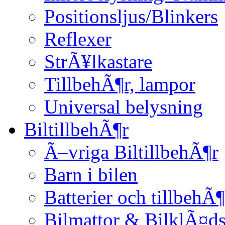
Positionsljus/Blinkers
Reflexer
StrÃ¥lkastare
TillbehÃ¶r, lampor
Universal belysning
BiltillbehÃ¶r
Ã–vriga BiltillbehÃ¶r
Barn i bilen
Batterier och tillbehÃ¶
Bilmattor & BilklÃ¤ds