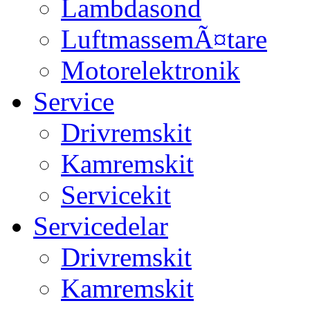
Lambdasond
LuftmassemÃ¤tare
Motorelektronik
Service
Drivremskit
Kamremskit
Servicekit
Servicedelar
Drivremskit
Kamremskit