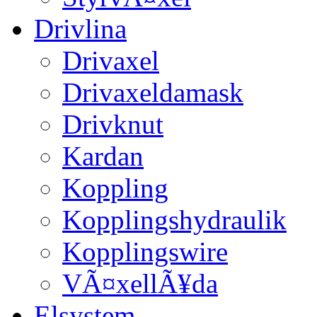
Drivlina
Drivaxel
Drivaxeldamask
Drivknut
Kardan
Koppling
Kopplingshydraulik
Kopplingswire
VÃ¤xellÃ¥da
Elsystem