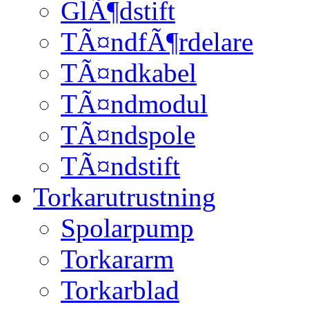
GlÃ¶dstift
TÃ¤ndfÃ¶rdelare
TÃ¤ndkabel
TÃ¤ndmodul
TÃ¤ndspole
TÃ¤ndstift
Torkarutrustning
Spolarpump
Torkararm
Torkarblad