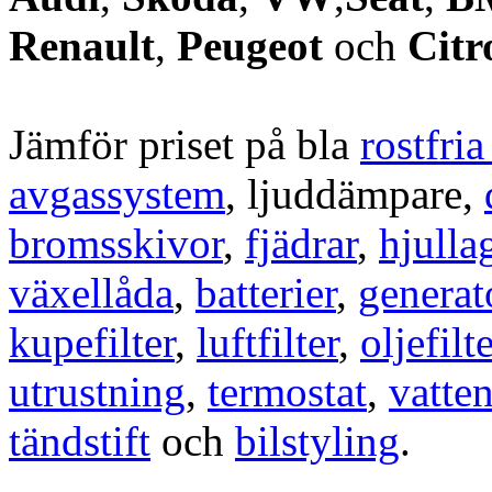
Renault
,
Peugeot
och
Citr
Jämför priset på bla
rostfri
avgassystem
, ljuddämpare,
bromsskivor
,
fjädrar
,
hjulla
växellåda
,
batterier
,
generat
kupefilter
,
luftfilter
,
oljefilte
utrustning
,
termostat
,
vatte
tändstift
och
bilstyling
.