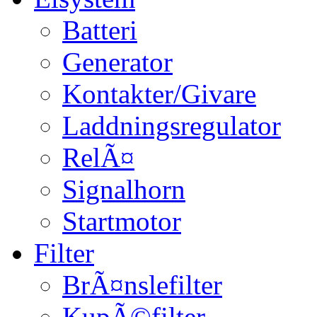
Batteri
Generator
Kontakter/Givare
Laddningsregulator
RelÃ¤
Signalhorn
Startmotor
Filter
BrÃ¤nslefilter
KupÃ©filter