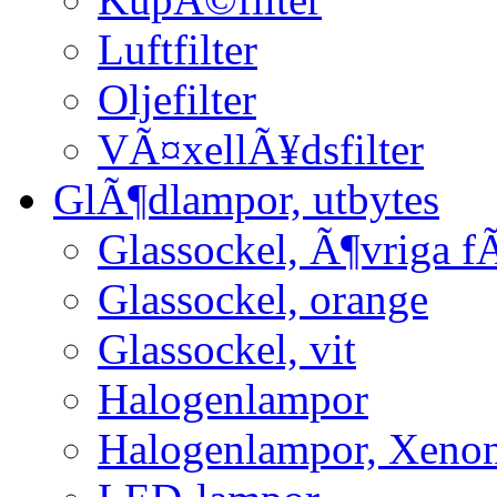
Luftfilter
Oljefilter
VÃ¤xellÃ¥dsfilter
GlÃ¶dlampor, utbytes
Glassockel, Ã¶vriga f
Glassockel, orange
Glassockel, vit
Halogenlampor
Halogenlampor, Xeno