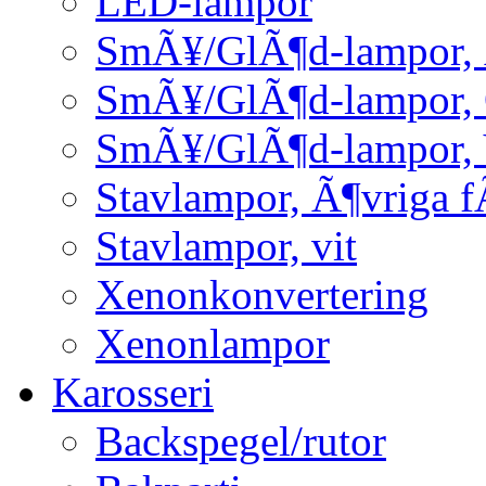
LED-lampor
SmÃ¥/GlÃ¶d-lampor, 
SmÃ¥/GlÃ¶d-lampor,
SmÃ¥/GlÃ¶d-lampor, 
Stavlampor, Ã¶vriga f
Stavlampor, vit
Xenonkonvertering
Xenonlampor
Karosseri
Backspegel/rutor