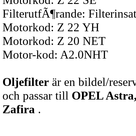
FilterutfÃ¶rande: Filterinsa
Motorkod: Z 22 YH
Motorkod: Z 20 NET
Motor-kod: A2.0NHT
Oljefilter
är en bildel/reser
och passar till
OPEL Astra,
Zafira
.