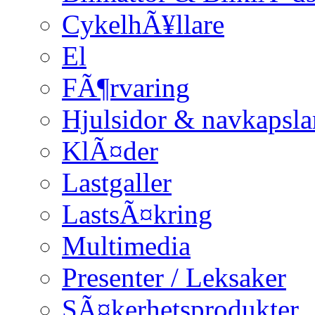
CykelhÃ¥llare
El
FÃ¶rvaring
Hjulsidor & navkapsla
KlÃ¤der
Lastgaller
LastsÃ¤kring
Multimedia
Presenter / Leksaker
SÃ¤kerhetsprodukter