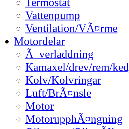
Termostat
Vattenpump
Ventilation/VÃ¤rme
Motordelar
Ã–verladdning
Kamaxel/drev/rem/ked
Kolv/Kolvringar
Luft/BrÃ¤nsle
Motor
MotorupphÃ¤ngning