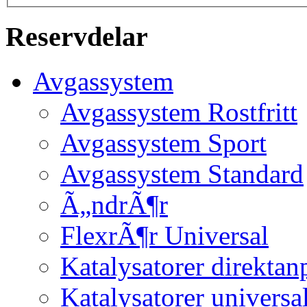
Reservdelar
Avgassystem
Avgassystem Rostfritt
Avgassystem Sport
Avgassystem Standard
Ã„ndrÃ¶r
FlexrÃ¶r Universal
Katalysatorer direktan
Katalysatorer universa