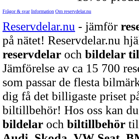
Frågor & svar
Information
Om reservdelar.nu
Reservdelar.nu
- jämför
res
på nätet! Reservdelar.nu hjä
reservdelar
och
bildelar ti
Jämförelse av ca 15 700 rese
som passar de flesta bilmärk
dig få det billigaste priset p
biltillbehör! Hos oss kan d
bildelar
och
biltillbehör
ti
Audi
,
Skoda
,
VW
,
Seat
,
B