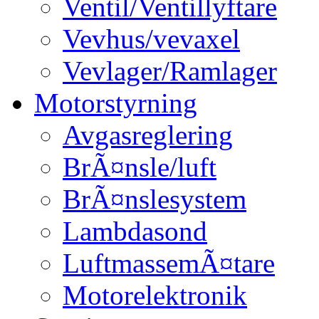
Ventil/Ventillyftare
Vevhus/vevaxel
Vevlager/Ramlager
Motorstyrning
Avgasreglering
BrÃ¤nsle/luft
BrÃ¤nslesystem
Lambdasond
LuftmassemÃ¤tare
Motorelektronik