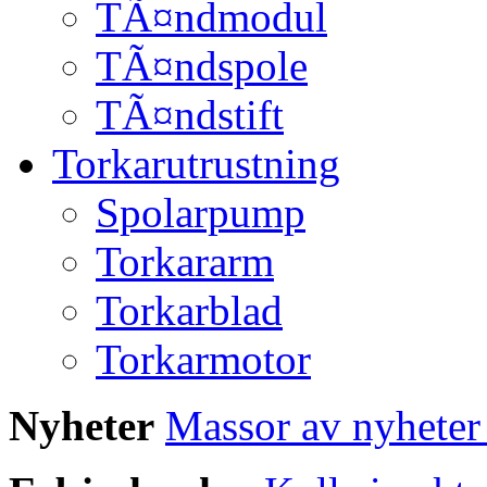
TÃ¤ndmodul
TÃ¤ndspole
TÃ¤ndstift
Torkarutrustning
Spolarpump
Torkararm
Torkarblad
Torkarmotor
Nyheter
Massor av nyheter 