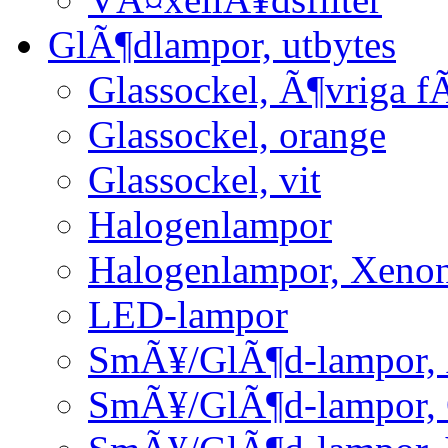
GlÃ¶dlampor, utbytes
Glassockel, Ã¶vriga f
Glassockel, orange
Glassockel, vit
Halogenlampor
Halogenlampor, Xeno
LED-lampor
SmÃ¥/GlÃ¶d-lampor, 
SmÃ¥/GlÃ¶d-lampor,