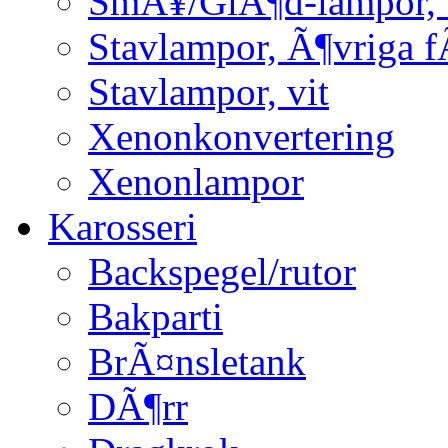
SmÃ¥/GlÃ¶d-lampor, 
Stavlampor, Ã¶vriga f
Stavlampor, vit
Xenonkonvertering
Xenonlampor
Karosseri
Backspegel/rutor
Bakparti
BrÃ¤nsletank
DÃ¶rr