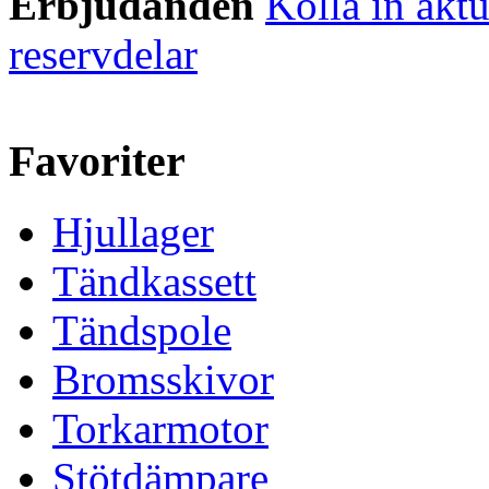
Erbjudanden
Kolla in aktu
reservdelar
Favoriter
Hjullager
Tändkassett
Tändspole
Bromsskivor
Torkarmotor
Stötdämpare