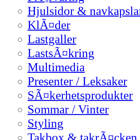
Hjulsidor & navkapsla
KlÃ¤der
Lastgaller
LastsÃ¤kring
Multimedia
Presenter / Leksaker
SÃ¤kerhetsprodukter
Sommar / Vinter
Styling
Takbox & takrÃ¤cken