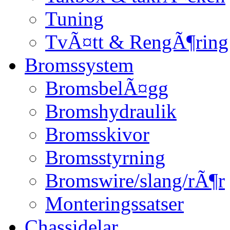
Tuning
TvÃ¤tt & RengÃ¶ring
Bromssystem
BromsbelÃ¤gg
Bromshydraulik
Bromsskivor
Bromsstyrning
Bromswire/slang/rÃ¶r
Monteringssatser
Chassidelar