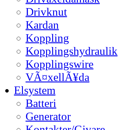
Drivknut
Kardan
Koppling
Kopplingshydraulik
Kopplingswire
VÃ¤xellÃ¥da
Elsystem
Batteri
Generator
Kontakter/Givare