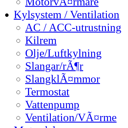
MotorvÃ¤rmare
Kylsystem / Ventilation
AC / ACC-utrustning
Kilrem
Olje/Luftkylning
Slangar/rÃ¶r
SlangklÃ¤mmor
Termostat
Vattenpump
Ventilation/VÃ¤rme