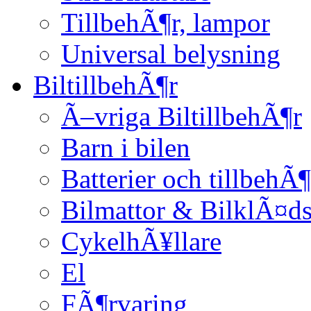
TillbehÃ¶r, lampor
Universal belysning
BiltillbehÃ¶r
Ã–vriga BiltillbehÃ¶r
Barn i bilen
Batterier och tillbehÃ¶
Bilmattor & BilklÃ¤ds
CykelhÃ¥llare
El
FÃ¶rvaring