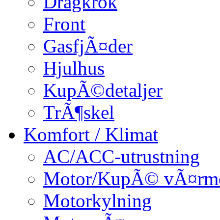
Dragkrok
Front
GasfjÃ¤der
Hjulhus
KupÃ©detaljer
TrÃ¶skel
Komfort / Klimat
AC/ACC-utrustning
Motor/KupÃ© vÃ¤rm
Motorkylning