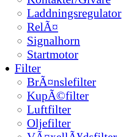
Laddningsregulator
RelÃ¤
Signalhorn
Startmotor
Filter
BrÃ¤nslefilter
KupÃ©filter
Luftfilter
Oljefilter
VÃ¤xellÃ¥dsfilter