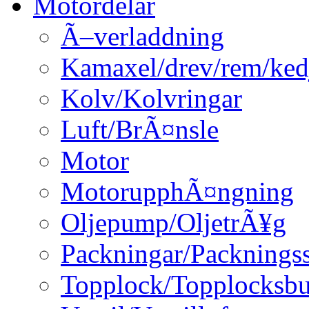
Motordelar
Ã–verladdning
Kamaxel/drev/rem/ked
Kolv/Kolvringar
Luft/BrÃ¤nsle
Motor
MotorupphÃ¤ngning
Oljepump/OljetrÃ¥g
Packningar/Packningss
Topplock/Topplocksbu