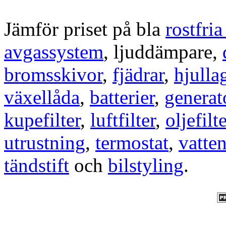
Jämför priset på bla
rostfri
avgassystem
, ljuddämpare,
bromsskivor
,
fjädrar
,
hjulla
växellåda
,
batterier
,
generat
kupefilter
,
luftfilter
,
oljefilte
utrustning
,
termostat
,
vatte
tändstift
och
bilstyling
.