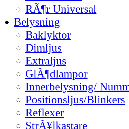
RÃ¶r Universal
Belysning
Baklyktor
Dimljus
Extraljus
GlÃ¶dlampor
Innerbelysning/ Numm
Positionsljus/Blinkers
Reflexer
StrÃ¥lkastare