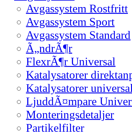
Avgassystem Rostfritt
Avgassystem Sport
Avgassystem Standard
Ã„ndrÃ¶r
FlexrÃ¶r Universal
Katalysatorer direktan
Katalysatorer universa
LjuddÃ¤mpare Univer
Monteringsdetaljer
Partikelfilter