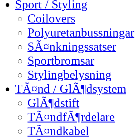
Sport / Styling
Coilovers
Polyuretanbussningar
SÃ¤nkningssatser
Sportbromsar
Stylingbelysning
TÃ¤nd / GlÃ¶dsystem
GlÃ¶dstift
TÃ¤ndfÃ¶rdelare
TÃ¤ndkabel