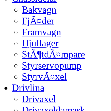
Bakvagn
FjÃ¤der
Framvagn
Hjullager
StÃ¶tdÃ¤mpare
Styrservopump
StyrvÃ¤xel
Drivlina
Drivaxel
Drivaxeldamask