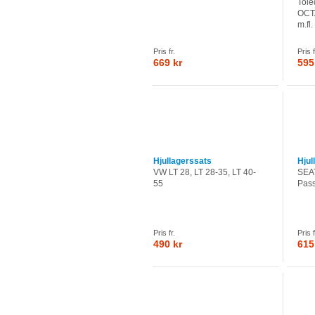
Tole
OCT
m.fl.
Pris fr.
Pris f
669 kr
595
Hjullagerssats
Hjul
VW LT 28, LT 28-35, LT 40-
SEAT
55
Pass
Pris fr.
Pris f
490 kr
615