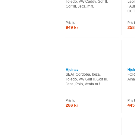
Toledo, VW Caddy, Golf II,
Leon
Golf III, Jetta, m.fl.
FABI
OCTA
Pris fr.
Pris f
949 kr
258
Hjulnav
Hjul
SEAT Cordoba, Ibiza,
FOR
Toledo, VW Golf II, Golf III,
Alh
Jetta, Polo, Vento m.fl.
Pris fr.
Pris f
286 kr
445