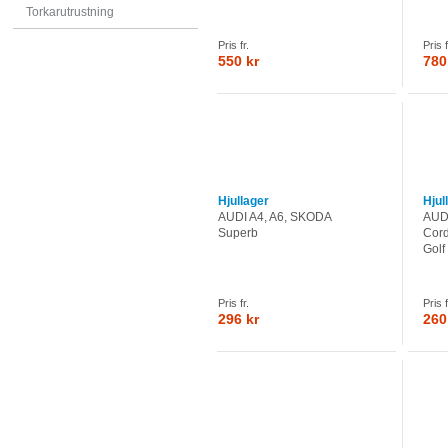
Torkarutrustning
Pris fr.
Pris f
550 kr
780
Hjullager
Hjul
AUDI A4, A6, SKODA
AUDI
Superb
Cord
Golf 
Pris fr.
Pris f
296 kr
260