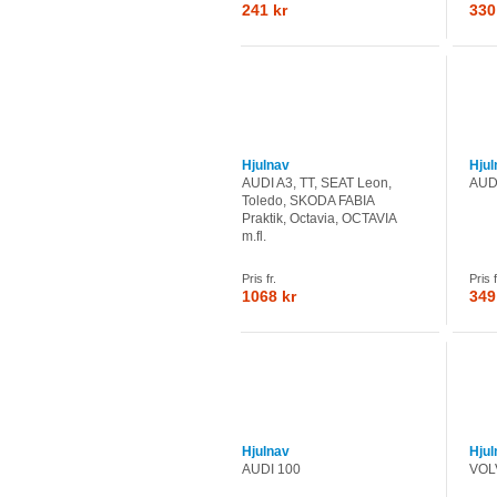
241 kr
330
Hjulnav
Hjul
AUDI A3, TT, SEAT Leon,
AUDI
Toledo, SKODA FABIA
Praktik, Octavia, OCTAVIA
m.fl.
Pris fr.
Pris f
1068 kr
349
Hjulnav
Hjul
AUDI 100
VOLV