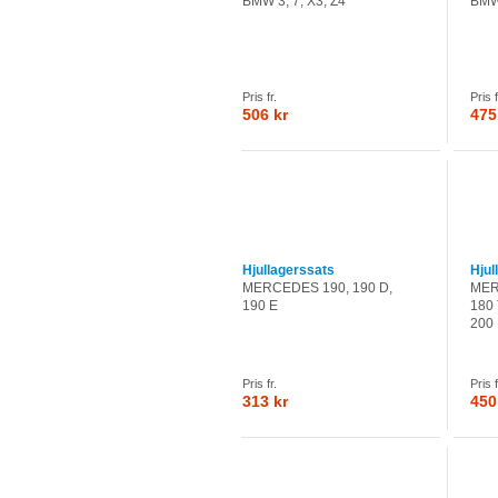
BMW 3, 7, X3, Z4
BMW
Pris fr.
Pris f
506 kr
475
Hjullagerssats
Hjul
MERCEDES 190, 190 D,
MER
190 E
180 
200 
Pris fr.
Pris f
313 kr
450