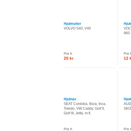
Hjulmutter
Hjul
VOLVO S40, V40
VOLV
960
Pris fr.
Pris f
20 kr
12 
Hjulnav
Hjul
SEAT Cordoba, Ibiza, Inca,
AUDI
Toledo, VW Caddy, Golf II,
SKO
Golf III, Jetta, m.fl.
Pris fr.
Pris f