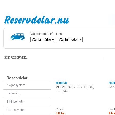
Välj bilmodell från lista
SÖK RESERVDEL
Reservdelar
Hjulbult
Hjul
Avgassystem
VOLVO 740, 760, 780, 940,
SAAB
960, S40
Belysning
BiltillbehÃ¶r
Pris fr.
Pris f
Bromssystem
16 kr
14 