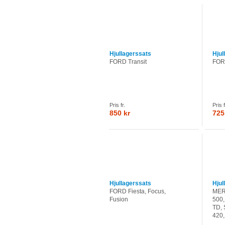
Hjullagerssats
Hjul
FORD Transit
FORD
Pris fr.
Pris f
850 kr
725
Hjullagerssats
Hjul
FORD Fiesta, Focus,
MER
Fusion
500,
TD, 
420, 