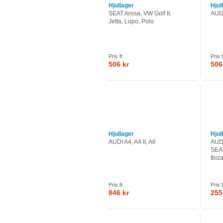
Hjullager
Hjul
SEAT Arosa, VW Golf II,
AUDI
Jetta, Lupo, Polo
Pris fr.
Pris f
506 kr
506
Hjullager
Hjul
AUDI A4, A4 II, A6
AUDI
SEAT
Ibiz
Pris fr.
Pris f
846 kr
255