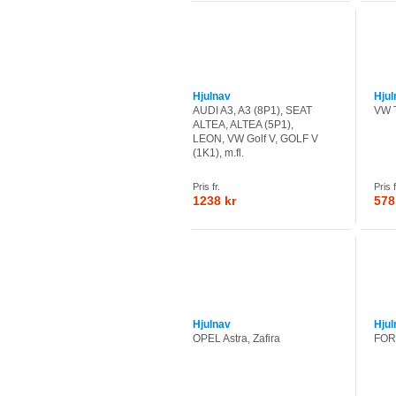
Hjulnav
Hjul
AUDI A3, A3 (8P1), SEAT
VW T
ALTEA, ALTEA (5P1),
LEON, VW Golf V, GOLF V
(1K1), m.fl.
Pris fr.
Pris f
1238 kr
578
Hjulnav
Hjul
OPEL Astra, Zafira
FOR