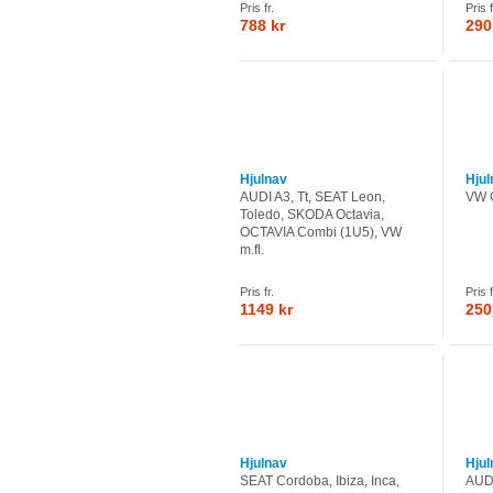
Pris fr.
Pris f
788 kr
290
Hjulnav
Hjul
AUDI A3, Tt, SEAT Leon,
VW G
Toledo, SKODA Octavia,
OCTAVIA Combi (1U5), VW
m.fl.
Pris fr.
Pris f
1149 kr
250
Hjulnav
Hjul
SEAT Cordoba, Ibiza, Inca,
AUDI