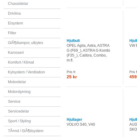
Chassidelar
Drivlina
Elsystem
Filter
Hjulbult
Hjul
GlÃ¶dlampor, utbytes
OPEL Agila, Astra, ASTRA
VW 
G (F69_), ASTRA G Kombi
Karosseri
(F35_), Calibra, Combo,
m.fl.
Komfort / Klimat
Kylsystem / Ventilation
Pris fr.
Pris f
25 kr
459
Motordelar
Motorstyrning
Service
Servicedelar
Hjullager
Hjul
Sport / Styling
VOLVO S40, V40
AUDI
SKO
TÃ¤nd / GlÃ¶dsystem