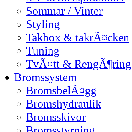
Sommar / Vinter
Styling
Takbox & takrÃ¤cken
Tuning
TvÃ¤tt & RengÃ¶ring
Bromssystem
BromsbelÃ¤gg
Bromshydraulik
Bromsskivor
Bromsstyrning