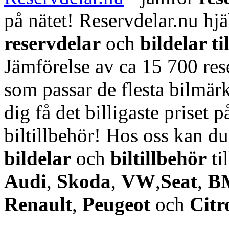
på nätet! Reservdelar.nu hjä
reservdelar
och
bildelar ti
Jämförelse av ca 15 700 rese
som passar de flesta bilmärk
dig få det billigaste priset p
biltillbehör! Hos oss kan d
bildelar
och
biltillbehör
ti
Audi
,
Skoda
,
VW
,
Seat
,
B
Renault
,
Peugeot
och
Citr