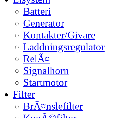
Batteri
Generator
Kontakter/Givare
Laddningsregulator
RelÃ¤
Signalhorn
Startmotor
Filter
BrÃ¤nslefilter
KupÃ©filter