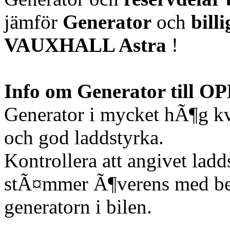
jämför
Generator
och
bill
VAUXHALL Astra
!
Info om Generator till 
Generator i mycket hÃ¶g kv
och god laddstyrka.
Kontrollera att angivet lad
stÃ¤mmer Ã¶verens med be
generatorn i bilen.