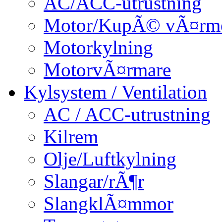
AC/ACC-utrustning
Motor/KupÃ© vÃ¤rm
Motorkylning
MotorvÃ¤rmare
Kylsystem / Ventilation
AC / ACC-utrustning
Kilrem
Olje/Luftkylning
Slangar/rÃ¶r
SlangklÃ¤mmor