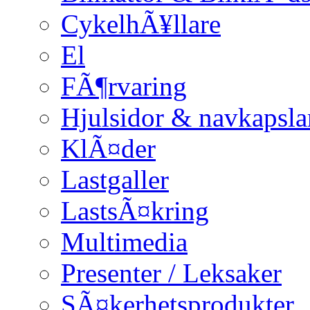
CykelhÃ¥llare
El
FÃ¶rvaring
Hjulsidor & navkapsla
KlÃ¤der
Lastgaller
LastsÃ¤kring
Multimedia
Presenter / Leksaker
SÃ¤kerhetsprodukter