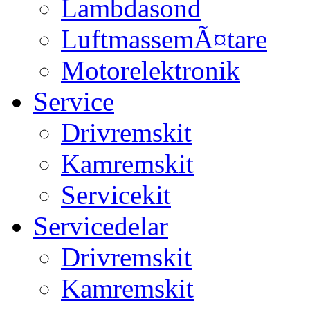
Lambdasond
LuftmassemÃ¤tare
Motorelektronik
Service
Drivremskit
Kamremskit
Servicekit
Servicedelar
Drivremskit
Kamremskit