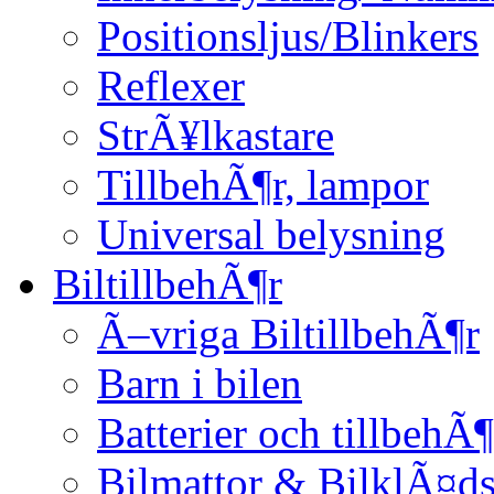
Positionsljus/Blinkers
Reflexer
StrÃ¥lkastare
TillbehÃ¶r, lampor
Universal belysning
BiltillbehÃ¶r
Ã–vriga BiltillbehÃ¶r
Barn i bilen
Batterier och tillbehÃ¶
Bilmattor & BilklÃ¤ds