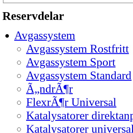
Reservdelar
Avgassystem
Avgassystem Rostfritt
Avgassystem Sport
Avgassystem Standard
Ã„ndrÃ¶r
FlexrÃ¶r Universal
Katalysatorer direktan
Katalysatorer universa