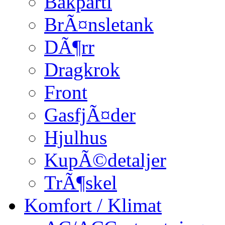
Bakparti
BrÃ¤nsletank
DÃ¶rr
Dragkrok
Front
GasfjÃ¤der
Hjulhus
KupÃ©detaljer
TrÃ¶skel
Komfort / Klimat