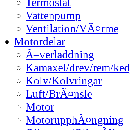
Termostat
Vattenpump
Ventilation/VÃ¤rme
Motordelar
Ã–verladdning
Kamaxel/drev/rem/ked
Kolv/Kolvringar
Luft/BrÃ¤nsle
Motor
MotorupphÃ¤ngning