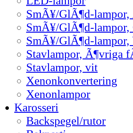
LED-lampor
SmÃ¥/GlÃ¶d-lampor, 
SmÃ¥/GlÃ¶d-lampor,
SmÃ¥/GlÃ¶d-lampor, 
Stavlampor, Ã¶vriga f
Stavlampor, vit
Xenonkonvertering
Xenonlampor
Karosseri
Backspegel/rutor