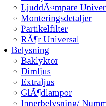
LjuddÃ¤mpare Univer
Monteringsdetaljer
Partikelfilter
RÃ¶r Universal
Belysning
Baklyktor
Dimljus
Extraljus
GlÃ¶dlampor
Innerbelysning/ Numm