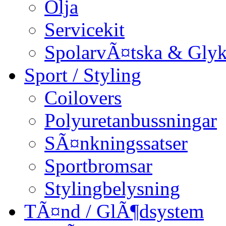
Olja
Servicekit
SpolarvÃ¤tska & Glyk
Sport / Styling
Coilovers
Polyuretanbussningar
SÃ¤nkningssatser
Sportbromsar
Stylingbelysning
TÃ¤nd / GlÃ¶dsystem