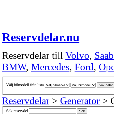
Reservdelar.nu
Reservdelar till
Volvo
,
Saab
BMW
,
Mercedes
,
Ford
,
Ope
Välj bilmodell från lista
Sök delar
Reservdelar
>
Generator
> G
Sök reservdel
Sök