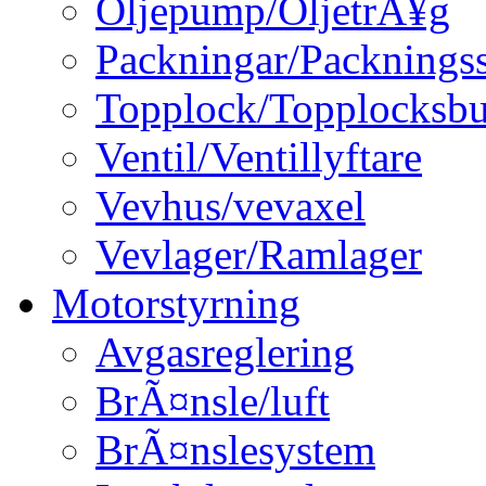
Oljepump/OljetrÃ¥g
Packningar/Packningss
Topplock/Topplocksbu
Ventil/Ventillyftare
Vevhus/vevaxel
Vevlager/Ramlager
Motorstyrning
Avgasreglering
BrÃ¤nsle/luft
BrÃ¤nslesystem