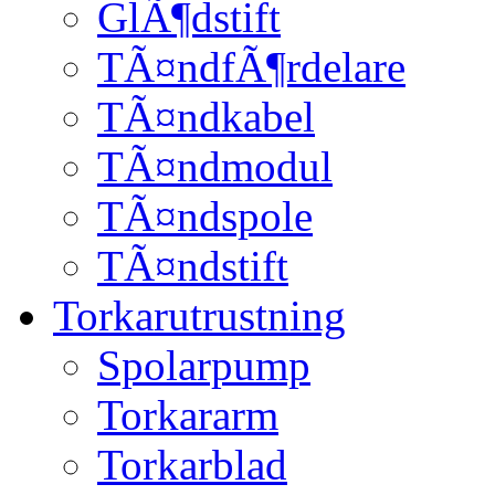
GlÃ¶dstift
TÃ¤ndfÃ¶rdelare
TÃ¤ndkabel
TÃ¤ndmodul
TÃ¤ndspole
TÃ¤ndstift
Torkarutrustning
Spolarpump
Torkararm
Torkarblad