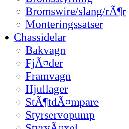
Bromswire/slang/rÃ¶r
Monteringssatser
Chassidelar
Bakvagn
FjÃ¤der
Framvagn
Hjullager
StÃ¶tdÃ¤mpare
Styrservopump
StyrvÃ¤xel