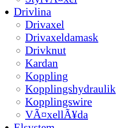
Drivlina
Drivaxel
Drivaxeldamask
Drivknut
Kardan
Koppling
Kopplingshydraulik
Kopplingswire
VÃ¤xellÃ¥da
Elsystem