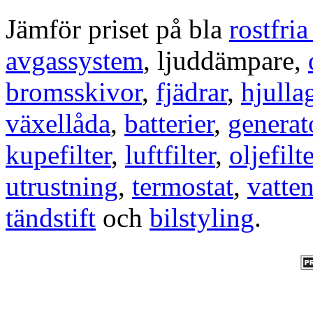
Jämför priset på bla
rostfri
avgassystem
, ljuddämpare,
bromsskivor
,
fjädrar
,
hjulla
växellåda
,
batterier
,
generat
kupefilter
,
luftfilter
,
oljefilte
utrustning
,
termostat
,
vatte
tändstift
och
bilstyling
.