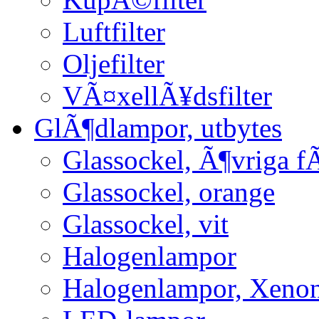
Luftfilter
Oljefilter
VÃ¤xellÃ¥dsfilter
GlÃ¶dlampor, utbytes
Glassockel, Ã¶vriga f
Glassockel, orange
Glassockel, vit
Halogenlampor
Halogenlampor, Xeno