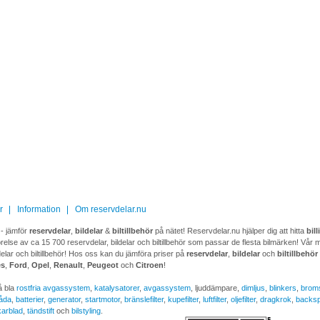
r
Information
Om reservdelar.nu
- jämför
reservdelar
,
bildelar
&
biltillbehör
på nätet! Reservdelar.nu hjälper dig att hitta
bil
relse av ca 15 700 reservdelar, bildelar och biltillbehör som passar de flesta bilmärken! Vår måls
delar och biltillbehör! Hos oss kan du jämföra priser på
reservdelar
,
bildelar
och
biltillbehör
es
,
Ford
,
Opel
,
Renault
,
Peugeot
och
Citroen
!
å bla
rostfria avgassystem
,
katalysatorer
,
avgassystem
, ljuddämpare,
dimljus
,
blinkers
,
brom
låda
,
batterier
,
generator
,
startmotor
,
bränslefilter
,
kupefilter
,
luftfilter
,
oljefilter
,
dragkrok
,
backsp
karblad
,
tändstift
och
bilstyling
.