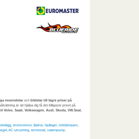
liga reservdelar
och
bildelar till lägre priser på
ättning är att hjälpa dig få det billigaste priset på
till
Volvo
,
Saab
,
Volkswagen
,
Audi
,
Skoda
,
VW
,
Seat
,
sbelägg
,
bromsskivor
,
fjädrar
,
hjullager
,
stötdämpare
,
egel
,
AC-utrustning
,
termostat
,
vattenpump
,