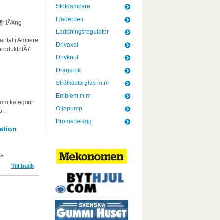
Stötdämpare
Fjäderben
Ã¶r lÃ¥ng
Laddningsregulator
santal i Ampere
Drivaxel
produktplÃ¥t
Drivknut
Dragkrok
Strålkastarglas m.m
Emblem m.m
nom kategorin
Oljepump
lo
.
Bromsbelägg
ation
r*
Till butik