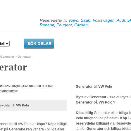
Reservdelar till
Volvo
,
Saab
,
Volkswagen
,
Audi
,
S
Renault
,
Peugeot
,
Citroen
,
>
Generator
> Generator
erator
er:
23 325 006;0123325006;028 903 028
Generator till VW Polo
028903028P
.
Byte av Generator - ska du byta 
Generator på VW Polo ?
rvdelar till:
VW Polo
Köpa billig
Generator eller
billiga 
Polo
billigt
online på nätet?
Köp
Ge
reservdelar
billigast
via Reservde
nerator till VW Polo att köpa? Köpa billigt!
jämför
Generator
och
billiga bildel
set på Generator kan variera - billiga eller