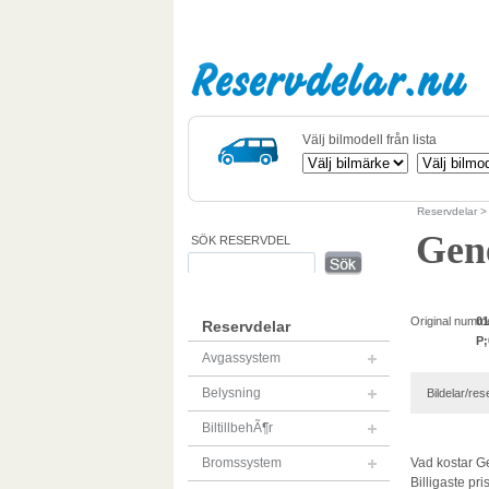
Välj bilmodell från lista
Reservdelar
Gen
SÖK RESERVDEL
Original numm
01
Reservdelar
P;
Avgassystem
Belysning
Bildelar/rese
BiltillbehÃ¶r
Bromssystem
Vad kostar Ge
Billigaste pri