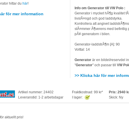
rator hittar du
här
!
Info om Generator till VW Polo :
Generator i mycket hÃ¶g kvalitet f
här för mer information
livslÃ¤ngd och god laddstyrka.
Kontrollera att angivet laddstrÃ¶m
stÃ¤mmer Ã¶verens med befintlig 
pÃ¥ generatorn i bilen.
Generator-laddstrÃ¶m [A]: 90
Volttal: 14
Generator
är en bildel/reservdel i
"
Generator
" och passar till
VW Po
>> Klicka här för mer inform
Artikel nummer: 24402
Fraktkostnad: 99 kr*
Pris: 2940 k
Leveranstid: 1-2 arbetsdagar
I lager:
Skick: Ny
ör aktuellt pris!