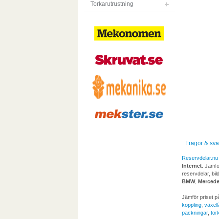
Torkarutrustning
Frågor & sva
Reservdelar.nu
Internet
. Jämfö
reservdelar, bil
BMW
,
Merced
Jämför priset p
koppling
,
växel
packningar
,
tor