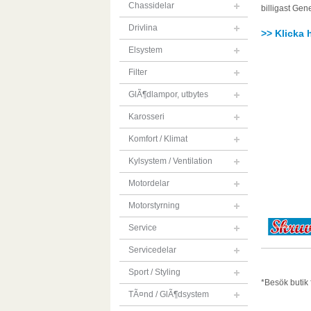
Chassidelar
billigast Gene
Drivlina
>> Klicka 
Elsystem
Filter
GlÃ¶dlampor, utbytes
Karosseri
Komfort / Klimat
Kylsystem / Ventilation
Motordelar
Motorstyrning
Service
Servicedelar
Sport / Styling
*Besök butik f
TÃ¤nd / GlÃ¶dsystem