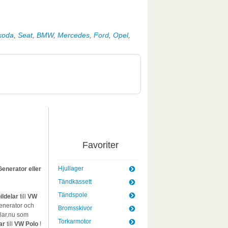
koda
,
Seat
,
BMW
,
Mercedes
,
Ford
,
Opel
,
Favoriter
Hjullager
Generator eller
Tändkassett
Tändspole
bildelar
till
VW
nerator och
Bromsskivor
lar.nu som
Torkarmotor
ar
till
VW Polo
!