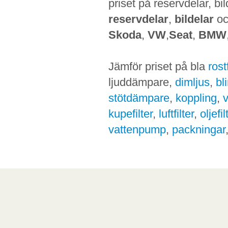
priset på reservdelar, bi
reservdelar
,
bildelar
o
Skoda
,
VW
,
Seat
,
BMW
Jämför priset på bla
ros
ljuddämpare,
dimljus
,
bl
stötdämpare
,
koppling
,
kupefilter
,
luftfilter
,
oljefil
vattenpump
,
packningar