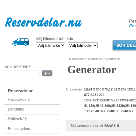
Res
Ren
Välj bilmodell från lista
Reservdelar
>
Generator
> Generator
Generator
SÖK RESERVDEL
Original nummer:
12 31 2 240 875;12 31 2 242 128;1
Reservdelar
877;1231 224
Avgassystem
1262;12312240875;12312241262;
41 139;25 41 300;2541139;254130
Belysning
130;29 40 377;2940130;2940377
BiltillbehÃ¶r
Bildelar/reservdelar till:
BMW 3, 5
Bromssystem