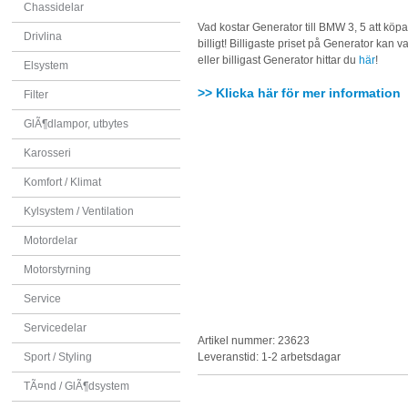
Chassidelar
Vad kostar Generator till BMW 3, 5 att kö
Drivlina
billigt! Billigaste priset på Generator kan va
eller billigast Generator hittar du
här
!
Elsystem
>> Klicka här för mer information
Filter
GlÃ¶dlampor, utbytes
Karosseri
Komfort / Klimat
Kylsystem / Ventilation
Motordelar
Motorstyrning
Service
Servicedelar
Artikel nummer: 23623
Sport / Styling
Leveranstid: 1-2 arbetsdagar
TÃ¤nd / GlÃ¶dsystem