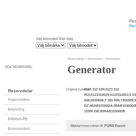
Res
Ren
Välj bilmodell från lista
Reservdelar
>
Generator
> Generator
Generator
SÖK RESERVDEL
Original nummer:
0123 310 029;0123 310
Reservdelar
053;0123310029;0123310053;5 0
Avgassystem
656;5030656;7 355 509;7355509;
DC;95AB10300DA;95AB10300DB
Belysning
10300 DB;R95AB10300DB
BiltillbehÃ¶r
Bildelar/reservdelar till:
FORD Escort
Bromssystem