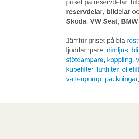
priset på reservdelar, bi
reservdelar
,
bildelar
o
Skoda
,
VW
,
Seat
,
BMW
Jämför priset på bla
ros
ljuddämpare,
dimljus
,
bl
stötdämpare
,
koppling
,
kupefilter
,
luftfilter
,
oljefil
vattenpump
,
packningar