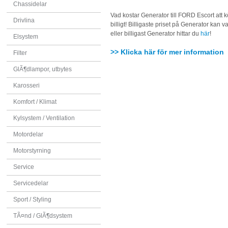
Chassidelar
Vad kostar Generator till FORD Escort att
Drivlina
billigt! Billigaste priset på Generator kan va
eller billigast Generator hittar du
här
!
Elsystem
>> Klicka här för mer information
Filter
GlÃ¶dlampor, utbytes
Karosseri
Komfort / Klimat
Kylsystem / Ventilation
Motordelar
Motorstyrning
Service
Servicedelar
Sport / Styling
TÃ¤nd / GlÃ¶dsystem