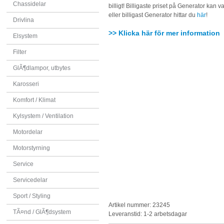
Chassidelar
billigt! Billigaste priset på Generator kan va
eller billigast Generator hittar du
här
!
Drivlina
>> Klicka här för mer information
Elsystem
Filter
GlÃ¶dlampor, utbytes
Karosseri
Komfort / Klimat
Kylsystem / Ventilation
Motordelar
Motorstyrning
Service
Servicedelar
Sport / Styling
Artikel nummer: 23245
TÃ¤nd / GlÃ¶dsystem
Leveranstid: 1-2 arbetsdagar