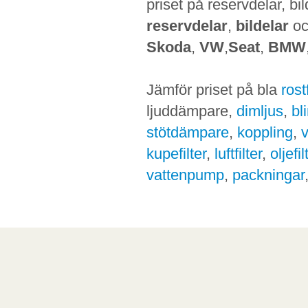
priset på reservdelar, bi
reservdelar
,
bildelar
o
Skoda
,
VW
,
Seat
,
BMW
Jämför priset på bla
ros
ljuddämpare,
dimljus
,
bl
stötdämpare
,
koppling
,
kupefilter
,
luftfilter
,
oljefil
vattenpump
,
packningar