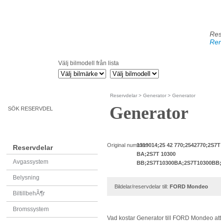
Res
Ren
Välj bilmodell från lista
Reservdelar
>
Generator
> Generator
Generator
SÖK RESERVDEL
Original nummer:
1319014;25 42 770;2542770;2S7T
Reservdelar
BA;2S7T 10300
Avgassystem
BB;2S7T10300BA;2S7T10300BB
Belysning
Bildelar/reservdelar till:
FORD Mondeo
BiltillbehÃ¶r
Bromssystem
Vad kostar Generator till FORD Mondeo at