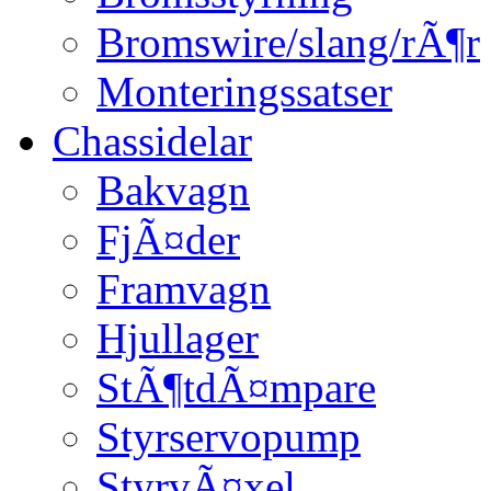
Bromswire/slang/rÃ¶r
Monteringssatser
Chassidelar
Bakvagn
FjÃ¤der
Framvagn
Hjullager
StÃ¶tdÃ¤mpare
Styrservopump
StyrvÃ¤xel