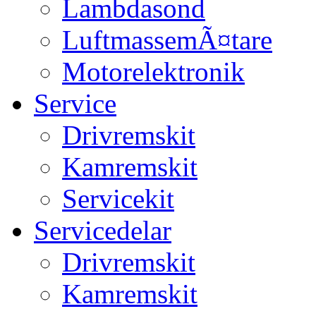
Lambdasond
LuftmassemÃ¤tare
Motorelektronik
Service
Drivremskit
Kamremskit
Servicekit
Servicedelar
Drivremskit
Kamremskit