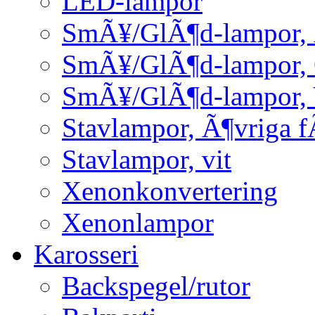
LED-lampor
SmÃ¥/GlÃ¶d-lampor, 
SmÃ¥/GlÃ¶d-lampor,
SmÃ¥/GlÃ¶d-lampor, 
Stavlampor, Ã¶vriga f
Stavlampor, vit
Xenonkonvertering
Xenonlampor
Karosseri
Backspegel/rutor