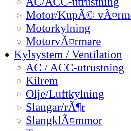
AC/ACC-utrustning
Motor/KupÃ© vÃ¤rm
Motorkylning
MotorvÃ¤rmare
Kylsystem / Ventilation
AC / ACC-utrustning
Kilrem
Olje/Luftkylning
Slangar/rÃ¶r
SlangklÃ¤mmor