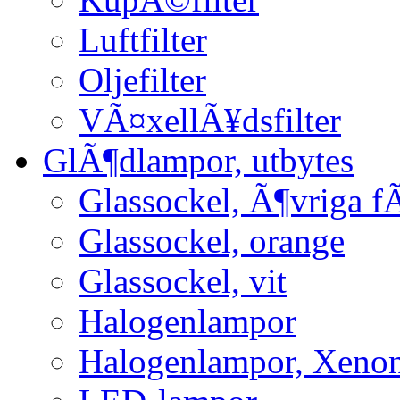
Luftfilter
Oljefilter
VÃ¤xellÃ¥dsfilter
GlÃ¶dlampor, utbytes
Glassockel, Ã¶vriga f
Glassockel, orange
Glassockel, vit
Halogenlampor
Halogenlampor, Xeno