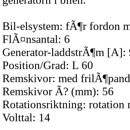
Bil-elsystem: fÃ¶r fordon 
FlÃ¤nsantal: 6
Generator-laddstrÃ¶m [A]:
Position/Grad: L 60
Remskivor: med frilÃ¶pand
Remskivor Ã? (mm): 56
Rotationsriktning: rotation
Volttal: 14