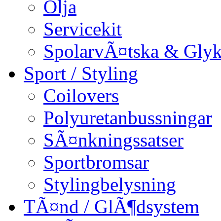
Olja
Servicekit
SpolarvÃ¤tska & Glyk
Sport / Styling
Coilovers
Polyuretanbussningar
SÃ¤nkningssatser
Sportbromsar
Stylingbelysning
TÃ¤nd / GlÃ¶dsystem