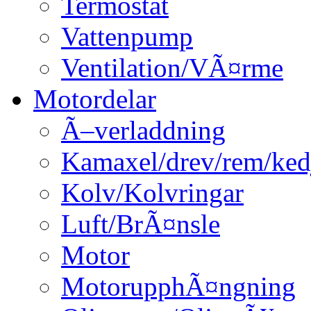
Termostat
Vattenpump
Ventilation/VÃ¤rme
Motordelar
Ã–verladdning
Kamaxel/drev/rem/ked
Kolv/Kolvringar
Luft/BrÃ¤nsle
Motor
MotorupphÃ¤ngning