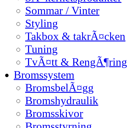
Sommar / Vinter
Styling
Takbox & takrÃ¤cken
Tuning
TvÃ¤tt & RengÃ¶ring
Bromssystem
BromsbelÃ¤gg
Bromshydraulik
Bromsskivor
Bromsstyrning