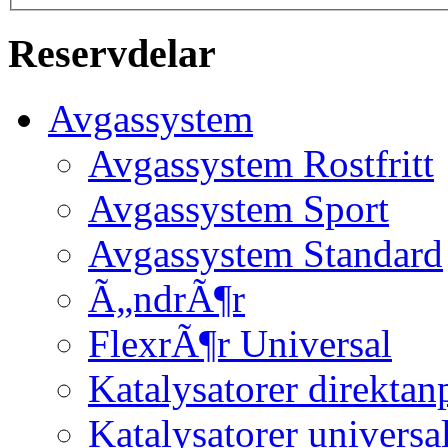
Reservdelar
Avgassystem
Avgassystem Rostfritt
Avgassystem Sport
Avgassystem Standard
Ã„ndrÃ¶r
FlexrÃ¶r Universal
Katalysatorer direktan
Katalysatorer universa