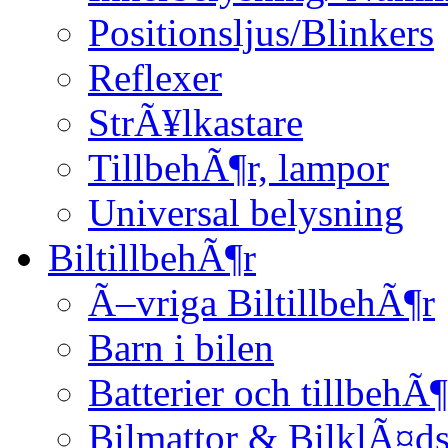
Positionsljus/Blinkers
Reflexer
StrÃ¥lkastare
TillbehÃ¶r, lampor
Universal belysning
BiltillbehÃ¶r
Ã–vriga BiltillbehÃ¶r
Barn i bilen
Batterier och tillbehÃ¶
Bilmattor & BilklÃ¤ds