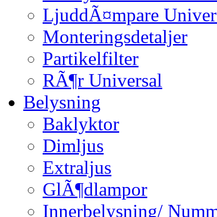
LjuddÃ¤mpare Univer
Monteringsdetaljer
Partikelfilter
RÃ¶r Universal
Belysning
Baklyktor
Dimljus
Extraljus
GlÃ¶dlampor
Innerbelysning/ Numm