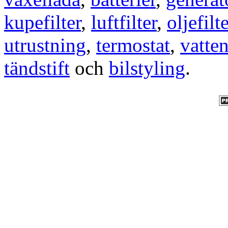
kupefilter
,
luftfilter
,
oljefilte
utrustning
,
termostat
,
vatte
tändstift
och
bilstyling
.