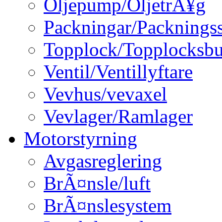
Oljepump/OljetrÃ¥g
Packningar/Packningss
Topplock/Topplocksbu
Ventil/Ventillyftare
Vevhus/vevaxel
Vevlager/Ramlager
Motorstyrning
Avgasreglering
BrÃ¤nsle/luft
BrÃ¤nslesystem