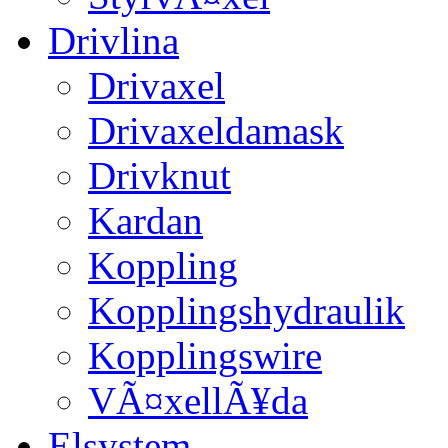
Drivlina
Drivaxel
Drivaxeldamask
Drivknut
Kardan
Koppling
Kopplingshydraulik
Kopplingswire
VÃ¤xellÃ¥da
Elsystem