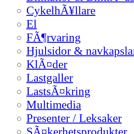
CykelhÃ¥llare
El
FÃ¶rvaring
Hjulsidor & navkapsla
KlÃ¤der
Lastgaller
LastsÃ¤kring
Multimedia
Presenter / Leksaker
SÃ¤kerhetsprodukter