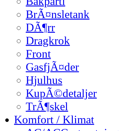
Bakparti
BrÃ¤nsletank
DÃ¶rr
Dragkrok
Front
GasfjÃ¤der
Hjulhus
KupÃ©detaljer
TrÃ¶skel
Komfort / Klimat