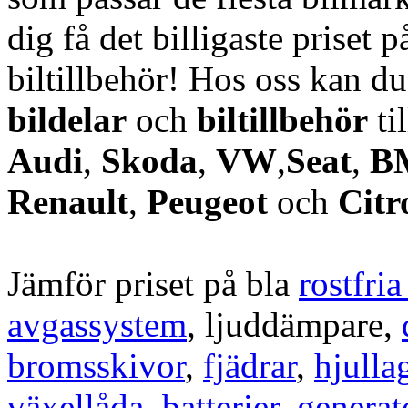
dig få det billigaste priset p
biltillbehör! Hos oss kan d
bildelar
och
biltillbehör
ti
Audi
,
Skoda
,
VW
,
Seat
,
B
Renault
,
Peugeot
och
Citr
Jämför priset på bla
rostfri
avgassystem
, ljuddämpare,
bromsskivor
,
fjädrar
,
hjulla
växellåda
,
batterier
,
generat