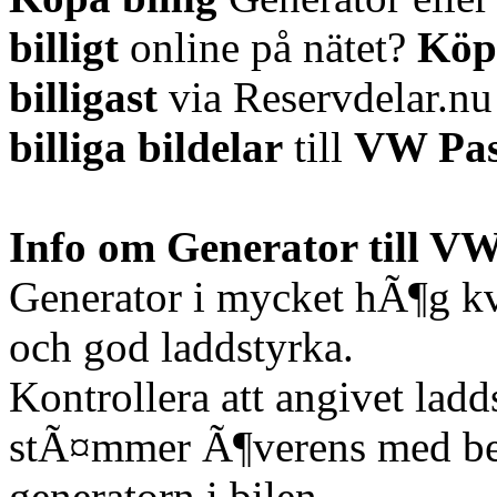
billigt
online på nätet?
Köp
billigast
via Reservdelar.n
billiga bildelar
till
VW Pas
Info om Generator till VW
Generator i mycket hÃ¶g kv
och god laddstyrka.
Kontrollera att angivet lad
stÃ¤mmer Ã¶verens med be
generatorn i bilen.