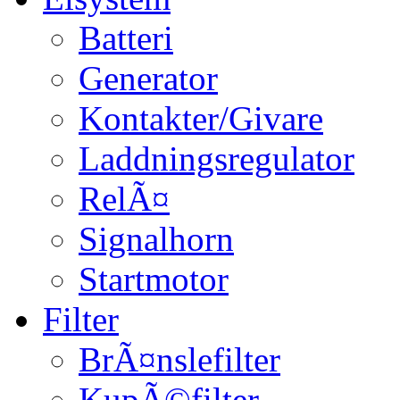
Batteri
Generator
Kontakter/Givare
Laddningsregulator
RelÃ¤
Signalhorn
Startmotor
Filter
BrÃ¤nslefilter
KupÃ©filter