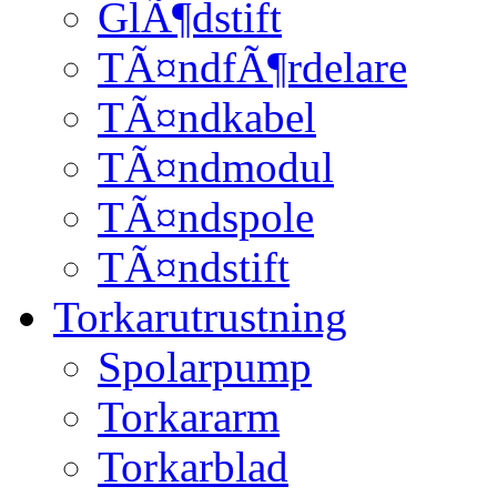
GlÃ¶dstift
TÃ¤ndfÃ¶rdelare
TÃ¤ndkabel
TÃ¤ndmodul
TÃ¤ndspole
TÃ¤ndstift
Torkarutrustning
Spolarpump
Torkararm
Torkarblad