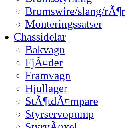
Bromswire/slang/rÃ¶r
Monteringssatser
Chassidelar
Bakvagn
FjÃ¤der
Framvagn
Hjullager
StÃ¶tdÃ¤mpare
Styrservopump
StyrvÃ¤xel