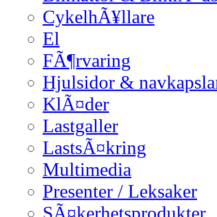
CykelhÃ¥llare
El
FÃ¶rvaring
Hjulsidor & navkapsla
KlÃ¤der
Lastgaller
LastsÃ¤kring
Multimedia
Presenter / Leksaker
SÃ¤kerhetsprodukter