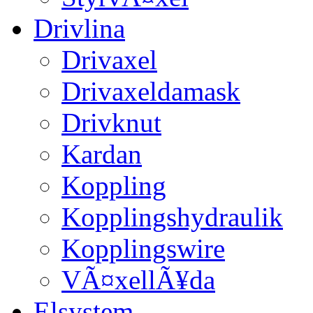
Drivlina
Drivaxel
Drivaxeldamask
Drivknut
Kardan
Koppling
Kopplingshydraulik
Kopplingswire
VÃ¤xellÃ¥da
Elsystem