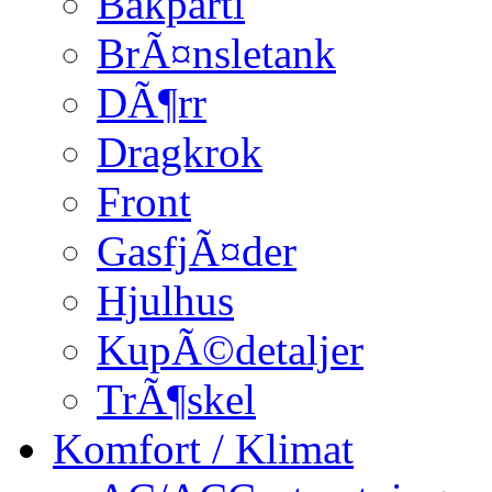
Bakparti
BrÃ¤nsletank
DÃ¶rr
Dragkrok
Front
GasfjÃ¤der
Hjulhus
KupÃ©detaljer
TrÃ¶skel
Komfort / Klimat