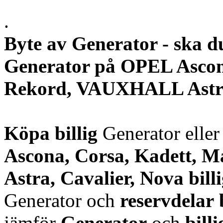
.
Byte av Generator - ska d
Generator på OPEL Ascon
Rekord, VAUXHALL Astra,
Köpa billig
Generator elle
Ascona, Corsa, Kadett,
Astra, Cavalier, Nova
bill
Generator och
reservdelar
jämför
Generator
och
bill