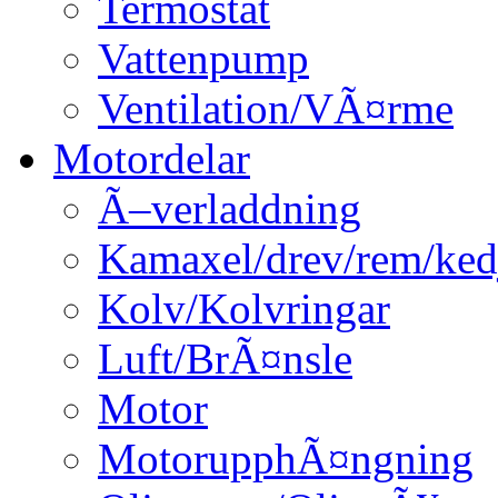
Termostat
Vattenpump
Ventilation/VÃ¤rme
Motordelar
Ã–verladdning
Kamaxel/drev/rem/ked
Kolv/Kolvringar
Luft/BrÃ¤nsle
Motor
MotorupphÃ¤ngning