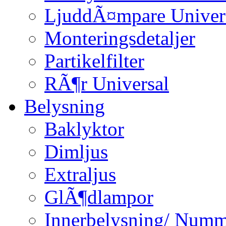
LjuddÃ¤mpare Univer
Monteringsdetaljer
Partikelfilter
RÃ¶r Universal
Belysning
Baklyktor
Dimljus
Extraljus
GlÃ¶dlampor
Innerbelysning/ Numm