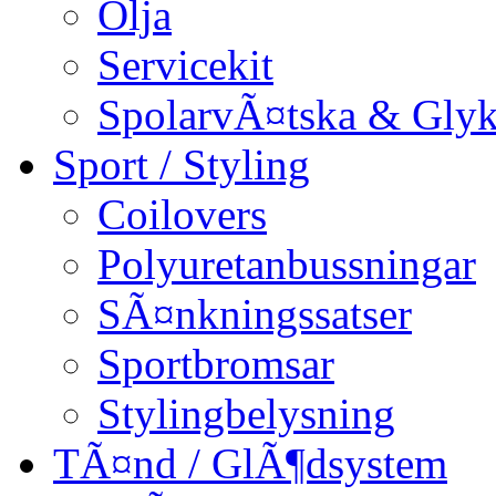
Olja
Servicekit
SpolarvÃ¤tska & Glyk
Sport / Styling
Coilovers
Polyuretanbussningar
SÃ¤nkningssatser
Sportbromsar
Stylingbelysning
TÃ¤nd / GlÃ¶dsystem