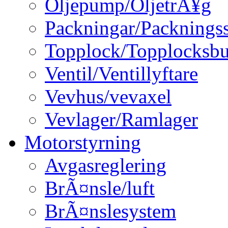
Oljepump/OljetrÃ¥g
Packningar/Packningss
Topplock/Topplocksbu
Ventil/Ventillyftare
Vevhus/vevaxel
Vevlager/Ramlager
Motorstyrning
Avgasreglering
BrÃ¤nsle/luft
BrÃ¤nslesystem