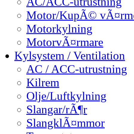
AC/ACC-utrustning
Motor/KupÃ© vÃ¤rm
Motorkylning
MotorvÃ¤rmare
Kylsystem / Ventilation
AC / ACC-utrustning
Kilrem
Olje/Luftkylning
Slangar/rÃ¶r
SlangklÃ¤mmor