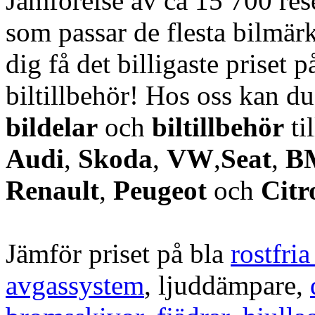
Jämförelse av ca 15 700 rese
som passar de flesta bilmärk
dig få det billigaste priset p
biltillbehör! Hos oss kan d
bildelar
och
biltillbehör
ti
Audi
,
Skoda
,
VW
,
Seat
,
B
Renault
,
Peugeot
och
Citr
Jämför priset på bla
rostfri
avgassystem
, ljuddämpare,