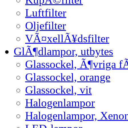
Luftfilter
Oljefilter
VÃ¤xellÃ¥dsfilter
GlÃ¶dlampor, utbytes
Glassockel, Ã¶vriga f
Glassockel, orange
Glassockel, vit
Halogenlampor
Halogenlampor, Xeno