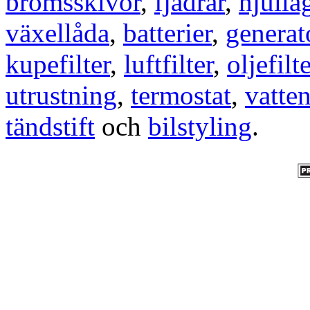
bromsskivor
,
fjädrar
,
hjulla
växellåda
,
batterier
,
generat
kupefilter
,
luftfilter
,
oljefilte
utrustning
,
termostat
,
vatte
tändstift
och
bilstyling
.