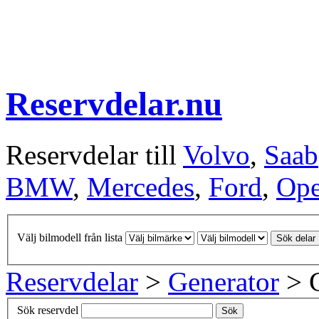
Reservdelar.nu
Reservdelar till
Volvo
,
Saab
BMW
,
Mercedes
,
Ford
,
Ope
Välj bilmodell från lista
Sök delar
Reservdelar
>
Generator
> G
Sök reservdel
Sök