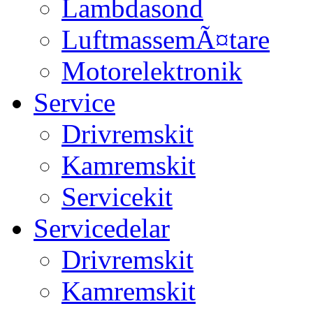
Lambdasond
LuftmassemÃ¤tare
Motorelektronik
Service
Drivremskit
Kamremskit
Servicekit
Servicedelar
Drivremskit
Kamremskit