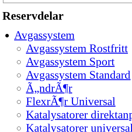
Reservdelar
Avgassystem
Avgassystem Rostfritt
Avgassystem Sport
Avgassystem Standard
Ã„ndrÃ¶r
FlexrÃ¶r Universal
Katalysatorer direktan
Katalysatorer universa