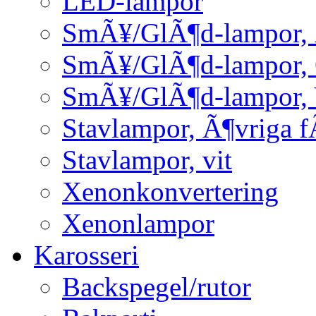
LED-lampor
SmÃ¥/GlÃ¶d-lampor, 
SmÃ¥/GlÃ¶d-lampor,
SmÃ¥/GlÃ¶d-lampor, 
Stavlampor, Ã¶vriga f
Stavlampor, vit
Xenonkonvertering
Xenonlampor
Karosseri
Backspegel/rutor