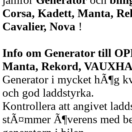
Corsa, Kadett, Manta, R
Cavalier, Nova
!
Info om Generator till OP
Manta, Rekord, VAUXHALL
Generator i mycket hÃ¶g kv
och god laddstyrka.
Kontrollera att angivet lad
stÃ¤mmer Ã¶verens med be