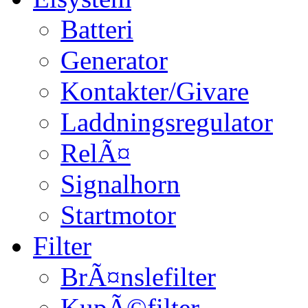
Batteri
Generator
Kontakter/Givare
Laddningsregulator
RelÃ¤
Signalhorn
Startmotor
Filter
BrÃ¤nslefilter
KupÃ©filter