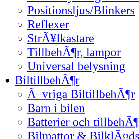
Positionsljus/Blinkers
Reflexer
StrÃ¥lkastare
TillbehÃ¶r, lampor
Universal belysning
BiltillbehÃ¶r
Ã–vriga BiltillbehÃ¶r
Barn i bilen
Batterier och tillbehÃ¶
Bilmattor & BilklÃ¤ds