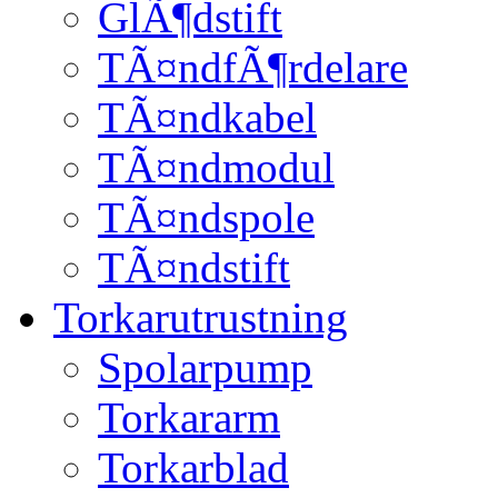
GlÃ¶dstift
TÃ¤ndfÃ¶rdelare
TÃ¤ndkabel
TÃ¤ndmodul
TÃ¤ndspole
TÃ¤ndstift
Torkarutrustning
Spolarpump
Torkararm
Torkarblad