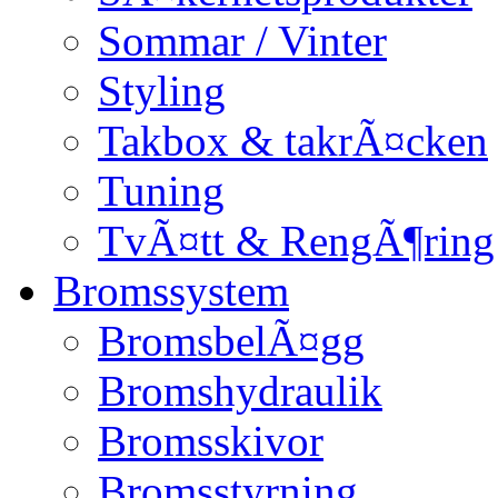
Sommar / Vinter
Styling
Takbox & takrÃ¤cken
Tuning
TvÃ¤tt & RengÃ¶ring
Bromssystem
BromsbelÃ¤gg
Bromshydraulik
Bromsskivor
Bromsstyrning