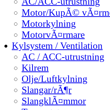
AC/ACC-utrustning
Motor/KupÃ© vÃ¤rm
Motorkylning
MotorvÃ¤rmare
Kylsystem / Ventilation
AC / ACC-utrustning
Kilrem
Olje/Luftkylning
Slangar/rÃ¶r
SlangklÃ¤mmor