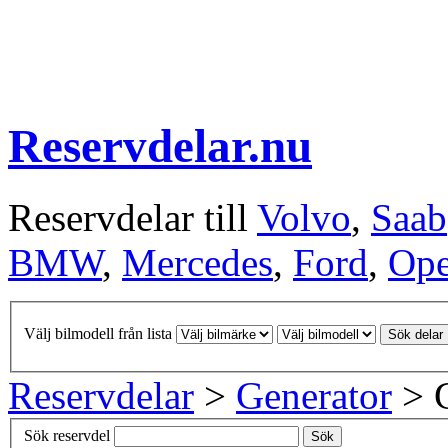
Reservdelar.nu
Reservdelar till
Volvo
,
Saab
BMW
,
Mercedes
,
Ford
,
Ope
Välj bilmodell från lista
Sök delar
Reservdelar
>
Generator
> G
Sök reservdel
Sök