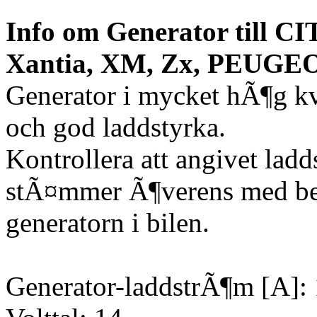
Info om Generator till C
Xantia, XM, Zx, PEUGEOT 
Generator i mycket hÃ¶g kv
och god laddstyrka.
Kontrollera att angivet lad
stÃ¤mmer Ã¶verens med be
generatorn i bilen.
Generator-laddstrÃ¶m [A]: