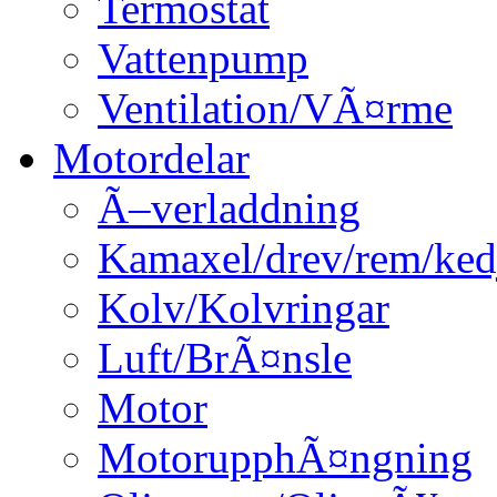
Termostat
Vattenpump
Ventilation/VÃ¤rme
Motordelar
Ã–verladdning
Kamaxel/drev/rem/ked
Kolv/Kolvringar
Luft/BrÃ¤nsle
Motor
MotorupphÃ¤ngning