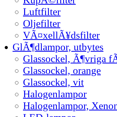
Luftfilter
Oljefilter
VÃ¤xellÃ¥dsfilter
GlÃ¶dlampor, utbytes
Glassockel, Ã¶vriga f
Glassockel, orange
Glassockel, vit
Halogenlampor
Halogenlampor, Xeno