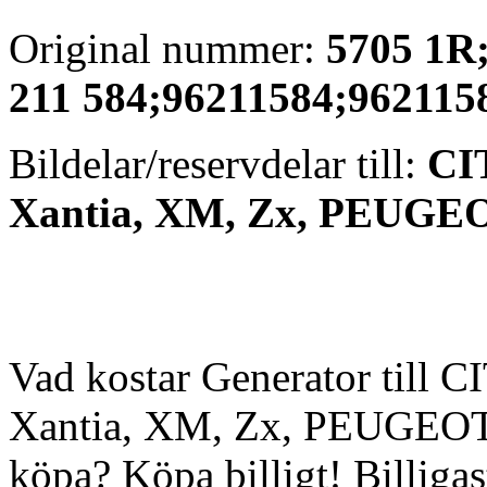
Original nummer:
5705 1R
211 584;96211584;962115
Bildelar/reservdelar till:
CI
Xantia, XM, Zx, PEUGEOT 
Vad kostar Generator till 
Xantia, XM, Zx, PEUGEOT 3
köpa? Köpa billigt! Billigas