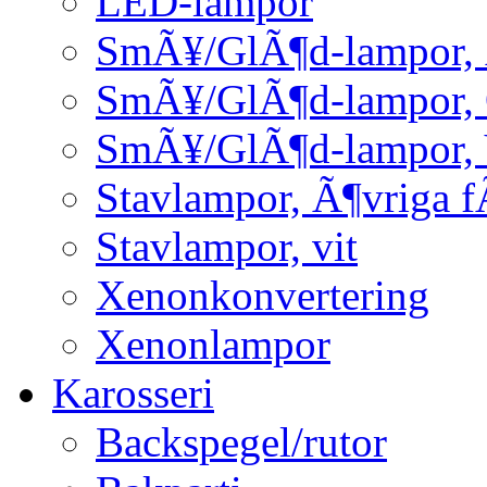
LED-lampor
SmÃ¥/GlÃ¶d-lampor, 
SmÃ¥/GlÃ¶d-lampor,
SmÃ¥/GlÃ¶d-lampor, 
Stavlampor, Ã¶vriga f
Stavlampor, vit
Xenonkonvertering
Xenonlampor
Karosseri
Backspegel/rutor