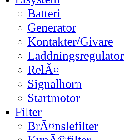
Batteri
Generator
Kontakter/Givare
Laddningsregulator
RelÃ¤
Signalhorn
Startmotor
Filter
BrÃ¤nslefilter
KupÃ©filter