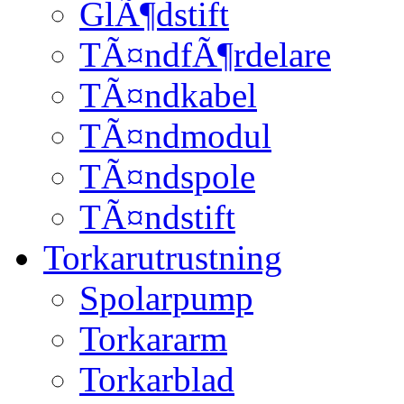
GlÃ¶dstift
TÃ¤ndfÃ¶rdelare
TÃ¤ndkabel
TÃ¤ndmodul
TÃ¤ndspole
TÃ¤ndstift
Torkarutrustning
Spolarpump
Torkararm
Torkarblad