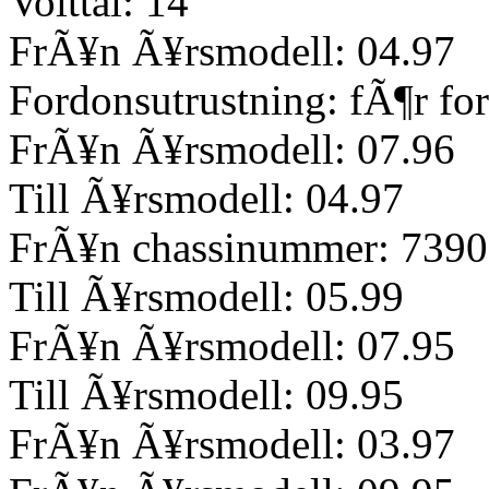
Volttal: 14
FrÃ¥n Ã¥rsmodell: 04.97
Fordonsutrustning: fÃ¶r fo
FrÃ¥n Ã¥rsmodell: 07.96
Till Ã¥rsmodell: 04.97
FrÃ¥n chassinummer: 7390
Till Ã¥rsmodell: 05.99
FrÃ¥n Ã¥rsmodell: 07.95
Till Ã¥rsmodell: 09.95
FrÃ¥n Ã¥rsmodell: 03.97