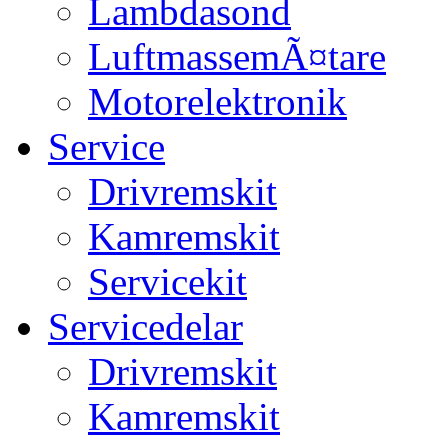
Lambdasond
LuftmassemÃ¤tare
Motorelektronik
Service
Drivremskit
Kamremskit
Servicekit
Servicedelar
Drivremskit
Kamremskit