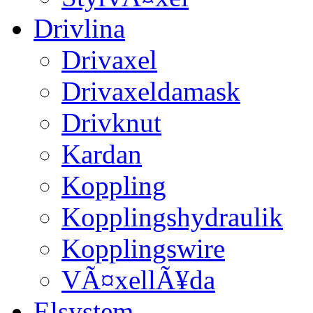
Drivlina
Drivaxel
Drivaxeldamask
Drivknut
Kardan
Koppling
Kopplingshydraulik
Kopplingswire
VÃ¤xellÃ¥da
Elsystem