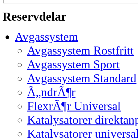
Reservdelar
Avgassystem
Avgassystem Rostfritt
Avgassystem Sport
Avgassystem Standard
Ã„ndrÃ¶r
FlexrÃ¶r Universal
Katalysatorer direktan
Katalysatorer universa