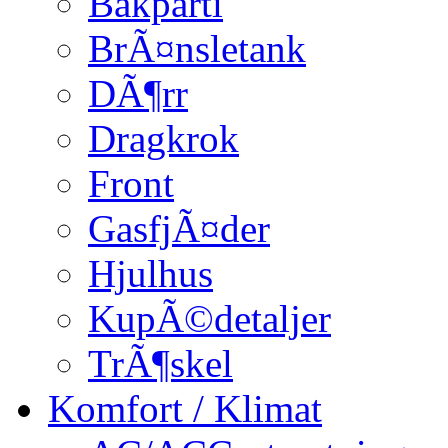
Bakparti
BrÃ¤nsletank
DÃ¶rr
Dragkrok
Front
GasfjÃ¤der
Hjulhus
KupÃ©detaljer
TrÃ¶skel
Komfort / Klimat