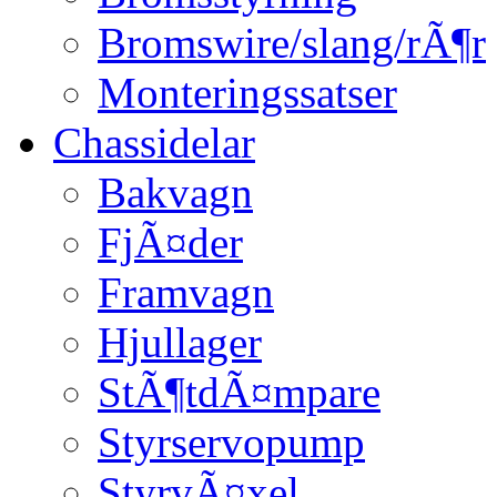
Bromswire/slang/rÃ¶r
Monteringssatser
Chassidelar
Bakvagn
FjÃ¤der
Framvagn
Hjullager
StÃ¶tdÃ¤mpare
Styrservopump
StyrvÃ¤xel