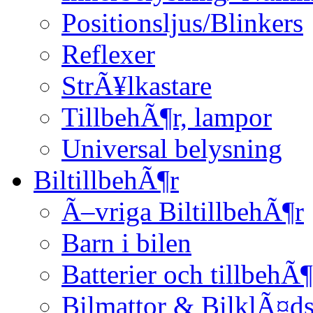
Positionsljus/Blinkers
Reflexer
StrÃ¥lkastare
TillbehÃ¶r, lampor
Universal belysning
BiltillbehÃ¶r
Ã–vriga BiltillbehÃ¶r
Barn i bilen
Batterier och tillbehÃ¶
Bilmattor & BilklÃ¤ds