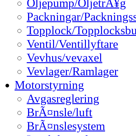
Oljepump/OljetrÃ¥g
Packningar/Packningss
Topplock/Topplocksbu
Ventil/Ventillyftare
Vevhus/vevaxel
Vevlager/Ramlager
Motorstyrning
Avgasreglering
BrÃ¤nsle/luft
BrÃ¤nslesystem