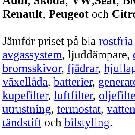
Audi
,
Skoda
,
VW
,
Seat
,
B
Renault
,
Peugeot
och
Citr
Jämför priset på bla
rostfri
avgassystem
, ljuddämpare,
bromsskivor
,
fjädrar
,
hjulla
växellåda
,
batterier
,
generat
kupefilter
,
luftfilter
,
oljefilte
utrustning
,
termostat
,
vatte
tändstift
och
bilstyling
.