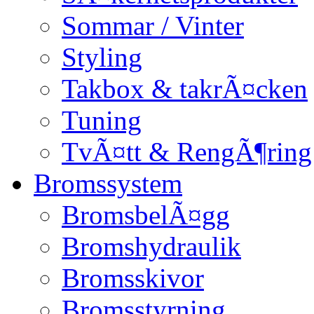
Sommar / Vinter
Styling
Takbox & takrÃ¤cken
Tuning
TvÃ¤tt & RengÃ¶ring
Bromssystem
BromsbelÃ¤gg
Bromshydraulik
Bromsskivor
Bromsstyrning