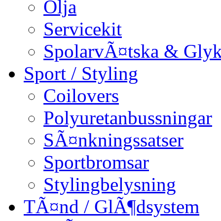
Olja
Servicekit
SpolarvÃ¤tska & Glyk
Sport / Styling
Coilovers
Polyuretanbussningar
SÃ¤nkningssatser
Sportbromsar
Stylingbelysning
TÃ¤nd / GlÃ¶dsystem