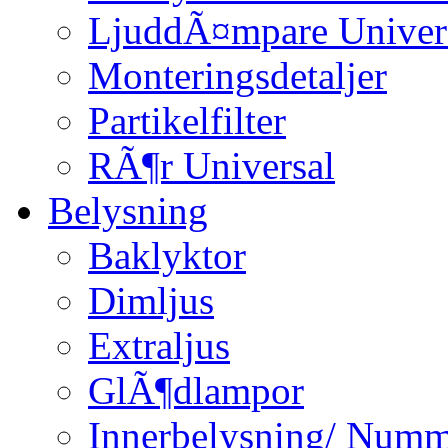
LjuddÃ¤mpare Univer
Monteringsdetaljer
Partikelfilter
RÃ¶r Universal
Belysning
Baklyktor
Dimljus
Extraljus
GlÃ¶dlampor
Innerbelysning/ Numm