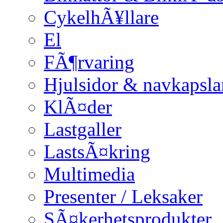
CykelhÃ¥llare
El
FÃ¶rvaring
Hjulsidor & navkapsla
KlÃ¤der
Lastgaller
LastsÃ¤kring
Multimedia
Presenter / Leksaker
SÃ¤kerhetsprodukter