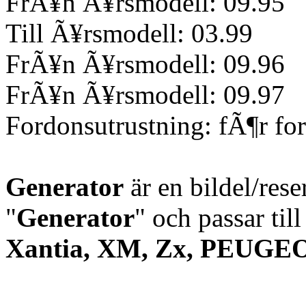
FrÃ¥n Ã¥rsmodell: 09.95
Till Ã¥rsmodell: 03.99
FrÃ¥n Ã¥rsmodell: 09.96
FrÃ¥n Ã¥rsmodell: 09.97
Fordonsutrustning: fÃ¶r fo
Generator
är en bildel/res
"
Generator
" och passar til
Xantia, XM, Zx, PEUGEOT