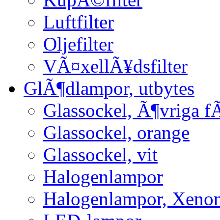
Luftfilter
Oljefilter
VÃ¤xellÃ¥dsfilter
GlÃ¶dlampor, utbytes
Glassockel, Ã¶vriga f
Glassockel, orange
Glassockel, vit
Halogenlampor
Halogenlampor, Xeno