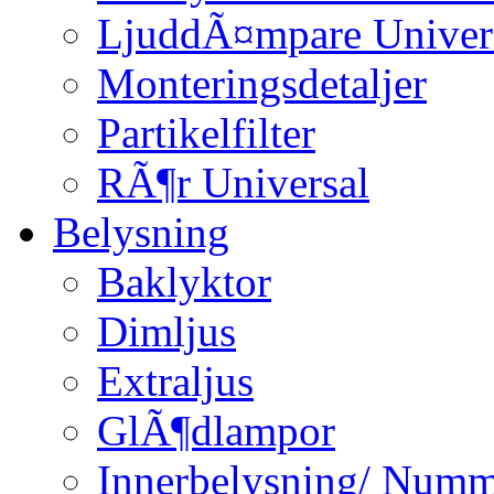
LjuddÃ¤mpare Univer
Monteringsdetaljer
Partikelfilter
RÃ¶r Universal
Belysning
Baklyktor
Dimljus
Extraljus
GlÃ¶dlampor
Innerbelysning/ Numm