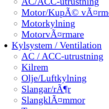
AC/ACC-utrustning
Motor/KupÃ© vÃ¤rm
Motorkylning
MotorvÃ¤rmare
Kylsystem / Ventilation
AC / ACC-utrustning
Kilrem
Olje/Luftkylning
Slangar/rÃ¶r
SlangklÃ¤mmor