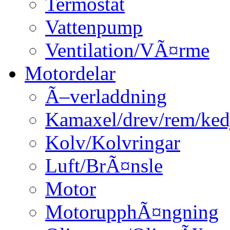
Termostat
Vattenpump
Ventilation/VÃ¤rme
Motordelar
Ã–verladdning
Kamaxel/drev/rem/ked
Kolv/Kolvringar
Luft/BrÃ¤nsle
Motor
MotorupphÃ¤ngning