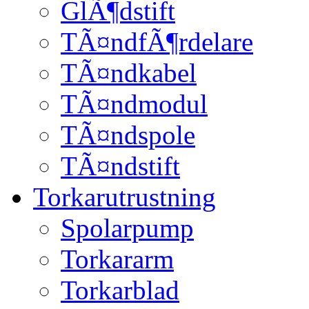
GlÃ¶dstift
TÃ¤ndfÃ¶rdelare
TÃ¤ndkabel
TÃ¤ndmodul
TÃ¤ndspole
TÃ¤ndstift
Torkarutrustning
Spolarpump
Torkararm
Torkarblad