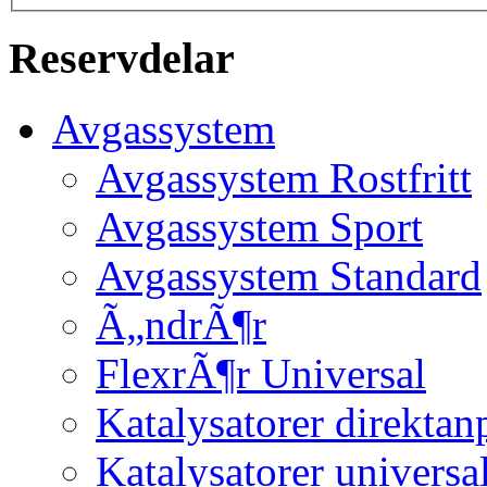
Reservdelar
Avgassystem
Avgassystem Rostfritt
Avgassystem Sport
Avgassystem Standard
Ã„ndrÃ¶r
FlexrÃ¶r Universal
Katalysatorer direktan
Katalysatorer universa