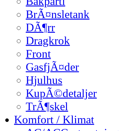
Bakparti
BrÃ¤nsletank
DÃ¶rr
Dragkrok
Front
GasfjÃ¤der
Hjulhus
KupÃ©detaljer
TrÃ¶skel
Komfort / Klimat