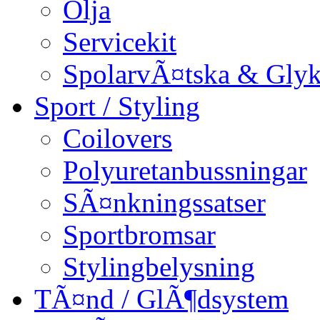
Olja
Servicekit
SpolarvÃ¤tska & Glyk
Sport / Styling
Coilovers
Polyuretanbussningar
SÃ¤nkningssatser
Sportbromsar
Stylingbelysning
TÃ¤nd / GlÃ¶dsystem