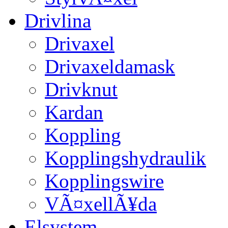
Drivlina
Drivaxel
Drivaxeldamask
Drivknut
Kardan
Koppling
Kopplingshydraulik
Kopplingswire
VÃ¤xellÃ¥da
Elsystem