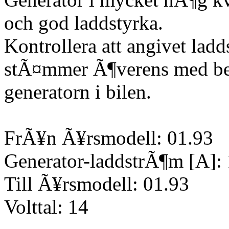
och god laddstyrka.
Kontrollera att angivet lad
stÃ¤mmer Ã¶verens med be
generatorn i bilen.
FrÃ¥n Ã¥rsmodell: 01.93
Generator-laddstrÃ¶m [A]:
Till Ã¥rsmodell: 01.93
Volttal: 14