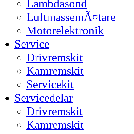
Lambdasond
LuftmassemÃ¤tare
Motorelektronik
Service
Drivremskit
Kamremskit
Servicekit
Servicedelar
Drivremskit
Kamremskit