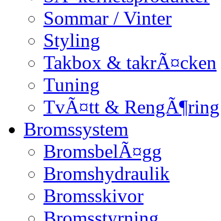
Sommar / Vinter
Styling
Takbox & takrÃ¤cken
Tuning
TvÃ¤tt & RengÃ¶ring
Bromssystem
BromsbelÃ¤gg
Bromshydraulik
Bromsskivor
Bromsstyrning