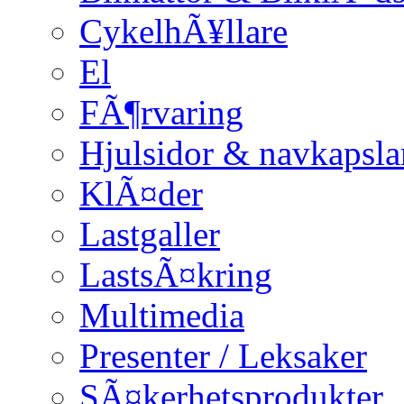
CykelhÃ¥llare
El
FÃ¶rvaring
Hjulsidor & navkapsla
KlÃ¤der
Lastgaller
LastsÃ¤kring
Multimedia
Presenter / Leksaker
SÃ¤kerhetsprodukter