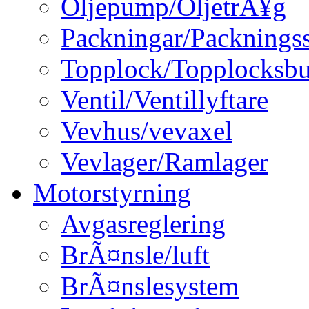
Oljepump/OljetrÃ¥g
Packningar/Packningss
Topplock/Topplocksbu
Ventil/Ventillyftare
Vevhus/vevaxel
Vevlager/Ramlager
Motorstyrning
Avgasreglering
BrÃ¤nsle/luft
BrÃ¤nslesystem