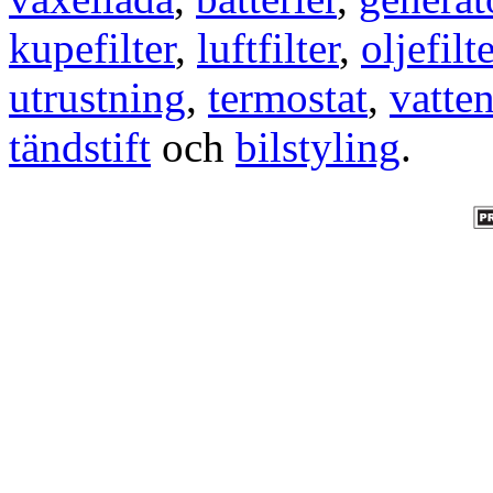
kupefilter
,
luftfilter
,
oljefilte
utrustning
,
termostat
,
vatte
tändstift
och
bilstyling
.