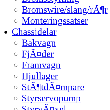
Bromswire/slang/rÃ¶r
Monteringssatser
Chassidelar
Bakvagn
FjÃ¤der
Framvagn
Hjullager
StÃ¶tdÃ¤mpare
Styrservopump
StyrvÃ¤xel