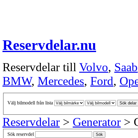
Reservdelar.nu
Reservdelar till
Volvo
,
Saab
BMW
,
Mercedes
,
Ford
,
Ope
Välj bilmodell från lista
Sök delar
Reservdelar
>
Generator
> G
Sök reservdel
Sök