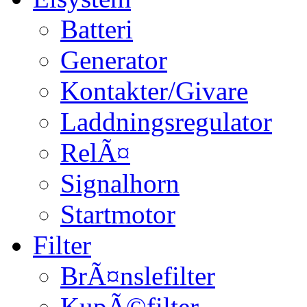
Batteri
Generator
Kontakter/Givare
Laddningsregulator
RelÃ¤
Signalhorn
Startmotor
Filter
BrÃ¤nslefilter
KupÃ©filter