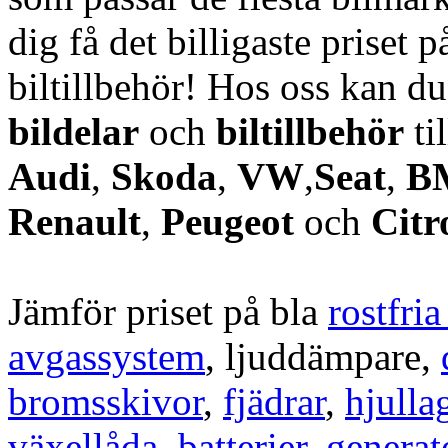
dig få det billigaste priset p
biltillbehör! Hos oss kan d
bildelar
och
biltillbehör
ti
Audi
,
Skoda
,
VW
,
Seat
,
B
Renault
,
Peugeot
och
Citr
Jämför priset på bla
rostfri
avgassystem
, ljuddämpare,
bromsskivor
,
fjädrar
,
hjulla
växellåda
,
batterier
,
generat