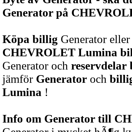
Generator på CHEVROL
Köpa billig
Generator elle
CHEVROLET Lumina
bi
Generator och
reservdelar
jämför
Generator
och
bill
Lumina
!
Info om Generator till
Generator i mycket hÃ¶g kv