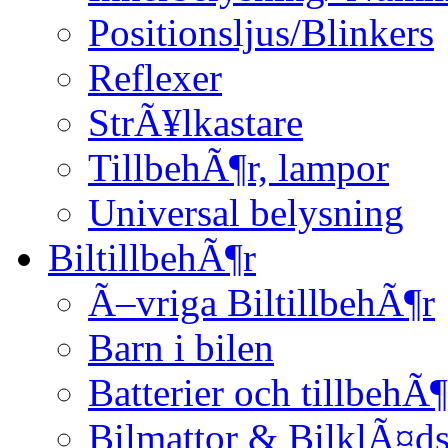
Positionsljus/Blinkers
Reflexer
StrÃ¥lkastare
TillbehÃ¶r, lampor
Universal belysning
BiltillbehÃ¶r
Ã–vriga BiltillbehÃ¶r
Barn i bilen
Batterier och tillbehÃ¶
Bilmattor & BilklÃ¤ds