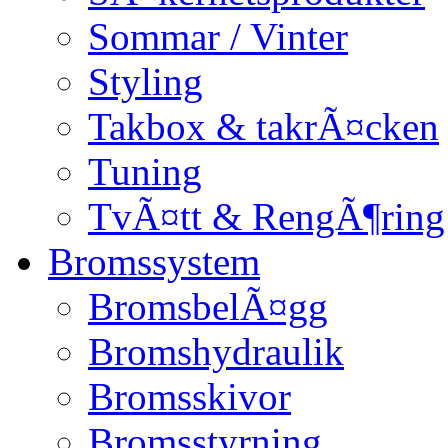
Sommar / Vinter
Styling
Takbox & takrÃ¤cken
Tuning
TvÃ¤tt & RengÃ¶ring
Bromssystem
BromsbelÃ¤gg
Bromshydraulik
Bromsskivor
Bromsstyrning