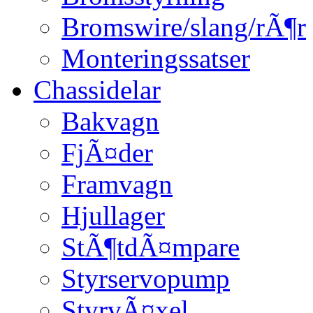
Bromswire/slang/rÃ¶r
Monteringssatser
Chassidelar
Bakvagn
FjÃ¤der
Framvagn
Hjullager
StÃ¶tdÃ¤mpare
Styrservopump
StyrvÃ¤xel