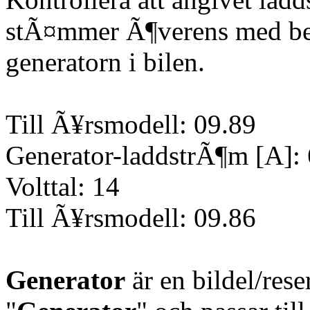
stÃ¤mmer Ã¶verens med be
generatorn i bilen.
Till Ã¥rsmodell: 09.89
Generator-laddstrÃ¶m [A]:
Volttal: 14
Till Ã¥rsmodell: 09.86
Generator
är en bildel/res