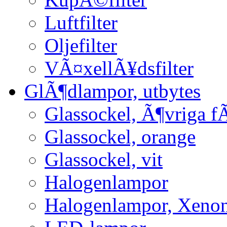
Luftfilter
Oljefilter
VÃ¤xellÃ¥dsfilter
GlÃ¶dlampor, utbytes
Glassockel, Ã¶vriga f
Glassockel, orange
Glassockel, vit
Halogenlampor
Halogenlampor, Xeno