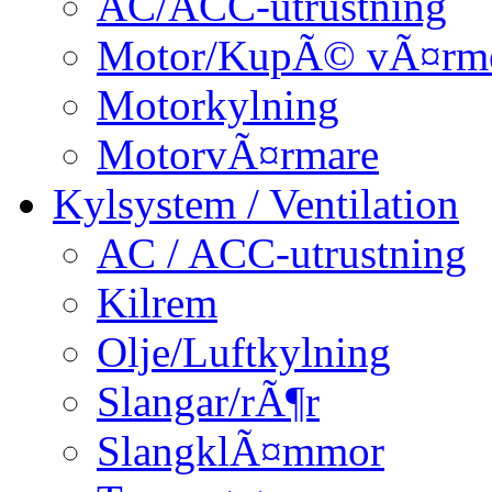
AC/ACC-utrustning
Motor/KupÃ© vÃ¤rm
Motorkylning
MotorvÃ¤rmare
Kylsystem / Ventilation
AC / ACC-utrustning
Kilrem
Olje/Luftkylning
Slangar/rÃ¶r
SlangklÃ¤mmor