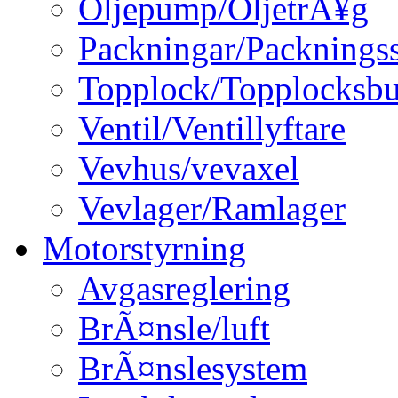
Oljepump/OljetrÃ¥g
Packningar/Packningss
Topplock/Topplocksbu
Ventil/Ventillyftare
Vevhus/vevaxel
Vevlager/Ramlager
Motorstyrning
Avgasreglering
BrÃ¤nsle/luft
BrÃ¤nslesystem