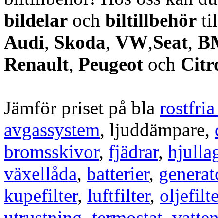
bildelar
och
biltillbehör
ti
Audi
,
Skoda
,
VW
,
Seat
,
B
Renault
,
Peugeot
och
Citr
Jämför priset på bla
rostfri
avgassystem
, ljuddämpare,
bromsskivor
,
fjädrar
,
hjulla
växellåda
,
batterier
,
generat
kupefilter
,
luftfilter
,
oljefilte
utrustning
,
termostat
,
vatte