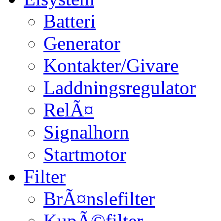
Batteri
Generator
Kontakter/Givare
Laddningsregulator
RelÃ¤
Signalhorn
Startmotor
Filter
BrÃ¤nslefilter
KupÃ©filter