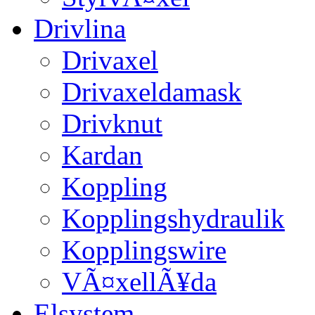
Drivlina
Drivaxel
Drivaxeldamask
Drivknut
Kardan
Koppling
Kopplingshydraulik
Kopplingswire
VÃ¤xellÃ¥da
Elsystem