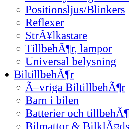
Positionsljus/Blinkers
Reflexer
StrÃ¥lkastare
TillbehÃ¶r, lampor
Universal belysning
BiltillbehÃ¶r
Ã–vriga BiltillbehÃ¶r
Barn i bilen
Batterier och tillbehÃ¶
Bilmattor & BilklÃ¤ds