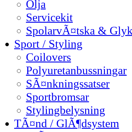
Olja
Servicekit
SpolarvÃ¤tska & Glyk
Sport / Styling
Coilovers
Polyuretanbussningar
SÃ¤nkningssatser
Sportbromsar
Stylingbelysning
TÃ¤nd / GlÃ¶dsystem