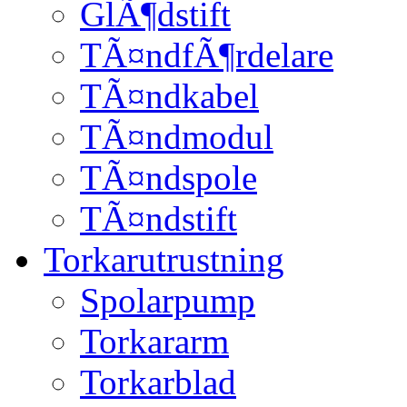
GlÃ¶dstift
TÃ¤ndfÃ¶rdelare
TÃ¤ndkabel
TÃ¤ndmodul
TÃ¤ndspole
TÃ¤ndstift
Torkarutrustning
Spolarpump
Torkararm
Torkarblad