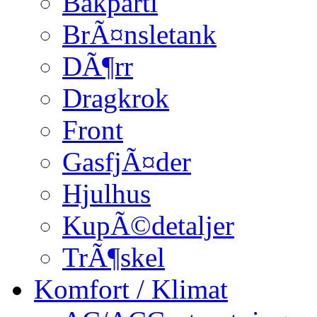
Bakparti
BrÃ¤nsletank
DÃ¶rr
Dragkrok
Front
GasfjÃ¤der
Hjulhus
KupÃ©detaljer
TrÃ¶skel
Komfort / Klimat