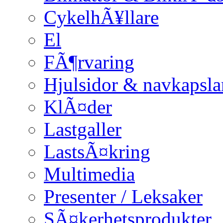
CykelhÃ¥llare
El
FÃ¶rvaring
Hjulsidor & navkapsla
KlÃ¤der
Lastgaller
LastsÃ¤kring
Multimedia
Presenter / Leksaker
SÃ¤kerhetsprodukter