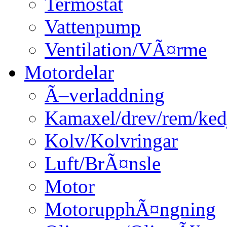
Termostat
Vattenpump
Ventilation/VÃ¤rme
Motordelar
Ã–verladdning
Kamaxel/drev/rem/ked
Kolv/Kolvringar
Luft/BrÃ¤nsle
Motor
MotorupphÃ¤ngning