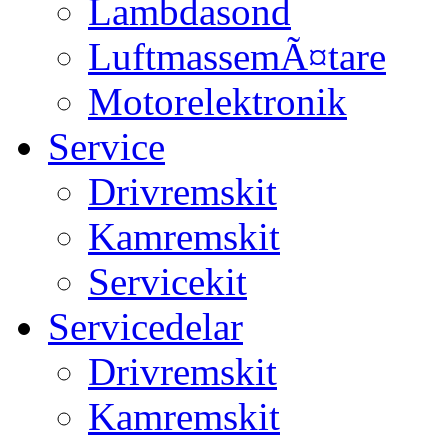
Lambdasond
LuftmassemÃ¤tare
Motorelektronik
Service
Drivremskit
Kamremskit
Servicekit
Servicedelar
Drivremskit
Kamremskit