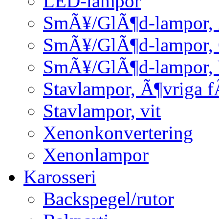
LED-lampor
SmÃ¥/GlÃ¶d-lampor, 
SmÃ¥/GlÃ¶d-lampor,
SmÃ¥/GlÃ¶d-lampor, 
Stavlampor, Ã¶vriga f
Stavlampor, vit
Xenonkonvertering
Xenonlampor
Karosseri
Backspegel/rutor