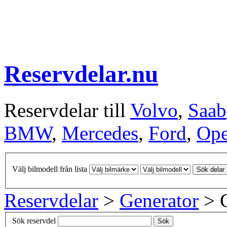
Reservdelar.nu
Reservdelar till
Volvo
,
Saab
BMW
,
Mercedes
,
Ford
,
Ope
Välj bilmodell från lista
Sök delar
Reservdelar
>
Generator
> G
Sök reservdel
Sök