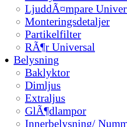
LjuddÃ¤mpare Univer
Monteringsdetaljer
Partikelfilter
RÃ¶r Universal
Belysning
Baklyktor
Dimljus
Extraljus
GlÃ¶dlampor
Innerbelysning/ Numm