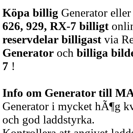
Köpa billig
Generator elle
626, 929, RX-7
billigt
onli
reservdelar
billigast
via Re
Generator
och
billiga bild
7
!
Info om Generator till M
Generator i mycket hÃ¶g kv
och god laddstyrka.
Kontrollera att angivet lad