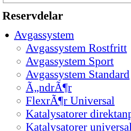
Reservdelar
Avgassystem
Avgassystem Rostfritt
Avgassystem Sport
Avgassystem Standard
Ã„ndrÃ¶r
FlexrÃ¶r Universal
Katalysatorer direktan
Katalysatorer universa