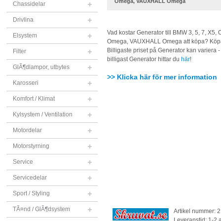
Omega, VAUXHALL Omega
Chassidelar
Drivlina
Vad kostar Generator till BMW 3, 5, 7, X5,
Elsystem
Omega, VAUXHALL Omega att köpa? Köpa b
Billigaste priset på Generator kan variera - 
Filter
billigast Generator hittar du
här
!
GlÃ¶dlampor, utbytes
>> Klicka här för mer information
Karosseri
Komfort / Klimat
Kylsystem / Ventilation
Motordelar
Motorstyrning
Service
Servicedelar
Sport / Styling
TÃ¤nd / GlÃ¶dsystem
Artikel nummer: 
Leveranstid: 1-2 