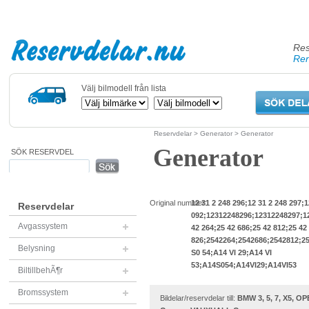
Res
Ren
Välj bilmodell från lista
Reservdelar
>
Generator
> Generator
Generator
SÖK RESERVDEL
Original nummer:
12 31 2 248 296;12 31 2 248 297;1
Reservdelar
092;12312248296;12312248297;1
Avgassystem
42 264;25 42 686;25 42 812;25 42
826;2542264;2542686;2542812;2
Belysning
S0 54;A14 VI 29;A14 VI
53;A14S054;A14VI29;A14VI53
BiltillbehÃ¶r
Bromssystem
Bildelar/reservdelar till:
BMW 3, 5, 7, X5, O