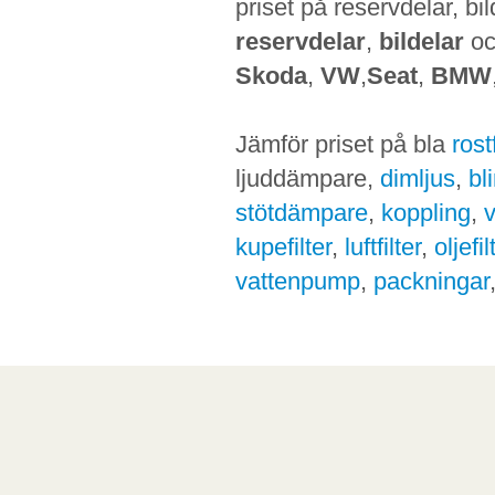
priset på reservdelar, bi
reservdelar
,
bildelar
o
Skoda
,
VW
,
Seat
,
BMW
Jämför priset på bla
ros
ljuddämpare,
dimljus
,
bl
stötdämpare
,
koppling
,
kupefilter
,
luftfilter
,
oljefil
vattenpump
,
packningar