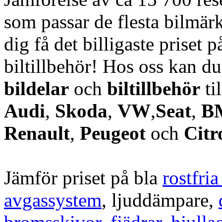
som passar de flesta bilmärk
dig få det billigaste priset p
biltillbehör! Hos oss kan d
bildelar
och
biltillbehör
ti
Audi
,
Skoda
,
VW
,
Seat
,
B
Renault
,
Peugeot
och
Citr
Jämför priset på bla
rostfri
avgassystem
, ljuddämpare,