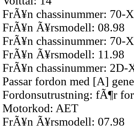
Volttal: 14
FrÃ¥n chassinummer: 70-X
FrÃ¥n Ã¥rsmodell: 08.98
FrÃ¥n chassinummer: 70-X
FrÃ¥n Ã¥rsmodell: 11.98
FrÃ¥n chassinummer: 2D-
Passar fordon med [A] gene
Fordonsutrustning: fÃ¶r for
Motorkod: AET
FrÃ¥n Ã¥rsmodell: 07.98