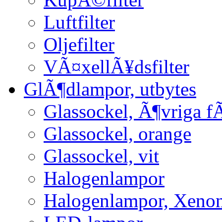
Luftfilter
Oljefilter
VÃ¤xellÃ¥dsfilter
GlÃ¶dlampor, utbytes
Glassockel, Ã¶vriga f
Glassockel, orange
Glassockel, vit
Halogenlampor
Halogenlampor, Xeno