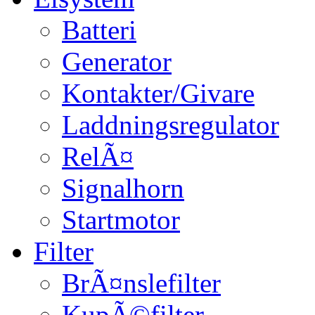
Batteri
Generator
Kontakter/Givare
Laddningsregulator
RelÃ¤
Signalhorn
Startmotor
Filter
BrÃ¤nslefilter
KupÃ©filter