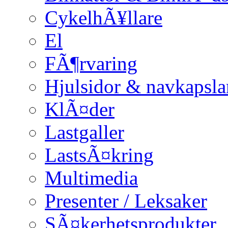
CykelhÃ¥llare
El
FÃ¶rvaring
Hjulsidor & navkapsla
KlÃ¤der
Lastgaller
LastsÃ¤kring
Multimedia
Presenter / Leksaker
SÃ¤kerhetsprodukter