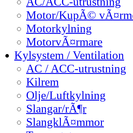
AC/ACC-utrustning
Motor/KupÃ© vÃ¤rm
Motorkylning
MotorvÃ¤rmare
Kylsystem / Ventilation
AC / ACC-utrustning
Kilrem
Olje/Luftkylning
Slangar/rÃ¶r
SlangklÃ¤mmor