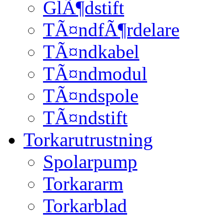
GlÃ¶dstift
TÃ¤ndfÃ¶rdelare
TÃ¤ndkabel
TÃ¤ndmodul
TÃ¤ndspole
TÃ¤ndstift
Torkarutrustning
Spolarpump
Torkararm
Torkarblad