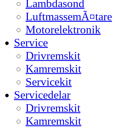
Lambdasond
LuftmassemÃ¤tare
Motorelektronik
Service
Drivremskit
Kamremskit
Servicekit
Servicedelar
Drivremskit
Kamremskit