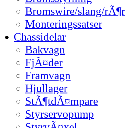
Bromswire/slang/rÃ¶r
Monteringssatser
Chassidelar
Bakvagn
FjÃ¤der
Framvagn
Hjullager
StÃ¶tdÃ¤mpare
Styrservopump
StyrvÃ¤xel