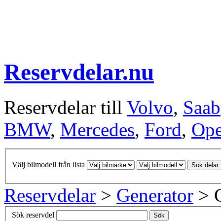
Reservdelar.nu
Reservdelar till
Volvo
,
Saab
BMW
,
Mercedes
,
Ford
,
Ope
Välj bilmodell från lista
Sök delar
Reservdelar
>
Generator
> G
Sök reservdel
Sök