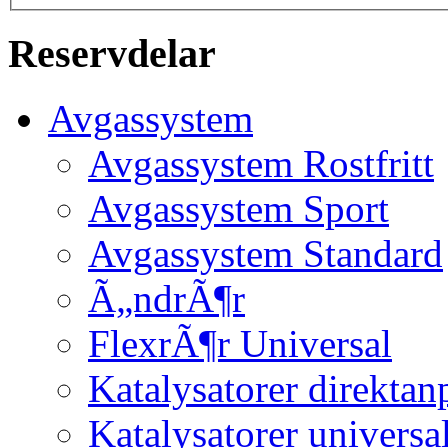
Reservdelar
Avgassystem
Avgassystem Rostfritt
Avgassystem Sport
Avgassystem Standard
Ã„ndrÃ¶r
FlexrÃ¶r Universal
Katalysatorer direktan
Katalysatorer universa