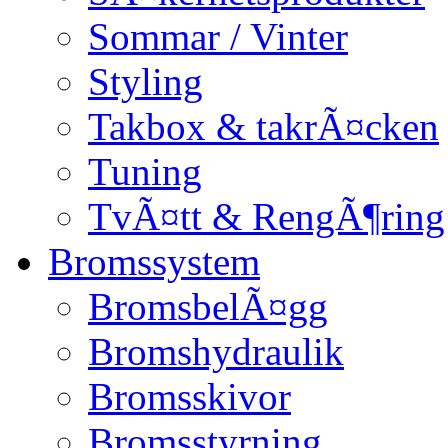
Sommar / Vinter
Styling
Takbox & takrÃ¤cken
Tuning
TvÃ¤tt & RengÃ¶ring
Bromssystem
BromsbelÃ¤gg
Bromshydraulik
Bromsskivor
Bromsstyrning