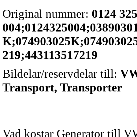
Original nummer:
0124 32
004;0124325004;03890301
K;074903025K;074903025
219;443113517219
Bildelar/reservdelar till:
VW 
Transport, Transporter
Vad kostar Generator till 