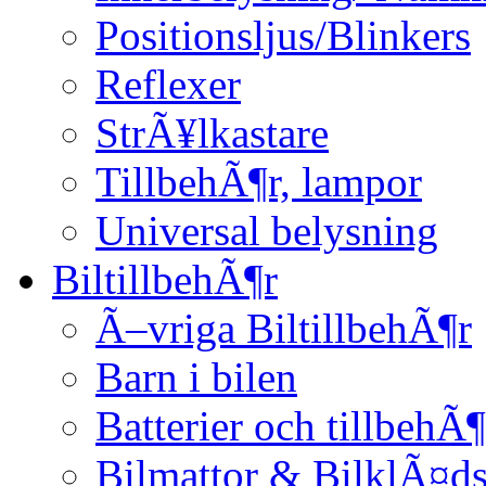
Positionsljus/Blinkers
Reflexer
StrÃ¥lkastare
TillbehÃ¶r, lampor
Universal belysning
BiltillbehÃ¶r
Ã–vriga BiltillbehÃ¶r
Barn i bilen
Batterier och tillbehÃ¶
Bilmattor & BilklÃ¤ds