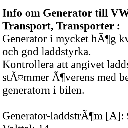
Info om Generator till VW
Transport, Transporter :
Generator i mycket hÃ¶g kv
och god laddstyrka.
Kontrollera att angivet lad
stÃ¤mmer Ã¶verens med be
generatorn i bilen.
Generator-laddstrÃ¶m [A]: