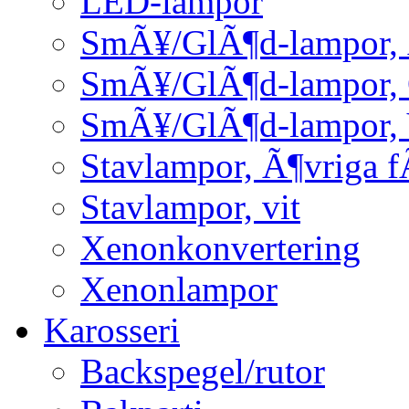
LED-lampor
SmÃ¥/GlÃ¶d-lampor, 
SmÃ¥/GlÃ¶d-lampor,
SmÃ¥/GlÃ¶d-lampor, 
Stavlampor, Ã¶vriga f
Stavlampor, vit
Xenonkonvertering
Xenonlampor
Karosseri
Backspegel/rutor