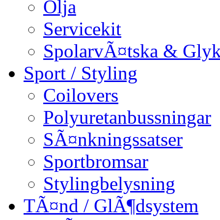
Olja
Servicekit
SpolarvÃ¤tska & Glyk
Sport / Styling
Coilovers
Polyuretanbussningar
SÃ¤nkningssatser
Sportbromsar
Stylingbelysning
TÃ¤nd / GlÃ¶dsystem