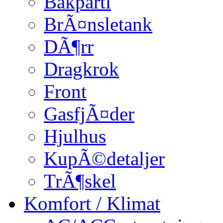
Bakparti
BrÃ¤nsletank
DÃ¶rr
Dragkrok
Front
GasfjÃ¤der
Hjulhus
KupÃ©detaljer
TrÃ¶skel
Komfort / Klimat