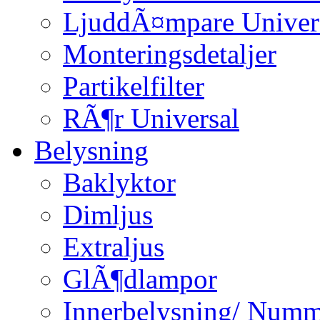
LjuddÃ¤mpare Univer
Monteringsdetaljer
Partikelfilter
RÃ¶r Universal
Belysning
Baklyktor
Dimljus
Extraljus
GlÃ¶dlampor
Innerbelysning/ Numm