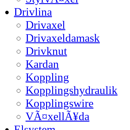
Drivlina
Drivaxel
Drivaxeldamask
Drivknut
Kardan
Koppling
Kopplingshydraulik
Kopplingswire
VÃ¤xellÃ¥da
Elsystem