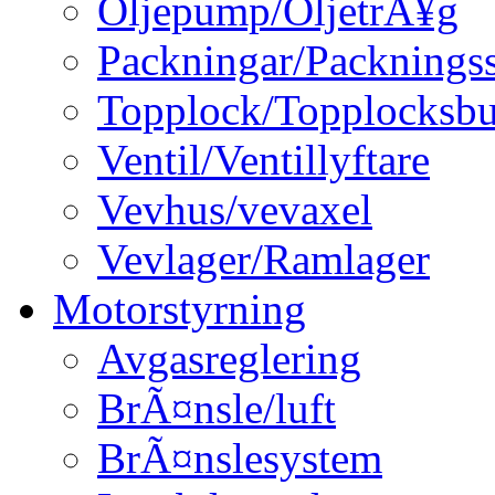
Oljepump/OljetrÃ¥g
Packningar/Packningss
Topplock/Topplocksbu
Ventil/Ventillyftare
Vevhus/vevaxel
Vevlager/Ramlager
Motorstyrning
Avgasreglering
BrÃ¤nsle/luft
BrÃ¤nslesystem