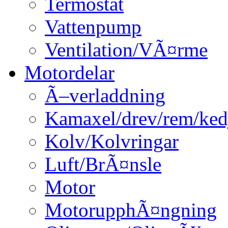
Termostat
Vattenpump
Ventilation/VÃ¤rme
Motordelar
Ã–verladdning
Kamaxel/drev/rem/ked
Kolv/Kolvringar
Luft/BrÃ¤nsle
Motor
MotorupphÃ¤ngning