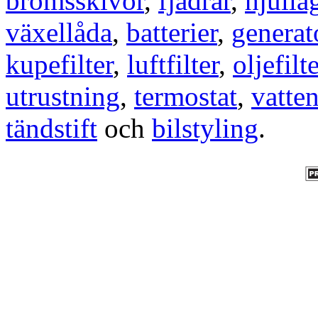
bromsskivor
,
fjädrar
,
hjulla
växellåda
,
batterier
,
generat
kupefilter
,
luftfilter
,
oljefilte
utrustning
,
termostat
,
vatte
tändstift
och
bilstyling
.