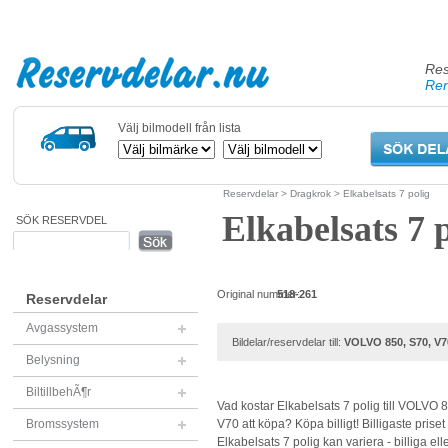
Res
Ren
Välj bilmodell från lista
Reservdelar
>
Dragkrok
> Elkabelsats 7 polig
Elkabelsats 7 
SÖK RESERVDEL
Original nummer:
518-261
Reservdelar
Avgassystem
Bildelar/reservdelar till:
VOLVO 850, S70, V7
Belysning
BiltillbehÃ¶r
Vad kostar Elkabelsats 7 polig till VOLVO 
Bromssystem
V70 att köpa? Köpa billigt! Billigaste priset
Elkabelsats 7 polig kan variera - billiga elle