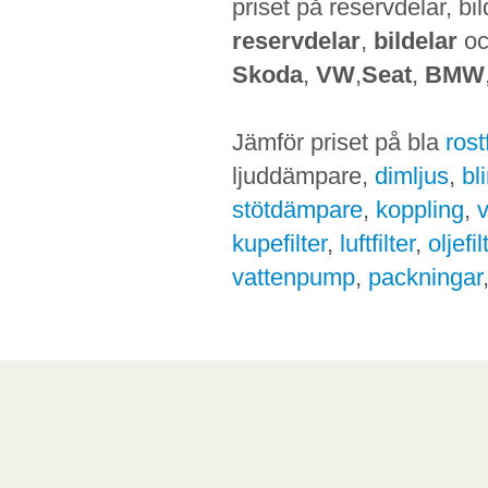
priset på reservdelar, bi
reservdelar
,
bildelar
o
Skoda
,
VW
,
Seat
,
BMW
Jämför priset på bla
ros
ljuddämpare,
dimljus
,
bl
stötdämpare
,
koppling
,
kupefilter
,
luftfilter
,
oljefil
vattenpump
,
packningar