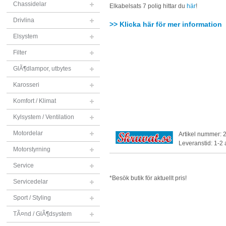
Chassidelar
Elkabelsats 7 polig hittar du
här
!
Drivlina
>> Klicka här för mer information
Elsystem
Filter
GlÃ¶dlampor, utbytes
Karosseri
Komfort / Klimat
Kylsystem / Ventilation
Motordelar
Artikel nummer: 
Leveranstid: 1-2
Motorstyrning
Service
*Besök butik för aktuellt pris!
Servicedelar
Sport / Styling
TÃ¤nd / GlÃ¶dsystem