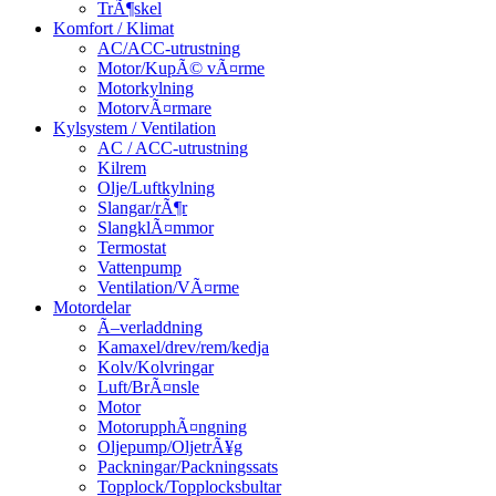
TrÃ¶skel
Komfort / Klimat
AC/ACC-utrustning
Motor/KupÃ© vÃ¤rme
Motorkylning
MotorvÃ¤rmare
Kylsystem / Ventilation
AC / ACC-utrustning
Kilrem
Olje/Luftkylning
Slangar/rÃ¶r
SlangklÃ¤mmor
Termostat
Vattenpump
Ventilation/VÃ¤rme
Motordelar
Ã–verladdning
Kamaxel/drev/rem/kedja
Kolv/Kolvringar
Luft/BrÃ¤nsle
Motor
MotorupphÃ¤ngning
Oljepump/OljetrÃ¥g
Packningar/Packningssats
Topplock/Topplocksbultar