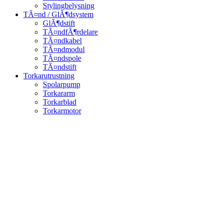
Stylingbelysning
TÃ¤nd / GlÃ¶dsystem
GlÃ¶dstift
TÃ¤ndfÃ¶rdelare
TÃ¤ndkabel
TÃ¤ndmodul
TÃ¤ndspole
TÃ¤ndstift
Torkarutrustning
Spolarpump
Torkararm
Torkarblad
Torkarmotor