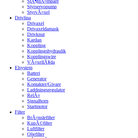
StÃ¶tdÃ¤mpare
Styrservopump
StyrvÃ¤xel
Drivlina
Drivaxel
Drivaxeldamask
Drivknut
Kardan
Koppling
Kopplingshydraulik
Kopplingswire
VÃ¤xellÃ¥da
Elsystem
Batteri
Generator
Kontakter/Givare
Laddningsregulator
RelÃ¤
Signalhorn
Startmotor
Filter
BrÃ¤nslefilter
KupÃ©filter
Luftfilter
Oljefilter