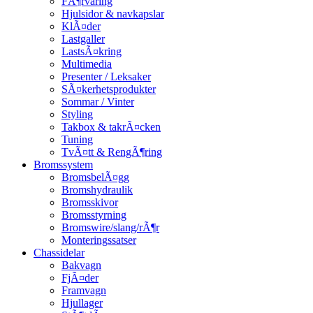
FÃ¶rvaring
Hjulsidor & navkapslar
KlÃ¤der
Lastgaller
LastsÃ¤kring
Multimedia
Presenter / Leksaker
SÃ¤kerhetsprodukter
Sommar / Vinter
Styling
Takbox & takrÃ¤cken
Tuning
TvÃ¤tt & RengÃ¶ring
Bromssystem
BromsbelÃ¤gg
Bromshydraulik
Bromsskivor
Bromsstyrning
Bromswire/slang/rÃ¶r
Monteringssatser
Chassidelar
Bakvagn
FjÃ¤der
Framvagn
Hjullager