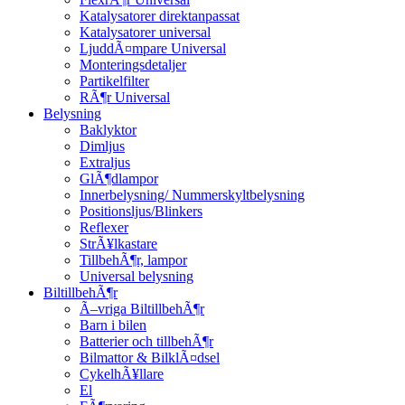
Katalysatorer direktanpassat
Katalysatorer universal
LjuddÃ¤mpare Universal
Monteringsdetaljer
Partikelfilter
RÃ¶r Universal
Belysning
Baklyktor
Dimljus
Extraljus
GlÃ¶dlampor
Innerbelysning/ Nummerskyltbelysning
Positionsljus/Blinkers
Reflexer
StrÃ¥lkastare
TillbehÃ¶r, lampor
Universal belysning
BiltillbehÃ¶r
Ã–vriga BiltillbehÃ¶r
Barn i bilen
Batterier och tillbehÃ¶r
Bilmattor & BilklÃ¤dsel
CykelhÃ¥llare
El