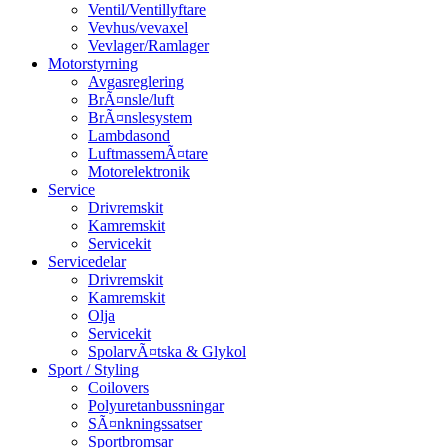
Ventil/Ventillyftare
Vevhus/vevaxel
Vevlager/Ramlager
Motorstyrning
Avgasreglering
BrÃ¤nsle/luft
BrÃ¤nslesystem
Lambdasond
LuftmassemÃ¤tare
Motorelektronik
Service
Drivremskit
Kamremskit
Servicekit
Servicedelar
Drivremskit
Kamremskit
Olja
Servicekit
SpolarvÃ¤tska & Glykol
Sport / Styling
Coilovers
Polyuretanbussningar
SÃ¤nkningssatser
Sportbromsar