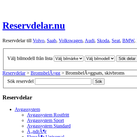
Reservdelar.nu
Reservdelar till
Volvo
,
Saab
,
Volkswagen
,
Audi
,
Skoda
,
Seat
,
BMW
,
Välj bilmodell från lista
Sök delar
Reservdelar
>
BromsbelÃ¤gg
> BromsbelÃ¤ggsats, skivbroms
Sök reservdel
Sök
Reservdelar
Avgassystem
Avgassystem Rostfritt
Avgassystem Sport
Avgassystem Standard
Ã„ndrÃ¶r
FlexrÃ¶r Universal