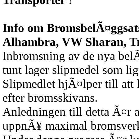
Info om BromsbelÃ¤ggsats
Alhambra, VW Sharan, Tra
Inbromsning av de nya bel
tunt lager slipmedel som l
Slipmedlet hjÃ¤lper till a
efter bromsskivans.
Anledningen till detta Ã¤r 
uppnÃ¥ maximal bromsverk