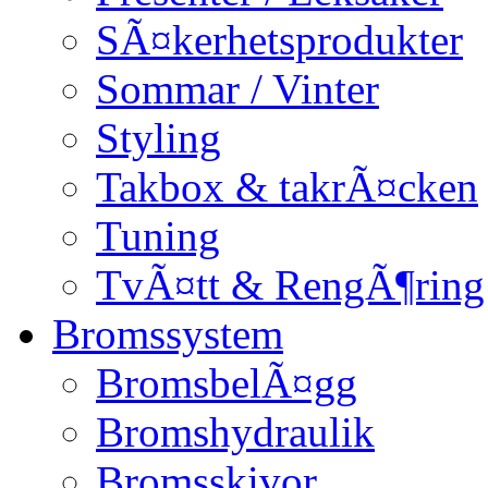
SÃ¤kerhetsprodukter
Sommar / Vinter
Styling
Takbox & takrÃ¤cken
Tuning
TvÃ¤tt & RengÃ¶ring
Bromssystem
BromsbelÃ¤gg
Bromshydraulik
Bromsskivor