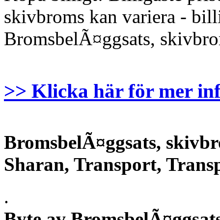
skivbroms kan variera - billi
BromsbelÃ¤ggsats, skivbro
>> Klicka här för mer in
BromsbelÃ¤ggsats, skivb
Sharan, Transport, Trans
.
Byte av BromsbelÃ¤ggsats