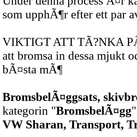
Under denna process Ã¤r kan
som upphÃ¶r efter ett par a
VIKTIGT ATT TÃ?NKA PÃ?
att bromsa in dessa mjukt o
bÃ¤sta mÃ¶
BromsbelÃ¤ggsats, skivb
kategorin "
BromsbelÃ¤gg
"
VW Sharan, Transport, T