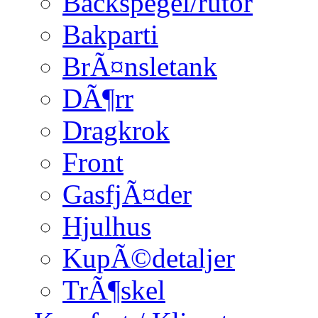
Backspegel/rutor
Bakparti
BrÃ¤nsletank
DÃ¶rr
Dragkrok
Front
GasfjÃ¤der
Hjulhus
KupÃ©detaljer
TrÃ¶skel