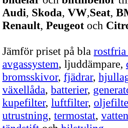
Audi
,
Skoda
,
VW
,
Seat
,
B
Renault
,
Peugeot
och
Citr
Jämför priset på bla
rostfri
avgassystem
, ljuddämpare,
bromsskivor
,
fjädrar
,
hjulla
växellåda
,
batterier
,
generat
kupefilter
,
luftfilter
,
oljefilte
utrustning
,
termostat
,
vatte