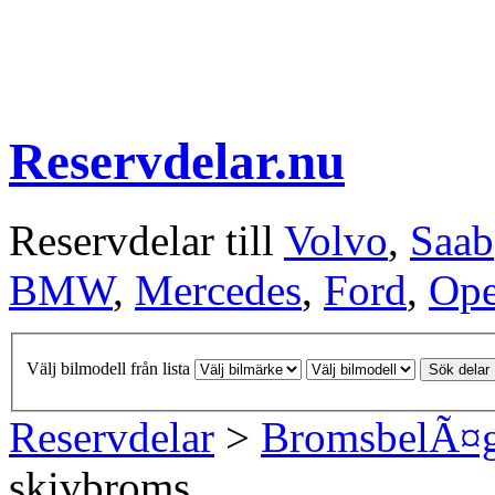
Reservdelar.nu
Reservdelar till
Volvo
,
Saab
BMW
,
Mercedes
,
Ford
,
Ope
Välj bilmodell från lista
Sök delar
Reservdelar
>
BromsbelÃ¤
skivbroms