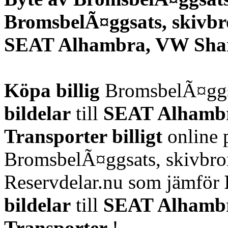
BromsbelÃ¤ggsats, skivbr
SEAT Alhambra, VW Shara
Köpa billig
BromsbelÃ¤ggsa
bildelar
till
SEAT Alhambr
Transporter
billigt
online 
BromsbelÃ¤ggsats, skivbr
Reservdelar.nu som jämför
bildelar
till
SEAT Alhambr
Transporter
!