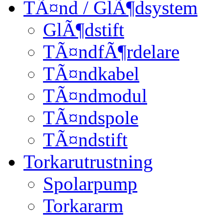
TÃ¤nd / GlÃ¶dsystem
GlÃ¶dstift
TÃ¤ndfÃ¶rdelare
TÃ¤ndkabel
TÃ¤ndmodul
TÃ¤ndspole
TÃ¤ndstift
Torkarutrustning
Spolarpump
Torkararm