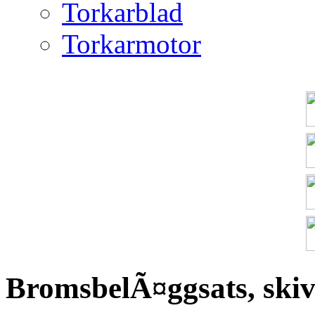
Torkarblad
Torkarmotor
BromsbelÃ¤ggsats, ski