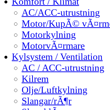
Komfort / Klimat
AC/ACC-utrustning
Motor/KupÃ© vÃ¤rm
Motorkylning
MotorvÃ¤rmare
Kylsystem / Ventilation
AC / ACC-utrustning
Kilrem
Olje/Luftkylning
Slangar/rÃ¶r