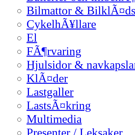
Bilmattor & BilklÃ¤ds
CykelhÃ¥llare
El
FÃ¶rvaring
Hjulsidor & navkapsla
KlÃ¤der
Lastgaller
LastsÃ¤kring
Multimedia
Presenter / Leksaker