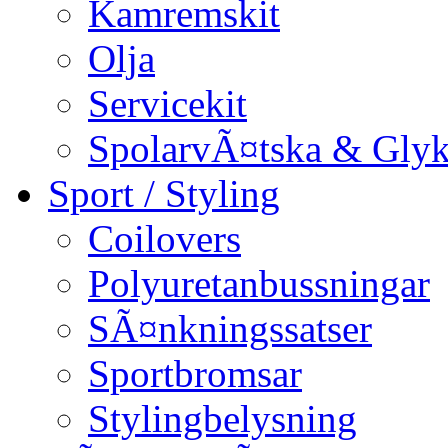
Kamremskit
Olja
Servicekit
SpolarvÃ¤tska & Glyk
Sport / Styling
Coilovers
Polyuretanbussningar
SÃ¤nkningssatser
Sportbromsar
Stylingbelysning