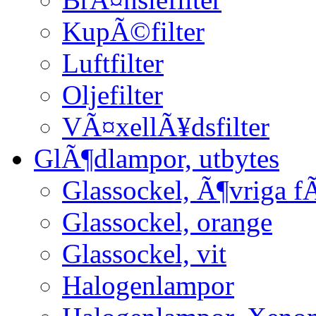
KupÃ©filter
Luftfilter
Oljefilter
VÃ¤xellÃ¥dsfilter
GlÃ¶dlampor, utbytes
Glassockel, Ã¶vriga f
Glassockel, orange
Glassockel, vit
Halogenlampor