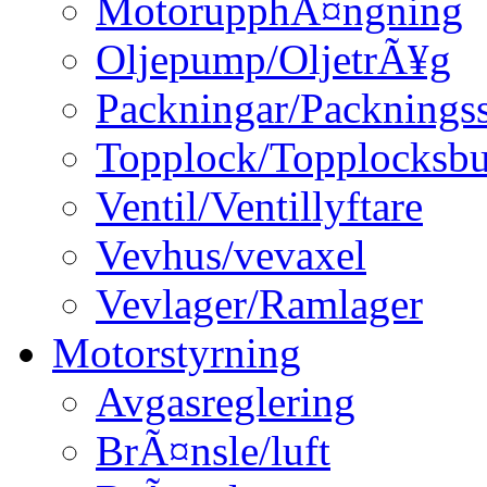
MotorupphÃ¤ngning
Oljepump/OljetrÃ¥g
Packningar/Packningss
Topplock/Topplocksbu
Ventil/Ventillyftare
Vevhus/vevaxel
Vevlager/Ramlager
Motorstyrning
Avgasreglering
BrÃ¤nsle/luft