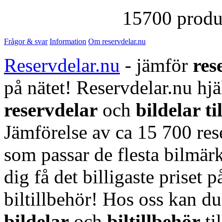
15700 produk
Frågor & svar
Information
Om reservdelar.nu
Reservdelar.nu
- jämför
res
på nätet! Reservdelar.nu hjä
reservdelar
och
bildelar ti
Jämförelse av ca 15 700 rese
som passar de flesta bilmärk
dig få det billigaste priset p
biltillbehör! Hos oss kan d
bildelar
och
biltillbehör
ti