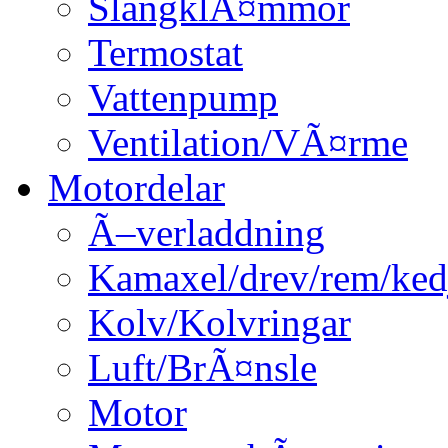
SlangklÃ¤mmor
Termostat
Vattenpump
Ventilation/VÃ¤rme
Motordelar
Ã–verladdning
Kamaxel/drev/rem/ked
Kolv/Kolvringar
Luft/BrÃ¤nsle
Motor