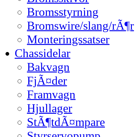
Bromsstyrning
Bromswire/slang/rÃ¶r
Monteringssatser
Chassidelar
Bakvagn
FjÃ¤der
Framvagn
Hjullager
StÃ¶tdÃ¤mpare
Styrservopump