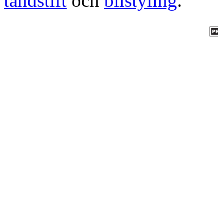
tändstift
och
bilstyling
.