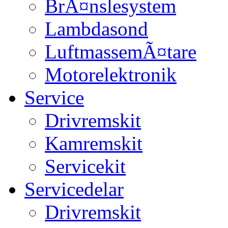
BrÃ¤nslesystem
Lambdasond
LuftmassemÃ¤tare
Motorelektronik
Service
Drivremskit
Kamremskit
Servicekit
Servicedelar
Drivremskit