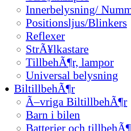
Innerbelysning/ Numm
Positionsljus/Blinkers
Reflexer
StrÃ¥lkastare
TillbehÃ¶r, lampor
Universal belysning
BiltillbehÃ¶r
Ã–vriga BiltillbehÃ¶r
Barn i bilen
Batterier och tillbehÃ¶