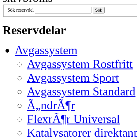
Sök reservdel
Sök
Reservdelar
Avgassystem
Avgassystem Rostfritt
Avgassystem Sport
Avgassystem Standard
Ã„ndrÃ¶r
FlexrÃ¶r Universal
Katalysatorer direktan