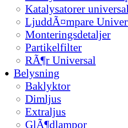
Katalysatorer universa
LjuddÃ¤mpare Univer
Monteringsdetaljer
Partikelfilter
RÃ¶r Universal
Belysning
Baklyktor
Dimljus
Extraljus
GlÃ¶dlampor