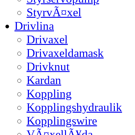
StyrvÃ¤xel
Drivlina
Drivaxel
Drivaxeldamask
Drivknut
Kardan
Koppling
Kopplingshydraulik
Kopplingswire
VÃ¤xellÃ¥da