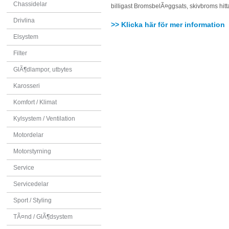
Chassidelar
billigast BromsbelÃ¤ggsats, skivbroms hit
Drivlina
>> Klicka här för mer information
Elsystem
Filter
GlÃ¶dlampor, utbytes
Karosseri
Komfort / Klimat
Kylsystem / Ventilation
Motordelar
Motorstyrning
Service
Servicedelar
Sport / Styling
TÃ¤nd / GlÃ¶dsystem