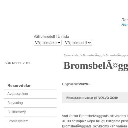
Res
Ren
Välj bilmodell från lista
Reservdelar
>
BromsbelÃ¤gg
> BromsbelÃ¤ggsat
BromsbelÃ¤ggs
SÖK RESERVDEL
Original nummer:
274285
Reservdelar
Avgassystem
Bildelar/reservdelar till:
VOLVO XC90
Belysning
BiltillbehÃ¶r
Vad kostar BromsbelÃ¤ggsats, skivbroms t
Bromssystem
XC90 att köpa? Köpa billigt! Billigaste pris
BromsbelÃ¤ggsats, skivbroms kan variera - 