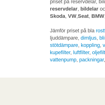
priset på reservdelar, bi
reservdelar
,
bildelar
o
Skoda
,
VW
,
Seat
,
BMW
Jämför priset på bla
ros
ljuddämpare,
dimljus
,
bl
stötdämpare
,
koppling
,
kupefilter
,
luftfilter
,
oljefil
vattenpump
,
packningar