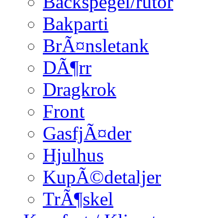
Backspegel/rutor
Bakparti
BrÃ¤nsletank
DÃ¶rr
Dragkrok
Front
GasfjÃ¤der
Hjulhus
KupÃ©detaljer
TrÃ¶skel