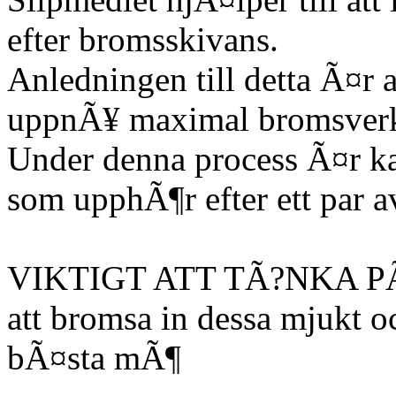
efter bromsskivans.
Anledningen till detta Ã¤r 
uppnÃ¥ maximal bromsverk
Under denna process Ã¤r kan
som upphÃ¶r efter ett par a
VIKTIGT ATT TÃ?NKA PÃ?
att bromsa in dessa mjukt o
bÃ¤sta mÃ¶