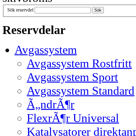
Sök reservdel
Sök
Reservdelar
Avgassystem
Avgassystem Rostfritt
Avgassystem Sport
Avgassystem Standard
Ã„ndrÃ¶r
FlexrÃ¶r Universal
Katalysatorer direktan