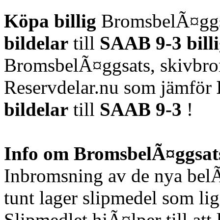
Köpa billig
BromsbelÃ¤ggsa
bildelar
till
SAAB 9-3
bill
BromsbelÃ¤ggsats, skivbr
Reservdelar.nu som jämför
bildelar
till
SAAB 9-3
!
Info om BromsbelÃ¤ggsats
Inbromsning av de nya bel
tunt lager slipmedel som l
Slipmedlet hjÃ¤lper till a