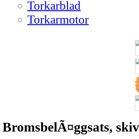
Torkarblad
Torkarmotor
BromsbelÃ¤ggsats, ski