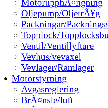
MotorupphÃ¤ngning
Oljepump/OljetrÃ¥g
Packningar/Packningss
Topplock/Topplocksbu
Ventil/Ventillyftare
Vevhus/vevaxel
Vevlager/Ramlager
Motorstyrning
Avgasreglering
BrÃ¤nsle/luft