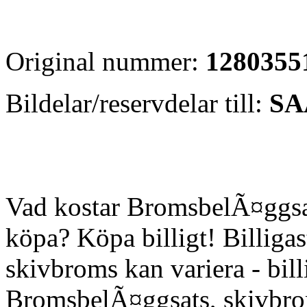
Original nummer:
1280355
Bildelar/reservdelar till:
SA
Vad kostar BromsbelÃ¤ggsat
köpa? Köpa billigt! Billiga
skivbroms kan variera - billi
BromsbelÃ¤ggsats, skivbro