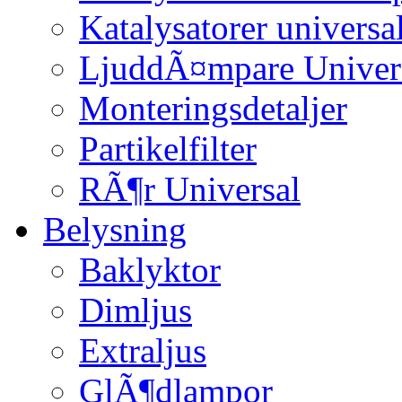
Katalysatorer universa
LjuddÃ¤mpare Univer
Monteringsdetaljer
Partikelfilter
RÃ¶r Universal
Belysning
Baklyktor
Dimljus
Extraljus
GlÃ¶dlampor