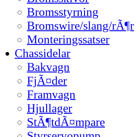
Bromsstyrning
Bromswire/slang/rÃ¶r
Monteringssatser
Chassidelar
Bakvagn
FjÃ¤der
Framvagn
Hjullager
StÃ¶tdÃ¤mpare
Styrservopump