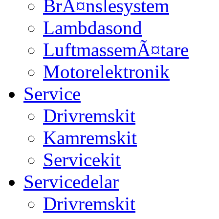
BrÃ¤nslesystem
Lambdasond
LuftmassemÃ¤tare
Motorelektronik
Service
Drivremskit
Kamremskit
Servicekit
Servicedelar
Drivremskit