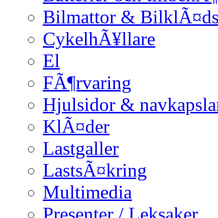
Bilmattor & BilklÃ¤ds
CykelhÃ¥llare
El
FÃ¶rvaring
Hjulsidor & navkapsla
KlÃ¤der
Lastgaller
LastsÃ¤kring
Multimedia
Presenter / Leksaker