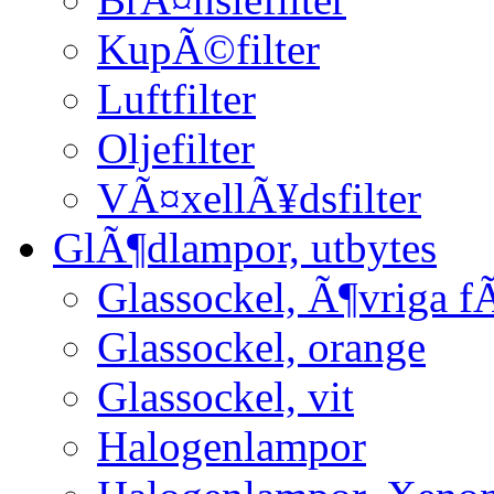
KupÃ©filter
Luftfilter
Oljefilter
VÃ¤xellÃ¥dsfilter
GlÃ¶dlampor, utbytes
Glassockel, Ã¶vriga f
Glassockel, orange
Glassockel, vit
Halogenlampor