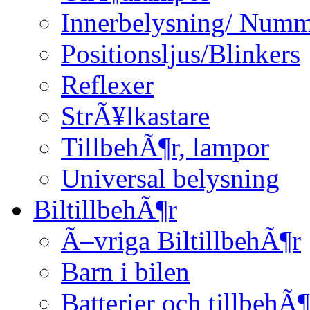
Innerbelysning/ Numm
Positionsljus/Blinkers
Reflexer
StrÃ¥lkastare
TillbehÃ¶r, lampor
Universal belysning
BiltillbehÃ¶r
Ã–vriga BiltillbehÃ¶r
Barn i bilen
Batterier och tillbehÃ¶