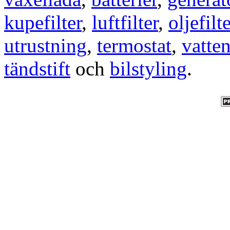
kupefilter
,
luftfilter
,
oljefilte
utrustning
,
termostat
,
vatte
tändstift
och
bilstyling
.