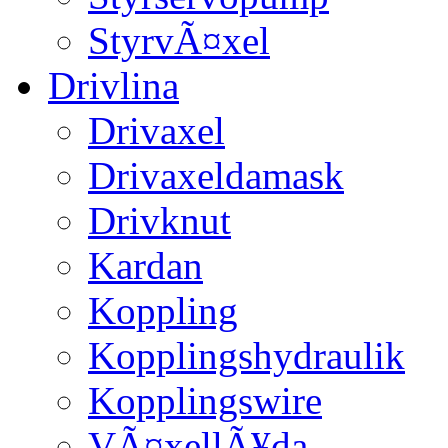
StyrvÃ¤xel
Drivlina
Drivaxel
Drivaxeldamask
Drivknut
Kardan
Koppling
Kopplingshydraulik
Kopplingswire
VÃ¤xellÃ¥da