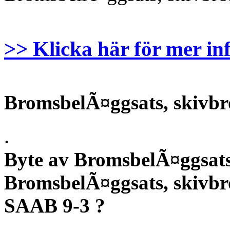
>> Klicka här för mer in
BromsbelÃ¤ggsats, skivbr
.
Byte av BromsbelÃ¤ggsats
BromsbelÃ¤ggsats, skivbr
SAAB 9-3 ?