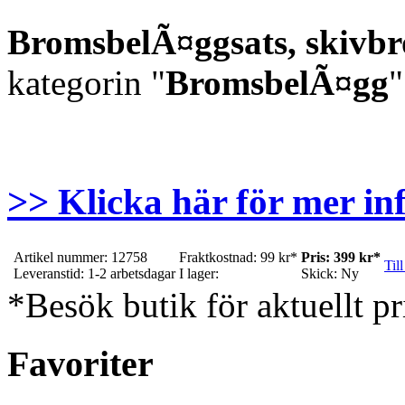
BromsbelÃ¤ggsats, skivb
kategorin "
BromsbelÃ¤gg
"
>> Klicka här för mer in
Artikel nummer: 12758
Fraktkostnad: 99 kr*
Pris: 399 kr*
Till
Leveranstid: 1-2 arbetsdagar
I lager:
Skick: Ny
*Besök butik för aktuellt pr
Favoriter