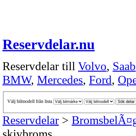
Reservdelar.nu
Reservdelar till
Volvo
,
Saab
BMW
,
Mercedes
,
Ford
,
Ope
Välj bilmodell från lista
Sök delar
Reservdelar
>
BromsbelÃ¤
skivbroms