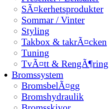
SÃ¤kerhetsprodukter
Sommar / Vinter
Styling
Takbox & takrÃ¤cken
Tuning
TvÃ¤tt & RengÃ¶ring
Bromssystem
BromsbelÃ¤gg
Bromshydraulik
Bromsskivor