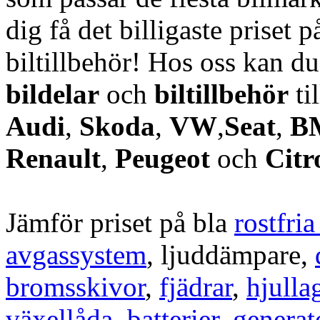
dig få det billigaste priset p
biltillbehör! Hos oss kan d
bildelar
och
biltillbehör
ti
Audi
,
Skoda
,
VW
,
Seat
,
B
Renault
,
Peugeot
och
Citr
Jämför priset på bla
rostfri
avgassystem
, ljuddämpare,
bromsskivor
,
fjädrar
,
hjulla
växellåda
,
batterier
,
generat