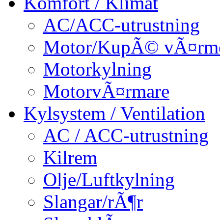
Komfort / Klimat
AC/ACC-utrustning
Motor/KupÃ© vÃ¤rm
Motorkylning
MotorvÃ¤rmare
Kylsystem / Ventilation
AC / ACC-utrustning
Kilrem
Olje/Luftkylning
Slangar/rÃ¶r