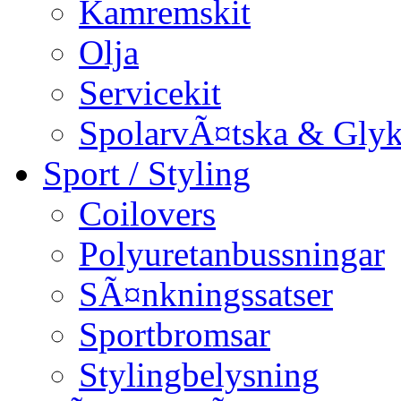
Kamremskit
Olja
Servicekit
SpolarvÃ¤tska & Glyk
Sport / Styling
Coilovers
Polyuretanbussningar
SÃ¤nkningssatser
Sportbromsar
Stylingbelysning