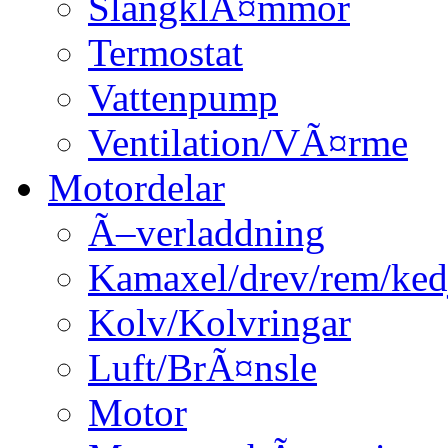
SlangklÃ¤mmor
Termostat
Vattenpump
Ventilation/VÃ¤rme
Motordelar
Ã–verladdning
Kamaxel/drev/rem/ked
Kolv/Kolvringar
Luft/BrÃ¤nsle
Motor