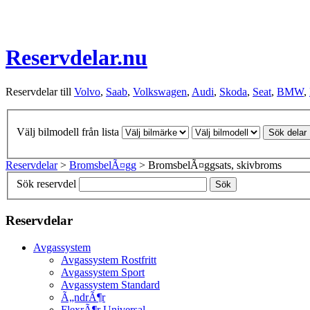
Reservdelar.nu
Reservdelar till
Volvo
,
Saab
,
Volkswagen
,
Audi
,
Skoda
,
Seat
,
BMW
,
Välj bilmodell från lista
Sök delar
Reservdelar
>
BromsbelÃ¤gg
> BromsbelÃ¤ggsats, skivbroms
Sök reservdel
Sök
Reservdelar
Avgassystem
Avgassystem Rostfritt
Avgassystem Sport
Avgassystem Standard
Ã„ndrÃ¶r
FlexrÃ¶r Universal