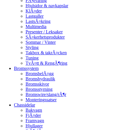
FÃ¶rvaring
Hjulsidor & navkapslar
KlÃ¤der
Lastgaller
LastsÃ¤kring
Multimedia
Presenter / Leksaker
SÃ¤kerhetsprodukter
Sommar / Vinter
Styling
Takbox & takrÃ¤cken
Tuning
TvÃ¤tt & RengÃ¶ring
Bromssystem
BromsbelÃ¤gg
Bromshydraulik
Bromsskivor
Bromsstyrning
Bromswire/slang/rÃ¶r
Monteringssatser
Chassidelar
Bakvagn
FjÃ¤der
Framvagn
Hjullager