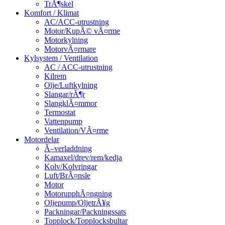
TrÃ¶skel
Komfort / Klimat
AC/ACC-utrustning
Motor/KupÃ© vÃ¤rme
Motorkylning
MotorvÃ¤rmare
Kylsystem / Ventilation
AC / ACC-utrustning
Kilrem
Olje/Luftkylning
Slangar/rÃ¶r
SlangklÃ¤mmor
Termostat
Vattenpump
Ventilation/VÃ¤rme
Motordelar
Ã–verladdning
Kamaxel/drev/rem/kedja
Kolv/Kolvringar
Luft/BrÃ¤nsle
Motor
MotorupphÃ¤ngning
Oljepump/OljetrÃ¥g
Packningar/Packningssats
Topplock/Topplocksbultar