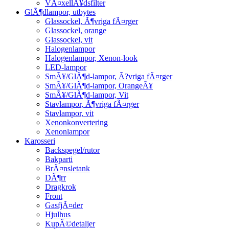
VÃ¤xellÃ¥dsfilter
GlÃ¶dlampor, utbytes
Glassockel, Ã¶vriga fÃ¤rger
Glassockel, orange
Glassockel, vit
Halogenlampor
Halogenlampor, Xenon-look
LED-lampor
SmÃ¥/GlÃ¶d-lampor, Ã?vriga fÃ¤rger
SmÃ¥/GlÃ¶d-lampor, OrangeÃ¥
SmÃ¥/GlÃ¶d-lampor, Vit
Stavlampor, Ã¶vriga fÃ¤rger
Stavlampor, vit
Xenonkonvertering
Xenonlampor
Karosseri
Backspegel/rutor
Bakparti
BrÃ¤nsletank
DÃ¶rr
Dragkrok
Front
GasfjÃ¤der
Hjulhus
KupÃ©detaljer