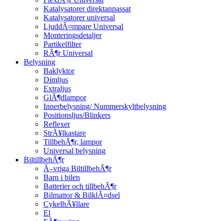
Katalysatorer direktanpassat
Katalysatorer universal
LjuddÃ¤mpare Universal
Monteringsdetaljer
Partikelfilter
RÃ¶r Universal
Belysning
Baklyktor
Dimljus
Extraljus
GlÃ¶dlampor
Innerbelysning/ Nummerskyltbelysning
Positionsljus/Blinkers
Reflexer
StrÃ¥lkastare
TillbehÃ¶r, lampor
Universal belysning
BiltillbehÃ¶r
Ã–vriga BiltillbehÃ¶r
Barn i bilen
Batterier och tillbehÃ¶r
Bilmattor & BilklÃ¤dsel
CykelhÃ¥llare
El