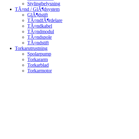
Stylingbelysning
TÃ¤nd / GlÃ¶dsystem
GlÃ¶dstift
TÃ¤ndfÃ¶rdelare
TÃ¤ndkabel
TÃ¤ndmodul
TÃ¤ndspole
TÃ¤ndstift
Torkarutrustning
Spolarpump
Torkararm
Torkarblad
Torkarmotor