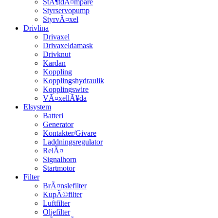
StÃ¶tdÃ¤mpare
Styrservopump
StyrvÃ¤xel
Drivlina
Drivaxel
Drivaxeldamask
Drivknut
Kardan
Koppling
Kopplingshydraulik
Kopplingswire
VÃ¤xellÃ¥da
Elsystem
Batteri
Generator
Kontakter/Givare
Laddningsregulator
RelÃ¤
Signalhorn
Startmotor
Filter
BrÃ¤nslefilter
KupÃ©filter
Luftfilter
Oljefilter