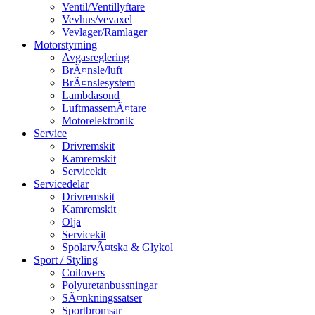
Ventil/Ventillyftare
Vevhus/vevaxel
Vevlager/Ramlager
Motorstyrning
Avgasreglering
BrÃ¤nsle/luft
BrÃ¤nslesystem
Lambdasond
LuftmassemÃ¤tare
Motorelektronik
Service
Drivremskit
Kamremskit
Servicekit
Servicedelar
Drivremskit
Kamremskit
Olja
Servicekit
SpolarvÃ¤tska & Glykol
Sport / Styling
Coilovers
Polyuretanbussningar
SÃ¤nkningssatser
Sportbromsar