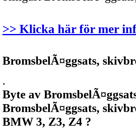
>> Klicka här för mer in
BromsbelÃ¤ggsats, skivbr
.
Byte av BromsbelÃ¤ggsats
BromsbelÃ¤ggsats, skivbr
BMW 3, Z3, Z4 ?