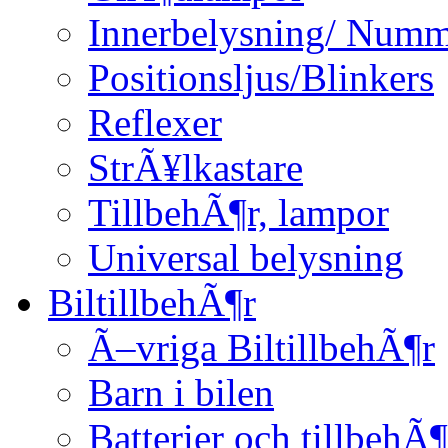
Innerbelysning/ Numm
Positionsljus/Blinkers
Reflexer
StrÃ¥lkastare
TillbehÃ¶r, lampor
Universal belysning
BiltillbehÃ¶r
Ã–vriga BiltillbehÃ¶r
Barn i bilen
Batterier och tillbehÃ¶