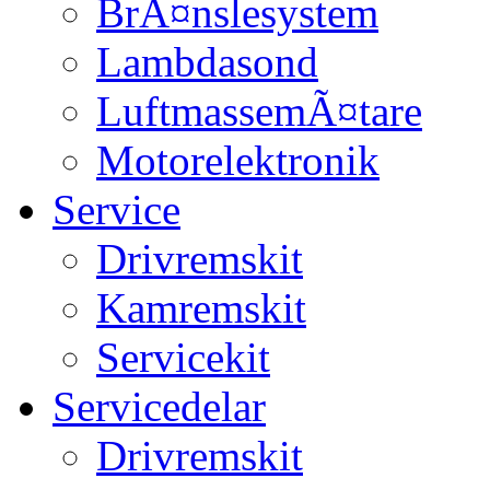
BrÃ¤nslesystem
Lambdasond
LuftmassemÃ¤tare
Motorelektronik
Service
Drivremskit
Kamremskit
Servicekit
Servicedelar
Drivremskit