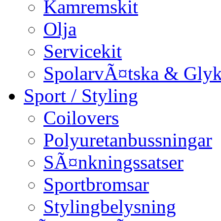
Kamremskit
Olja
Servicekit
SpolarvÃ¤tska & Glyk
Sport / Styling
Coilovers
Polyuretanbussningar
SÃ¤nkningssatser
Sportbromsar
Stylingbelysning