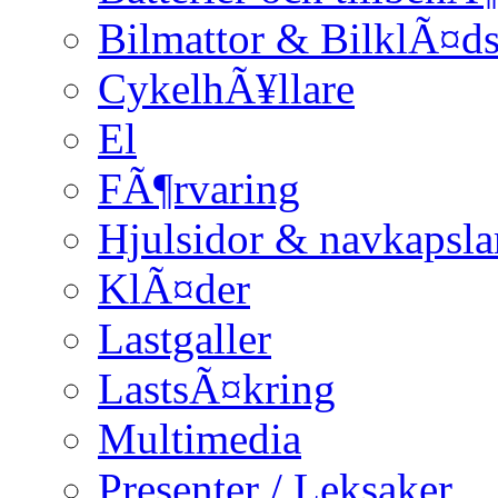
Bilmattor & BilklÃ¤ds
CykelhÃ¥llare
El
FÃ¶rvaring
Hjulsidor & navkapsla
KlÃ¤der
Lastgaller
LastsÃ¤kring
Multimedia
Presenter / Leksaker