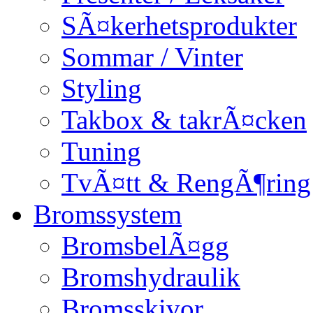
SÃ¤kerhetsprodukter
Sommar / Vinter
Styling
Takbox & takrÃ¤cken
Tuning
TvÃ¤tt & RengÃ¶ring
Bromssystem
BromsbelÃ¤gg
Bromshydraulik
Bromsskivor