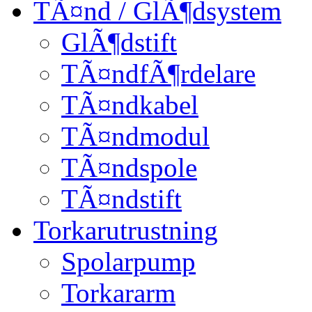
TÃ¤nd / GlÃ¶dsystem
GlÃ¶dstift
TÃ¤ndfÃ¶rdelare
TÃ¤ndkabel
TÃ¤ndmodul
TÃ¤ndspole
TÃ¤ndstift
Torkarutrustning
Spolarpump
Torkararm