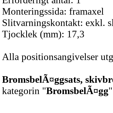
Monteringssida: framaxel
Slitvarningskontakt: exkl. s
Tjocklek (mm): 17,3
Alla positionsangivelser u
BromsbelÃ¤ggsats, skivb
kategorin "
BromsbelÃ¤gg
"