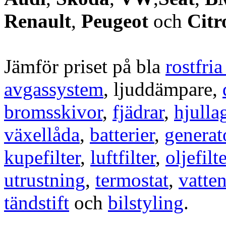
Renault
,
Peugeot
och
Citr
Jämför priset på bla
rostfri
avgassystem
, ljuddämpare,
bromsskivor
,
fjädrar
,
hjulla
växellåda
,
batterier
,
generat
kupefilter
,
luftfilter
,
oljefilte
utrustning
,
termostat
,
vatte
tändstift
och
bilstyling
.