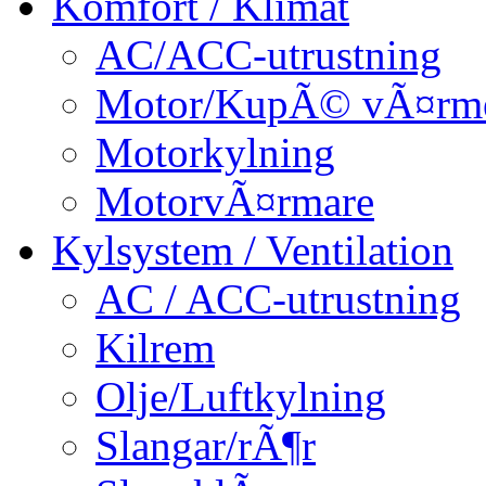
Komfort / Klimat
AC/ACC-utrustning
Motor/KupÃ© vÃ¤rm
Motorkylning
MotorvÃ¤rmare
Kylsystem / Ventilation
AC / ACC-utrustning
Kilrem
Olje/Luftkylning
Slangar/rÃ¶r