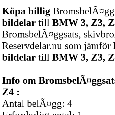
Köpa billig
BromsbelÃ¤ggsa
bildelar
till
BMW 3, Z3, 
BromsbelÃ¤ggsats, skivbr
Reservdelar.nu som jämför
bildelar
till
BMW 3, Z3, 
Info om BromsbelÃ¤ggsats
Z4 :
Antal belÃ¤gg: 4
Erforderligt antal: 1