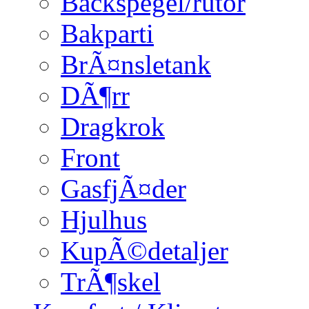
Backspegel/rutor
Bakparti
BrÃ¤nsletank
DÃ¶rr
Dragkrok
Front
GasfjÃ¤der
Hjulhus
KupÃ©detaljer
TrÃ¶skel