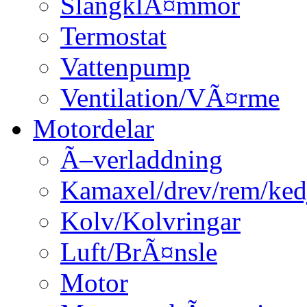
SlangklÃ¤mmor
Termostat
Vattenpump
Ventilation/VÃ¤rme
Motordelar
Ã–verladdning
Kamaxel/drev/rem/ked
Kolv/Kolvringar
Luft/BrÃ¤nsle
Motor