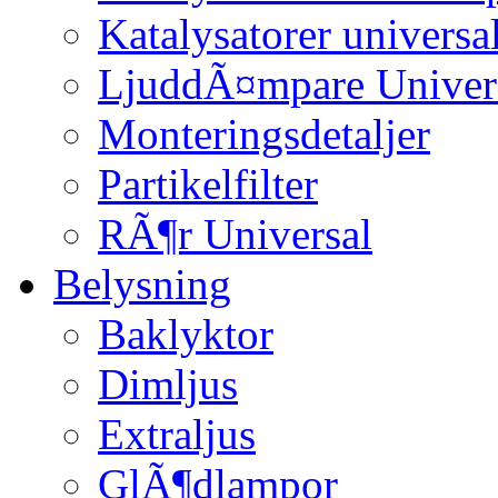
Katalysatorer universa
LjuddÃ¤mpare Univer
Monteringsdetaljer
Partikelfilter
RÃ¶r Universal
Belysning
Baklyktor
Dimljus
Extraljus
GlÃ¶dlampor