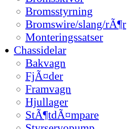
Bromsstyrning
Bromswire/slang/rÃ¶r
Monteringssatser
Chassidelar
Bakvagn
FjÃ¤der
Framvagn
Hjullager
StÃ¶tdÃ¤mpare
Styrservopump