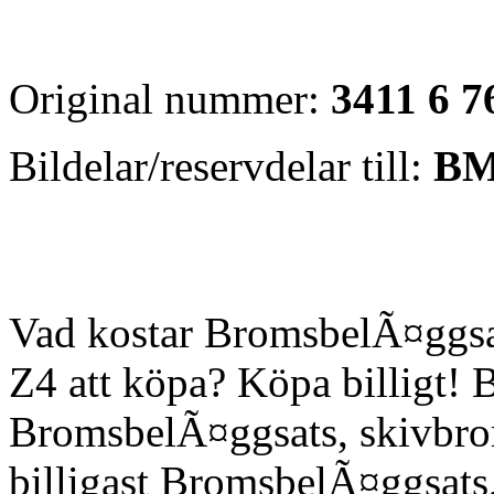
Original nummer:
3411 6 7
Bildelar/reservdelar till:
BM
Vad kostar BromsbelÃ¤ggsa
Z4 att köpa? Köpa billigt! B
BromsbelÃ¤ggsats, skivbroms
billigast BromsbelÃ¤ggsats