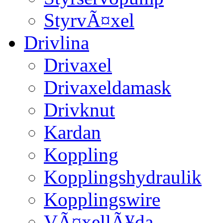
StyrvÃ¤xel
Drivlina
Drivaxel
Drivaxeldamask
Drivknut
Kardan
Koppling
Kopplingshydraulik
Kopplingswire
VÃ¤xellÃ¥da