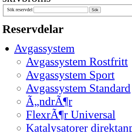
Sök reservdel
Sök
Reservdelar
Avgassystem
Avgassystem Rostfritt
Avgassystem Sport
Avgassystem Standard
Ã„ndrÃ¶r
FlexrÃ¶r Universal
Katalysatorer direktan