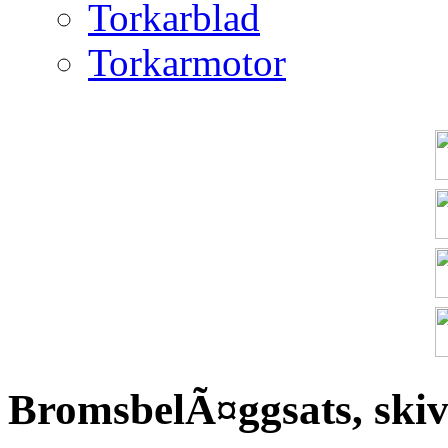
Torkarblad
Torkarmotor
BromsbelÃ¤ggsats, ski