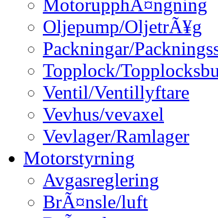
MotorupphÃ¤ngning
Oljepump/OljetrÃ¥g
Packningar/Packningss
Topplock/Topplocksbu
Ventil/Ventillyftare
Vevhus/vevaxel
Vevlager/Ramlager
Motorstyrning
Avgasreglering
BrÃ¤nsle/luft