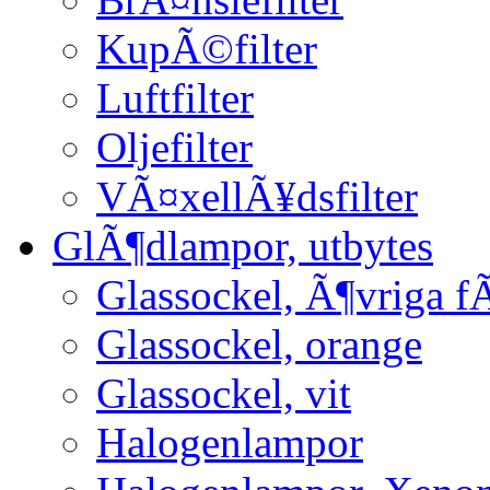
KupÃ©filter
Luftfilter
Oljefilter
VÃ¤xellÃ¥dsfilter
GlÃ¶dlampor, utbytes
Glassockel, Ã¶vriga f
Glassockel, orange
Glassockel, vit
Halogenlampor