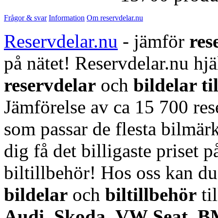
Frågor & svar
Information
Om reservdelar.nu
Reservdelar.nu
- jämför
res
på nätet! Reservdelar.nu hjä
reservdelar
och
bildelar ti
Jämförelse av ca 15 700 rese
som passar de flesta bilmärk
dig få det billigaste priset p
biltillbehör! Hos oss kan d
bildelar
och
biltillbehör
ti
Audi
,
Skoda
,
VW
,
Seat
,
B