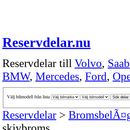
Reservdelar.nu
Reservdelar till
Volvo
,
Saab
BMW
,
Mercedes
,
Ford
,
Ope
Välj bilmodell från lista
Sök delar
Reservdelar
>
BromsbelÃ¤
skivbroms