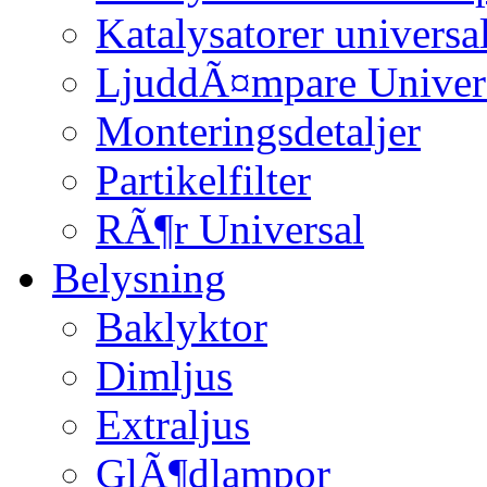
Katalysatorer universa
LjuddÃ¤mpare Univer
Monteringsdetaljer
Partikelfilter
RÃ¶r Universal
Belysning
Baklyktor
Dimljus
Extraljus
GlÃ¶dlampor