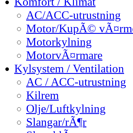
Komfort / Klimat
AC/ACC-utrustning
Motor/KupÃ© vÃ¤rm
Motorkylning
MotorvÃ¤rmare
Kylsystem / Ventilation
AC / ACC-utrustning
Kilrem
Olje/Luftkylning
Slangar/rÃ¶r