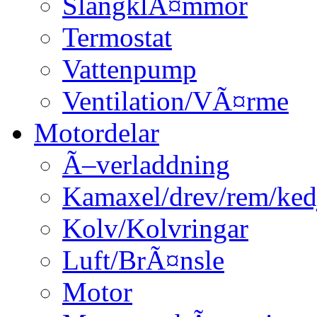
SlangklÃ¤mmor
Termostat
Vattenpump
Ventilation/VÃ¤rme
Motordelar
Ã–verladdning
Kamaxel/drev/rem/ked
Kolv/Kolvringar
Luft/BrÃ¤nsle
Motor