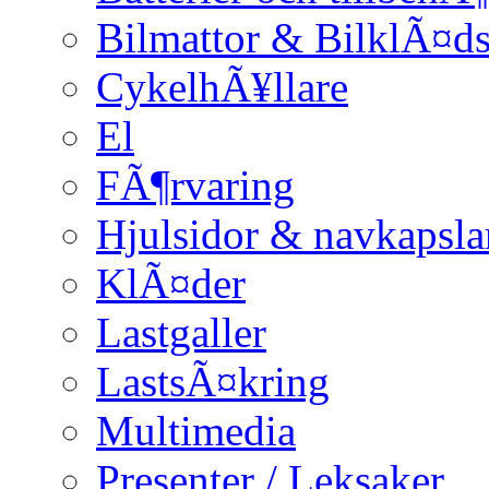
Bilmattor & BilklÃ¤ds
CykelhÃ¥llare
El
FÃ¶rvaring
Hjulsidor & navkapsla
KlÃ¤der
Lastgaller
LastsÃ¤kring
Multimedia
Presenter / Leksaker