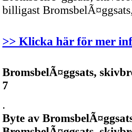
billigast BromsbelÃ¤ggsats
>> Klicka här för mer in
BromsbelÃ¤ggsats, skivbro
7
.
Byte av BromsbelÃ¤ggsats
BromsbelÃ¤ggsats, skivbr