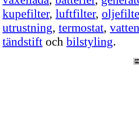
kupefilter
,
luftfilter
,
oljefilte
utrustning
,
termostat
,
vatte
tändstift
och
bilstyling
.