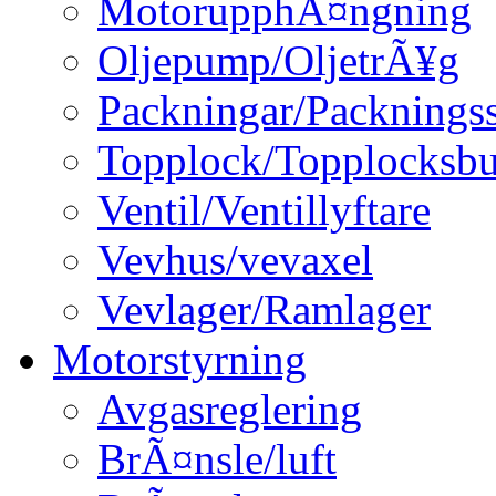
MotorupphÃ¤ngning
Oljepump/OljetrÃ¥g
Packningar/Packningss
Topplock/Topplocksbu
Ventil/Ventillyftare
Vevhus/vevaxel
Vevlager/Ramlager
Motorstyrning
Avgasreglering
BrÃ¤nsle/luft