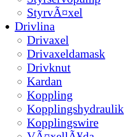
StyrvÃ¤xel
Drivlina
Drivaxel
Drivaxeldamask
Drivknut
Kardan
Koppling
Kopplingshydraulik
Kopplingswire
VÃ¤xellÃ¥da