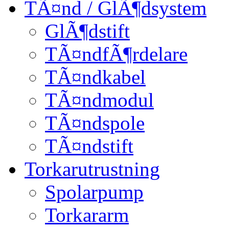
TÃ¤nd / GlÃ¶dsystem
GlÃ¶dstift
TÃ¤ndfÃ¶rdelare
TÃ¤ndkabel
TÃ¤ndmodul
TÃ¤ndspole
TÃ¤ndstift
Torkarutrustning
Spolarpump
Torkararm