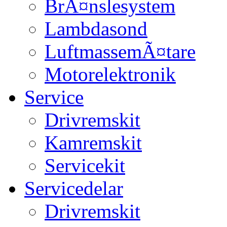
BrÃ¤nslesystem
Lambdasond
LuftmassemÃ¤tare
Motorelektronik
Service
Drivremskit
Kamremskit
Servicekit
Servicedelar
Drivremskit