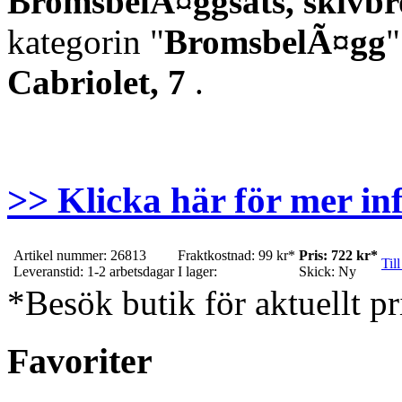
BromsbelÃ¤ggsats, skivb
kategorin "
BromsbelÃ¤gg
"
Cabriolet, 7
.
>> Klicka här för mer in
Artikel nummer: 26813
Fraktkostnad: 99 kr*
Pris: 722 kr*
Till
Leveranstid: 1-2 arbetsdagar
I lager:
Skick: Ny
*Besök butik för aktuellt pr
Favoriter