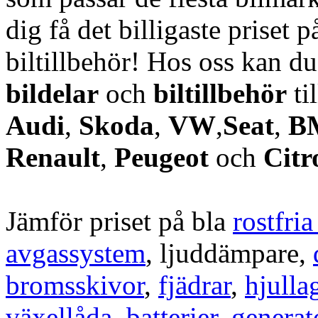
dig få det billigaste priset p
biltillbehör! Hos oss kan d
bildelar
och
biltillbehör
ti
Audi
,
Skoda
,
VW
,
Seat
,
B
Renault
,
Peugeot
och
Citr
Jämför priset på bla
rostfri
avgassystem
, ljuddämpare,
bromsskivor
,
fjädrar
,
hjulla
växellåda
,
batterier
,
generat