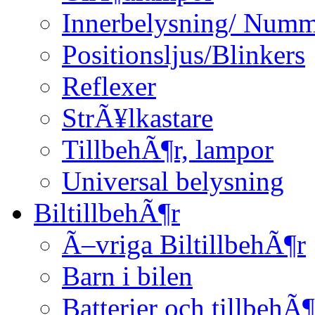
Innerbelysning/ Numm
Positionsljus/Blinkers
Reflexer
StrÃ¥lkastare
TillbehÃ¶r, lampor
Universal belysning
BiltillbehÃ¶r
Ã–vriga BiltillbehÃ¶r
Barn i bilen
Batterier och tillbehÃ¶