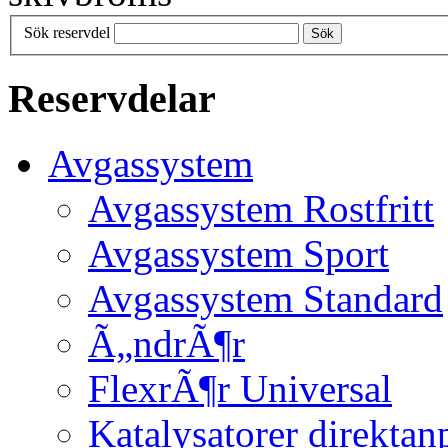
Sök reservdel
Sök
Reservdelar
Avgassystem
Avgassystem Rostfritt
Avgassystem Sport
Avgassystem Standard
Ã„ndrÃ¶r
FlexrÃ¶r Universal
Katalysatorer direktan