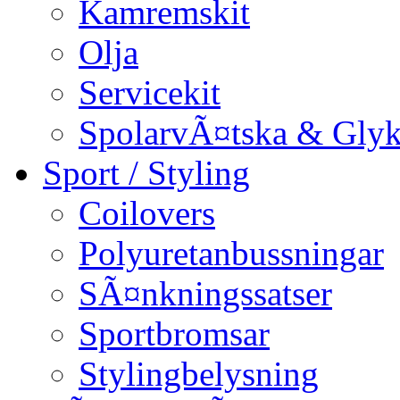
Kamremskit
Olja
Servicekit
SpolarvÃ¤tska & Glyk
Sport / Styling
Coilovers
Polyuretanbussningar
SÃ¤nkningssatser
Sportbromsar
Stylingbelysning