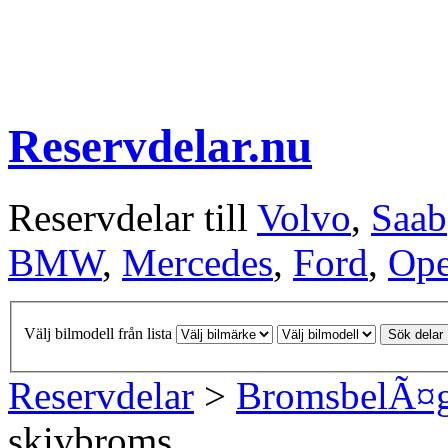
Reservdelar.nu
Reservdelar till
Volvo
,
Saab
BMW
,
Mercedes
,
Ford
,
Ope
Välj bilmodell från lista
Sök delar
Reservdelar
>
BromsbelÃ¤
skivbroms