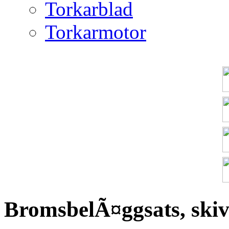
Torkarblad
Torkarmotor
BromsbelÃ¤ggsats, ski