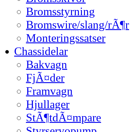
Bromsstyrning
Bromswire/slang/rÃ¶r
Monteringssatser
Chassidelar
Bakvagn
FjÃ¤der
Framvagn
Hjullager
StÃ¶tdÃ¤mpare
Styrservopump