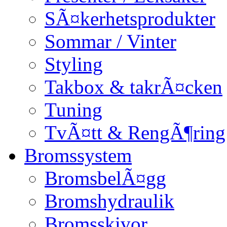
SÃ¤kerhetsprodukter
Sommar / Vinter
Styling
Takbox & takrÃ¤cken
Tuning
TvÃ¤tt & RengÃ¶ring
Bromssystem
BromsbelÃ¤gg
Bromshydraulik
Bromsskivor