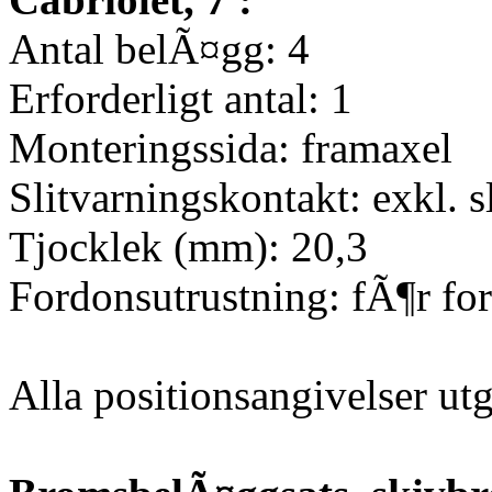
Antal belÃ¤gg: 4
Erforderligt antal: 1
Monteringssida: framaxel
Slitvarningskontakt: exkl. s
Tjocklek (mm): 20,3
Fordonsutrustning: fÃ¶r f
Alla positionsangivelser u