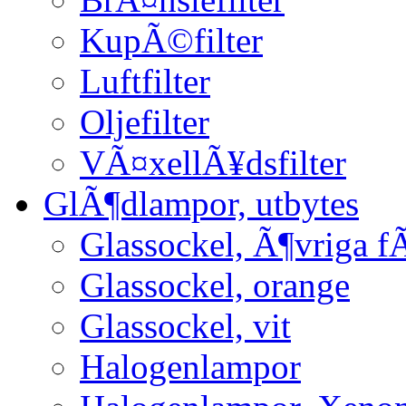
KupÃ©filter
Luftfilter
Oljefilter
VÃ¤xellÃ¥dsfilter
GlÃ¶dlampor, utbytes
Glassockel, Ã¶vriga f
Glassockel, orange
Glassockel, vit
Halogenlampor