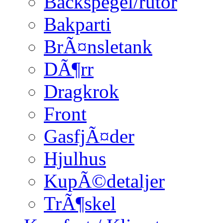
Backspegel/rutor
Bakparti
BrÃ¤nsletank
DÃ¶rr
Dragkrok
Front
GasfjÃ¤der
Hjulhus
KupÃ©detaljer
TrÃ¶skel