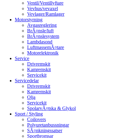
Ventil/Ventillyftare
Vevhus/vevaxel
Vevlager/Ramlager
Motorstyrning
Avgasreglering
BrÃ¤nsle/luft
BrÃ¤nslesystem
Lambdasond
LuftmassemÃ¤tare
Motorelektronik
Service
Drivremskit
Kamremskit
Servicekit
Servicedelar
Drivremskit
Kamremskit
Olja
Servicekit
SpolarvÃ¤tska & Glykol
Sport / Styling
Coilovers
Polyuretanbussningar
SÃ¤nkningssatser
Sportbromsar