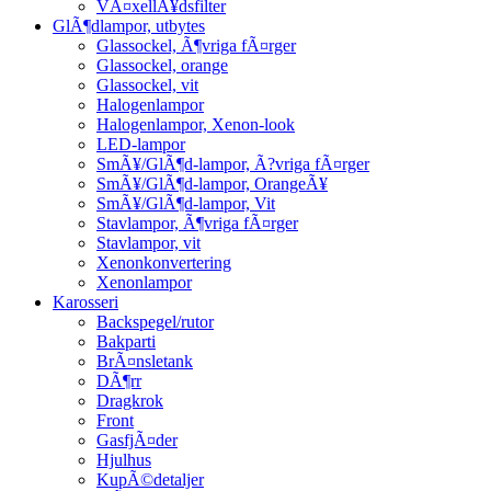
VÃ¤xellÃ¥dsfilter
GlÃ¶dlampor, utbytes
Glassockel, Ã¶vriga fÃ¤rger
Glassockel, orange
Glassockel, vit
Halogenlampor
Halogenlampor, Xenon-look
LED-lampor
SmÃ¥/GlÃ¶d-lampor, Ã?vriga fÃ¤rger
SmÃ¥/GlÃ¶d-lampor, OrangeÃ¥
SmÃ¥/GlÃ¶d-lampor, Vit
Stavlampor, Ã¶vriga fÃ¤rger
Stavlampor, vit
Xenonkonvertering
Xenonlampor
Karosseri
Backspegel/rutor
Bakparti
BrÃ¤nsletank
DÃ¶rr
Dragkrok
Front
GasfjÃ¤der
Hjulhus
KupÃ©detaljer