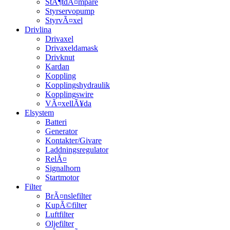
StÃ¶tdÃ¤mpare
Styrservopump
StyrvÃ¤xel
Drivlina
Drivaxel
Drivaxeldamask
Drivknut
Kardan
Koppling
Kopplingshydraulik
Kopplingswire
VÃ¤xellÃ¥da
Elsystem
Batteri
Generator
Kontakter/Givare
Laddningsregulator
RelÃ¤
Signalhorn
Startmotor
Filter
BrÃ¤nslefilter
KupÃ©filter
Luftfilter
Oljefilter