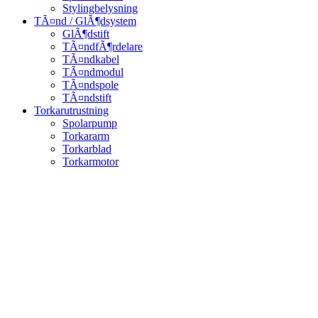
Stylingbelysning
TÃ¤nd / GlÃ¶dsystem
GlÃ¶dstift
TÃ¤ndfÃ¶rdelare
TÃ¤ndkabel
TÃ¤ndmodul
TÃ¤ndspole
TÃ¤ndstift
Torkarutrustning
Spolarpump
Torkararm
Torkarblad
Torkarmotor