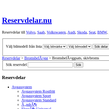
Reservdelar.nu
Reservdelar till
Volvo
,
Saab
,
Volkswagen
,
Audi
,
Skoda
,
Seat
,
BMW
,
Välj bilmodell från lista
Sök delar
Reservdelar
>
BromsbelÃ¤gg
> BromsbelÃ¤ggsats, skivbroms
Sök reservdel
Sök
Reservdelar
Avgassystem
Avgassystem Rostfritt
Avgassystem Sport
Avgassystem Standard
Ã„ndrÃ¶r
FlexrÃ¶r Universal