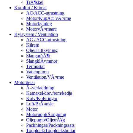
TrÃ¶skel
Komfort / Klimat
AC/ACC-utrustning
Motor/KupÃ© vÃ¤rme
Motorkylning
MotorvÃ¤rmare
Kylsystem / Ventilation
AC / ACC-utrustning
Kilrem
Olje/Luftkylning
Slangar/rÃ¶r
SlangklÃ¤mmor
Termostat
Vattenpump
Ventilation/VÃ¤rme
Motordelar
Ã–verladdning
Kamaxel/drev/rem/kedja
Kolv/Kolvringar
Luft/BrÃ¤nsle
Motor
MotorupphÃ¤ngning
Oljepump/OljetrÃ¥g
Packningar/Packningssats
Topplock/Topplocksbultar