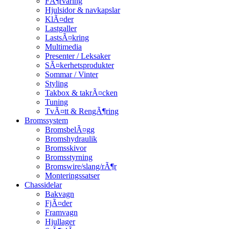
FÃ¶rvaring
Hjulsidor & navkapslar
KlÃ¤der
Lastgaller
LastsÃ¤kring
Multimedia
Presenter / Leksaker
SÃ¤kerhetsprodukter
Sommar / Vinter
Styling
Takbox & takrÃ¤cken
Tuning
TvÃ¤tt & RengÃ¶ring
Bromssystem
BromsbelÃ¤gg
Bromshydraulik
Bromsskivor
Bromsstyrning
Bromswire/slang/rÃ¶r
Monteringssatser
Chassidelar
Bakvagn
FjÃ¤der
Framvagn
Hjullager