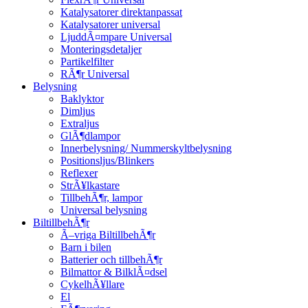
Katalysatorer direktanpassat
Katalysatorer universal
LjuddÃ¤mpare Universal
Monteringsdetaljer
Partikelfilter
RÃ¶r Universal
Belysning
Baklyktor
Dimljus
Extraljus
GlÃ¶dlampor
Innerbelysning/ Nummerskyltbelysning
Positionsljus/Blinkers
Reflexer
StrÃ¥lkastare
TillbehÃ¶r, lampor
Universal belysning
BiltillbehÃ¶r
Ã–vriga BiltillbehÃ¶r
Barn i bilen
Batterier och tillbehÃ¶r
Bilmattor & BilklÃ¤dsel
CykelhÃ¥llare
El