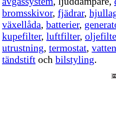
avgassystem
, ljuddämpare,
bromsskivor
,
fjädrar
,
hjulla
växellåda
,
batterier
,
generat
kupefilter
,
luftfilter
,
oljefilte
utrustning
,
termostat
,
vatte
tändstift
och
bilstyling
.