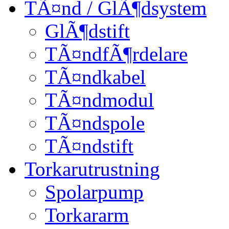
TÃ¤nd / GlÃ¶dsystem
GlÃ¶dstift
TÃ¤ndfÃ¶rdelare
TÃ¤ndkabel
TÃ¤ndmodul
TÃ¤ndspole
TÃ¤ndstift
Torkarutrustning
Spolarpump
Torkararm