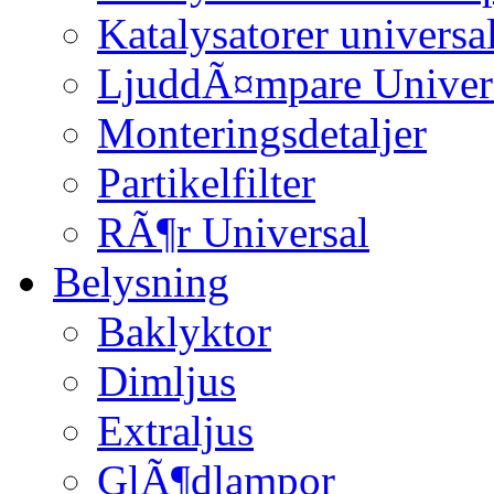
Katalysatorer universa
LjuddÃ¤mpare Univer
Monteringsdetaljer
Partikelfilter
RÃ¶r Universal
Belysning
Baklyktor
Dimljus
Extraljus
GlÃ¶dlampor