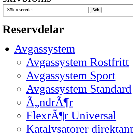
Sök reservdel
Sök
Reservdelar
Avgassystem
Avgassystem Rostfritt
Avgassystem Sport
Avgassystem Standard
Ã„ndrÃ¶r
FlexrÃ¶r Universal
Katalysatorer direktan