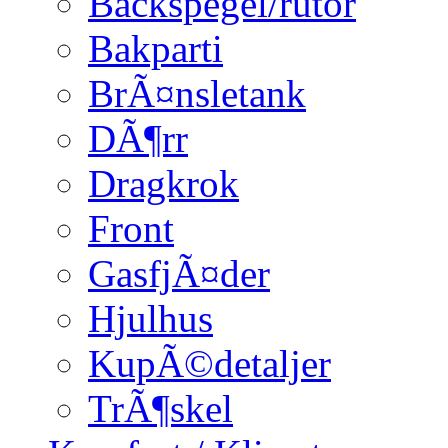
Backspegel/rutor
Bakparti
BrÃ¤nsletank
DÃ¶rr
Dragkrok
Front
GasfjÃ¤der
Hjulhus
KupÃ©detaljer
TrÃ¶skel