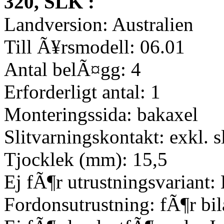
320, SLK :
Landversion: Australien
Till Ã¥rsmodell: 06.01
Antal belÃ¤gg: 4
Erforderligt antal: 1
Monteringssida: bakaxel
Slitvarningskontakt: exkl. s
Tjocklek (mm): 15,5
Ej fÃ¶r utrustningsvariant:
Fordonsutrustning: fÃ¶r bil