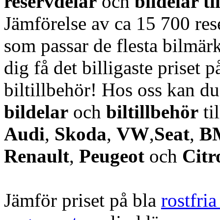
reservdelar
och
bildelar ti
Jämförelse av ca 15 700 rese
som passar de flesta bilmärk
dig få det billigaste priset p
biltillbehör! Hos oss kan d
bildelar
och
biltillbehör
ti
Audi
,
Skoda
,
VW
,
Seat
,
B
Renault
,
Peugeot
och
Citr
Jämför priset på bla
rostfri