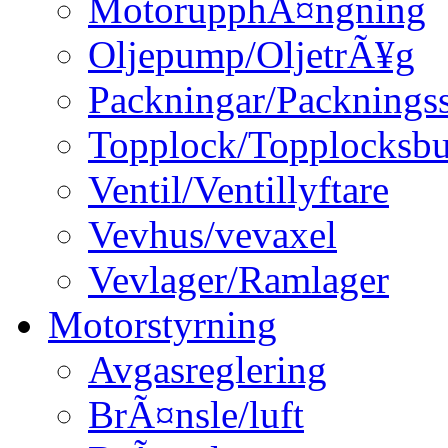
MotorupphÃ¤ngning
Oljepump/OljetrÃ¥g
Packningar/Packningss
Topplock/Topplocksbu
Ventil/Ventillyftare
Vevhus/vevaxel
Vevlager/Ramlager
Motorstyrning
Avgasreglering
BrÃ¤nsle/luft