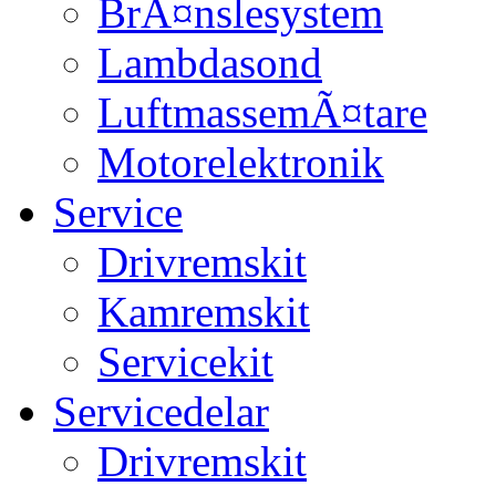
BrÃ¤nslesystem
Lambdasond
LuftmassemÃ¤tare
Motorelektronik
Service
Drivremskit
Kamremskit
Servicekit
Servicedelar
Drivremskit