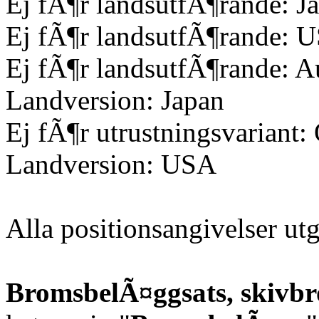
Ej fÃ¶r landsutfÃ¶rande: J
Ej fÃ¶r landsutfÃ¶rande: 
Ej fÃ¶r landsutfÃ¶rande: Au
Landversion: Japan
Ej fÃ¶r utrustningsvariant:
Landversion: USA
Alla positionsangivelser u
BromsbelÃ¤ggsats, skivb