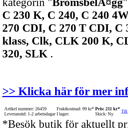
kategorin "
BromsbelÃ¤gg
"
C 230 K, C 240, C 240 4
270 CDI, C 270 T CDI, C 
klass, Clk, CLK 200 K, 
320, SLK
.
>> Klicka här för mer in
Artikel nummer: 26459
Fraktkostnad: 99 kr*
Pris: 211 kr*
Till
Leveranstid: 1-2 arbetsdagar
I lager:
Skick: Ny
*Besök butik för aktuellt pr