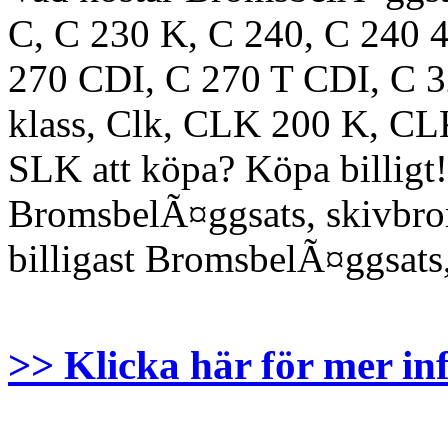
C, C 230 K, C 240, C 240
270 CDI, C 270 T CDI, C 3
klass, Clk, CLK 200 K, C
SLK att köpa? Köpa billigt! 
BromsbelÃ¤ggsats, skivbroms
billigast BromsbelÃ¤ggsats
>> Klicka här för mer in