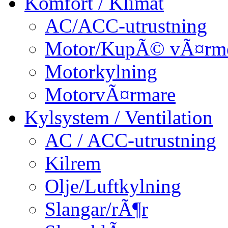
Komfort / Klimat
AC/ACC-utrustning
Motor/KupÃ© vÃ¤rm
Motorkylning
MotorvÃ¤rmare
Kylsystem / Ventilation
AC / ACC-utrustning
Kilrem
Olje/Luftkylning
Slangar/rÃ¶r