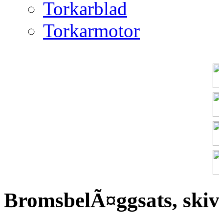
Torkarblad
Torkarmotor
BromsbelÃ¤ggsats, ski