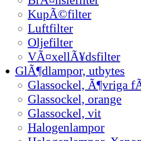
KupÃ©filter
Luftfilter
Oljefilter
VÃ¤xellÃ¥dsfilter
GlÃ¶dlampor, utbytes
Glassockel, Ã¶vriga f
Glassockel, orange
Glassockel, vit
Halogenlampor