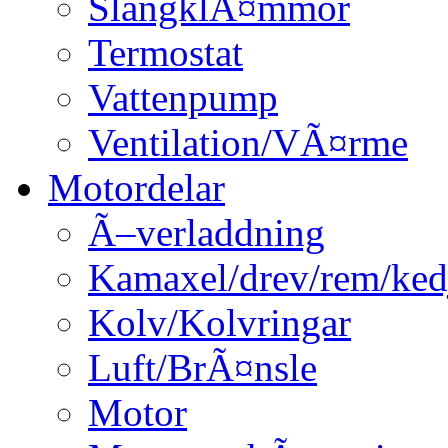
SlangklÃ¤mmor
Termostat
Vattenpump
Ventilation/VÃ¤rme
Motordelar
Ã–verladdning
Kamaxel/drev/rem/ked
Kolv/Kolvringar
Luft/BrÃ¤nsle
Motor