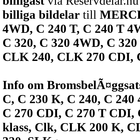
billigast
via Reservdelar.n
billiga bildelar
till
MERCED
4WD, C 240 T, C 240 T 4
C 320, C 320 4WD, C 320 
CLK 240, CLK 270 CDI,
Info om BromsbelÃ¤ggsat
C, C 230 K, C 240, C 240
C 270 CDI, C 270 T CDI, 
klass, Clk, CLK 200 K, 