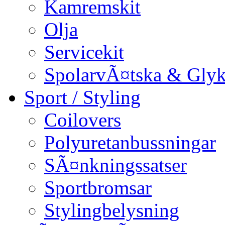
Kamremskit
Olja
Servicekit
SpolarvÃ¤tska & Glyk
Sport / Styling
Coilovers
Polyuretanbussningar
SÃ¤nkningssatser
Sportbromsar
Stylingbelysning