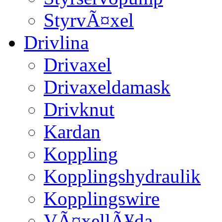
StyrvÃ¤xel
Drivlina
Drivaxel
Drivaxeldamask
Drivknut
Kardan
Koppling
Kopplingshydraulik
Kopplingswire
VÃ¤xellÃ¥da