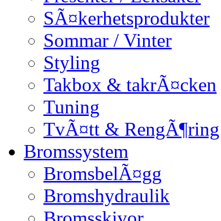
SÃ¤kerhetsprodukter
Sommar / Vinter
Styling
Takbox & takrÃ¤cken
Tuning
TvÃ¤tt & RengÃ¶ring
Bromssystem
BromsbelÃ¤gg
Bromshydraulik
Bromsskivor