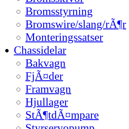
Bromsstyrning
Bromswire/slang/rÃ¶r
Monteringssatser
Chassidelar
Bakvagn
FjÃ¤der
Framvagn
Hjullager
StÃ¶tdÃ¤mpare
Styrservopump