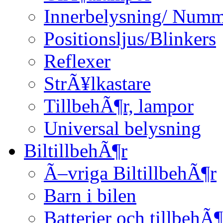
Innerbelysning/ Numm
Positionsljus/Blinkers
Reflexer
StrÃ¥lkastare
TillbehÃ¶r, lampor
Universal belysning
BiltillbehÃ¶r
Ã–vriga BiltillbehÃ¶r
Barn i bilen
Batterier och tillbehÃ¶