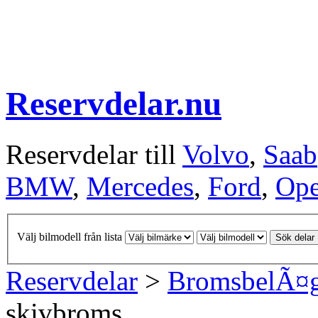
Reservdelar.nu
Reservdelar till
Volvo
,
Saab
BMW
,
Mercedes
,
Ford
,
Ope
Välj bilmodell från lista
Sök delar
Reservdelar
>
BromsbelÃ¤
skivbroms