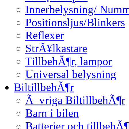
Innerbelysning/ Numm
Positionsljus/Blinkers
Reflexer
StrÃ¥lkastare
TillbehÃ¶r, lampor
Universal belysning
BiltillbehÃ¶r
Ã–vriga BiltillbehÃ¶r
Barn i bilen
Batterier och tillbehÃ¶