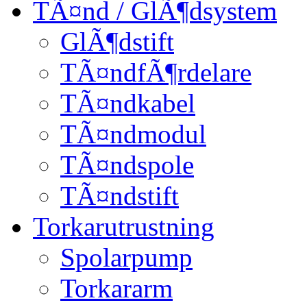
TÃ¤nd / GlÃ¶dsystem
GlÃ¶dstift
TÃ¤ndfÃ¶rdelare
TÃ¤ndkabel
TÃ¤ndmodul
TÃ¤ndspole
TÃ¤ndstift
Torkarutrustning
Spolarpump
Torkararm