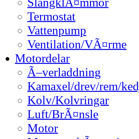
SlangklÃ¤mmor
Termostat
Vattenpump
Ventilation/VÃ¤rme
Motordelar
Ã–verladdning
Kamaxel/drev/rem/ked
Kolv/Kolvringar
Luft/BrÃ¤nsle
Motor