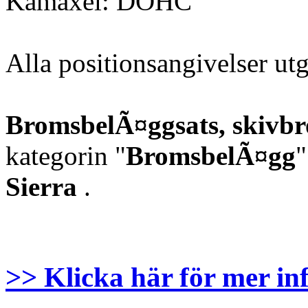
Kamaxel: DOHC
Alla positionsangivelser u
BromsbelÃ¤ggsats, skivb
kategorin "
BromsbelÃ¤gg
"
Sierra
.
>> Klicka här för mer in