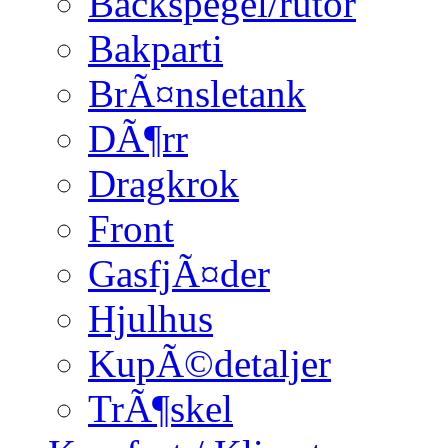
Backspegel/rutor
Bakparti
BrÃ¤nsletank
DÃ¶rr
Dragkrok
Front
GasfjÃ¤der
Hjulhus
KupÃ©detaljer
TrÃ¶skel