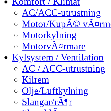
Komfort / Klimat
AC/ACC-utrustning
Motor/KupÃ© vÃ¤rm
Motorkylning
MotorvÃ¤rmare
Kylsystem / Ventilation
AC / ACC-utrustning
Kilrem
Olje/Luftkylning
Slangar/rÃ¶r