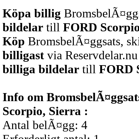
Köpa billig
BromsbelÃ¤ggsa
bildelar
till
FORD Scorpio
Köp
BromsbelÃ¤ggsats, sk
billigast
via Reservdelar.n
billiga bildelar
till
FORD S
Info om BromsbelÃ¤ggsats
Scorpio, Sierra :
Antal belÃ¤gg: 4
Erforderligt antal: 1