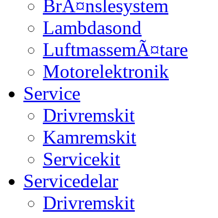
BrÃ¤nslesystem
Lambdasond
LuftmassemÃ¤tare
Motorelektronik
Service
Drivremskit
Kamremskit
Servicekit
Servicedelar
Drivremskit