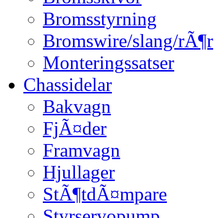
Bromsstyrning
Bromswire/slang/rÃ¶r
Monteringssatser
Chassidelar
Bakvagn
FjÃ¤der
Framvagn
Hjullager
StÃ¶tdÃ¤mpare
Styrservopump