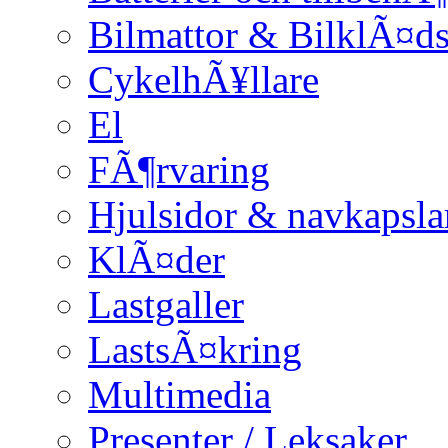
Bilmattor & BilklÃ¤ds
CykelhÃ¥llare
El
FÃ¶rvaring
Hjulsidor & navkapsla
KlÃ¤der
Lastgaller
LastsÃ¤kring
Multimedia
Presenter / Leksaker