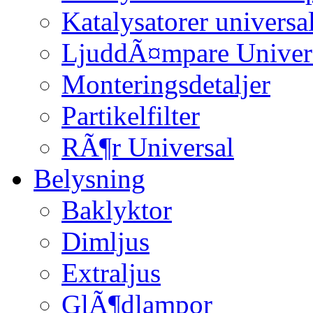
Katalysatorer universa
LjuddÃ¤mpare Univer
Monteringsdetaljer
Partikelfilter
RÃ¶r Universal
Belysning
Baklyktor
Dimljus
Extraljus
GlÃ¶dlampor