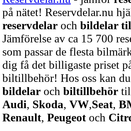
på nätet! Reservdelar.nu hjä
reservdelar
och
bildelar ti
Jämförelse av ca 15 700 rese
som passar de flesta bilmärk
dig få det billigaste priset p
biltillbehör! Hos oss kan d
bildelar
och
biltillbehör
ti
Audi
,
Skoda
,
VW
,
Seat
,
B
Renault
,
Peugeot
och
Citr