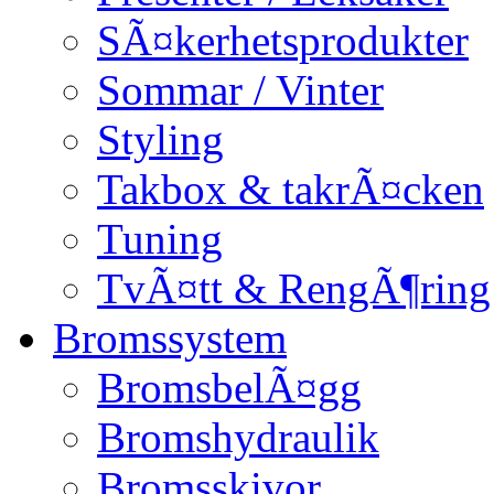
SÃ¤kerhetsprodukter
Sommar / Vinter
Styling
Takbox & takrÃ¤cken
Tuning
TvÃ¤tt & RengÃ¶ring
Bromssystem
BromsbelÃ¤gg
Bromshydraulik
Bromsskivor