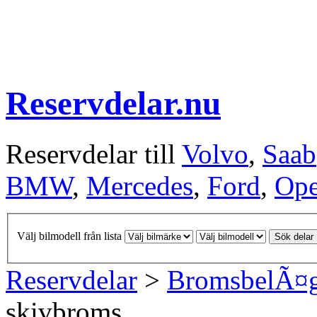
Reservdelar.nu
Reservdelar till
Volvo
,
Saab
BMW
,
Mercedes
,
Ford
,
Ope
Välj bilmodell från lista
Sök delar
Reservdelar
>
BromsbelÃ¤
skivbroms