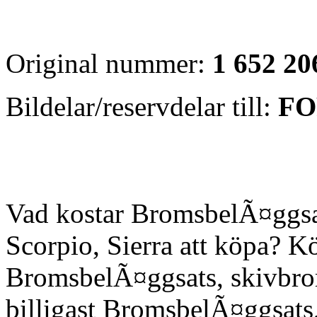
Original nummer:
1 652 2
Bildelar/reservdelar till:
FO
Vad kostar BromsbelÃ¤ggsa
Scorpio, Sierra att köpa? Köp
BromsbelÃ¤ggsats, skivbroms
billigast BromsbelÃ¤ggsats