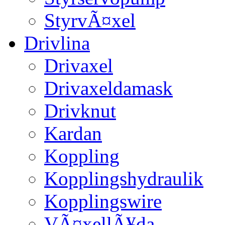
StyrvÃ¤xel
Drivlina
Drivaxel
Drivaxeldamask
Drivknut
Kardan
Koppling
Kopplingshydraulik
Kopplingswire
VÃ¤xellÃ¥da