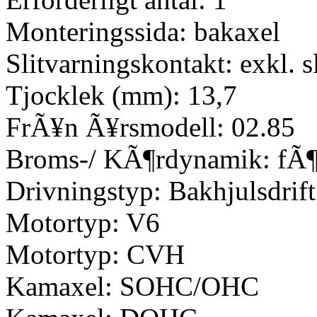
Monteringssida: bakaxel
Slitvarningskontakt: exkl. s
Tjocklek (mm): 13,7
FrÃ¥n Ã¥rsmodell: 02.85
Broms-/ KÃ¶rdynamik: fÃ¶
Drivningstyp: Bakhjulsdrift
Motortyp: V6
Motortyp: CVH
Kamaxel: SOHC/OHC