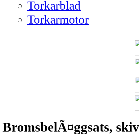
Torkarblad
Torkarmotor
BromsbelÃ¤ggsats, ski