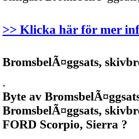
>> Klicka här för mer in
BromsbelÃ¤ggsats, skivbr
.
Byte av BromsbelÃ¤ggsats
BromsbelÃ¤ggsats, skivbr
FORD Scorpio, Sierra ?