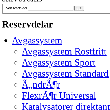
Sök reservdel
Sök
Reservdelar
Avgassystem
Avgassystem Rostfritt
Avgassystem Sport
Avgassystem Standard
Ã„ndrÃ¶r
FlexrÃ¶r Universal
Katalysatorer direktan