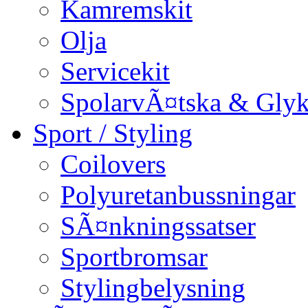
Kamremskit
Olja
Servicekit
SpolarvÃ¤tska & Glyk
Sport / Styling
Coilovers
Polyuretanbussningar
SÃ¤nkningssatser
Sportbromsar
Stylingbelysning