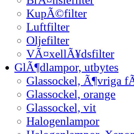
KupÃ©filter
Luftfilter
Oljefilter
VÃ¤xellÃ¥dsfilter
GlÃ¶dlampor, utbytes
Glassockel, Ã¶vriga f
Glassockel, orange
Glassockel, vit
Halogenlampor