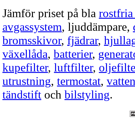
Jämför priset på bla
rostfri
avgassystem
, ljuddämpare,
bromsskivor
,
fjädrar
,
hjulla
växellåda
,
batterier
,
generat
kupefilter
,
luftfilter
,
oljefilte
utrustning
,
termostat
,
vatte
tändstift
och
bilstyling
.