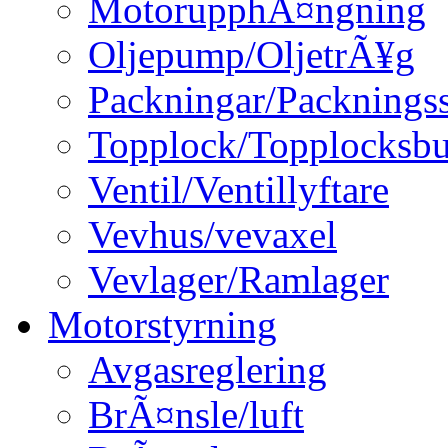
MotorupphÃ¤ngning
Oljepump/OljetrÃ¥g
Packningar/Packningss
Topplock/Topplocksbu
Ventil/Ventillyftare
Vevhus/vevaxel
Vevlager/Ramlager
Motorstyrning
Avgasreglering
BrÃ¤nsle/luft