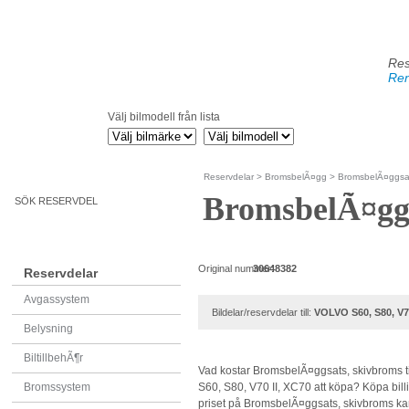
Res
Ren
Välj bilmodell från lista
Reservdelar
>
BromsbelÃ¤gg
> BromsbelÃ¤ggsat
BromsbelÃ¤ggs
SÖK RESERVDEL
Original nummer:
30648382
Reservdelar
Avgassystem
Bildelar/reservdelar till:
VOLVO S60, S80, V70
Belysning
BiltillbehÃ¶r
Vad kostar BromsbelÃ¤ggsats, skivbroms t
Bromssystem
S60, S80, V70 II, XC70 att köpa? Köpa billig
priset på BromsbelÃ¤ggsats, skivbroms kan