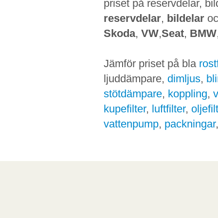
priset på reservdelar, bi
reservdelar
,
bildelar
o
Skoda
,
VW
,
Seat
,
BMW
Jämför priset på bla
ros
ljuddämpare,
dimljus
,
bl
stötdämpare
,
koppling
,
kupefilter
,
luftfilter
,
oljefil
vattenpump
,
packningar