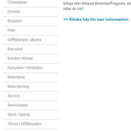
Chassidelar
billiga eller billigast BromsbelÃ¤ggsats, s
hittar du
här
!
Drivlina
>> Klicka här för mer information
Elsystem
Filter
GlÃ¶dlampor, utbytes
Karosseri
Komfort / Klimat
Kylsystem / Ventilation
Motordelar
Motorstyrning
Service
Servicedelar
Sport / Styling
TÃ¤nd / GlÃ¶dsystem