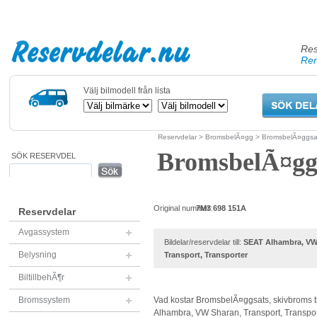
Res
Ren
Välj bilmodell från lista
Reservdelar
>
BromsbelÃ¤gg
> BromsbelÃ¤ggsat
BromsbelÃ¤ggs
SÖK RESERVDEL
Original nummer:
7M3 698 151A
Reservdelar
Avgassystem
Bildelar/reservdelar till:
SEAT Alhambra, VW
Belysning
Transport, Transporter
BiltillbehÃ¶r
Bromssystem
Vad kostar BromsbelÃ¤ggsats, skivbroms t
Alhambra, VW Sharan, Transport, Transport