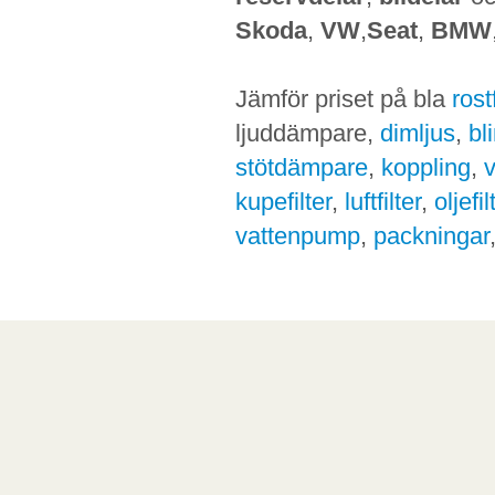
Skoda
,
VW
,
Seat
,
BMW
Jämför priset på bla
ros
ljuddämpare,
dimljus
,
bl
stötdämpare
,
koppling
,
kupefilter
,
luftfilter
,
oljefil
vattenpump
,
packningar