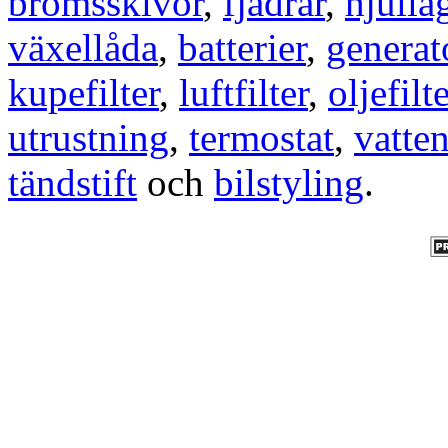
bromsskivor
,
fjädrar
,
hjulla
växellåda
,
batterier
,
generat
kupefilter
,
luftfilter
,
oljefilte
utrustning
,
termostat
,
vatte
tändstift
och
bilstyling
.