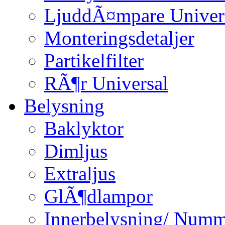
LjuddÃ¤mpare Univer
Monteringsdetaljer
Partikelfilter
RÃ¶r Universal
Belysning
Baklyktor
Dimljus
Extraljus
GlÃ¶dlampor
Innerbelysning/ Numm