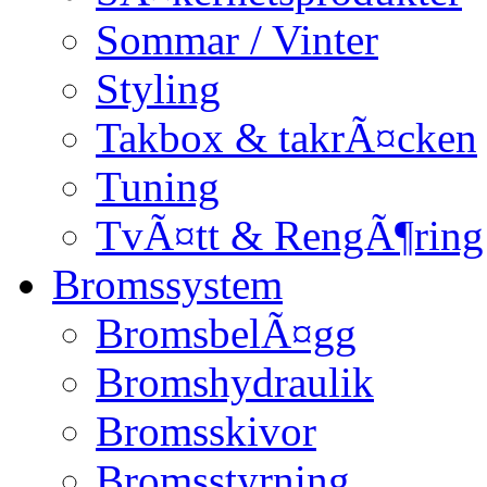
Sommar / Vinter
Styling
Takbox & takrÃ¤cken
Tuning
TvÃ¤tt & RengÃ¶ring
Bromssystem
BromsbelÃ¤gg
Bromshydraulik
Bromsskivor
Bromsstyrning