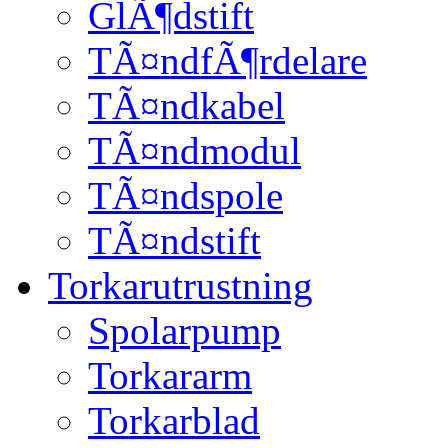
GlÃ¶dstift
TÃ¤ndfÃ¶rdelare
TÃ¤ndkabel
TÃ¤ndmodul
TÃ¤ndspole
TÃ¤ndstift
Torkarutrustning
Spolarpump
Torkararm
Torkarblad