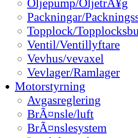
Oljepump/OljetrÃ¥g
Packningar/Packningss
Topplock/Topplocksbu
Ventil/Ventillyftare
Vevhus/vevaxel
Vevlager/Ramlager
Motorstyrning
Avgasreglering
BrÃ¤nsle/luft
BrÃ¤nslesystem