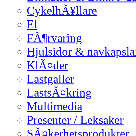
CykelhÃ¥llare
El
FÃ¶rvaring
Hjulsidor & navkapsla
KlÃ¤der
Lastgaller
LastsÃ¤kring
Multimedia
Presenter / Leksaker
SÃ¤kerhetsprodukter