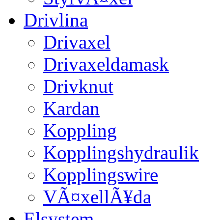
Drivlina
Drivaxel
Drivaxeldamask
Drivknut
Kardan
Koppling
Kopplingshydraulik
Kopplingswire
VÃ¤xellÃ¥da
Elsystem