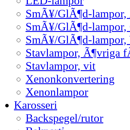
LED-lampor
SmÃ¥/GlÃ¶d-lampor, 
SmÃ¥/GlÃ¶d-lampor,
SmÃ¥/GlÃ¶d-lampor, 
Stavlampor, Ã¶vriga f
Stavlampor, vit
Xenonkonvertering
Xenonlampor
Karosseri
Backspegel/rutor