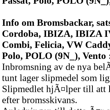
Passat, Polo, POLO (9N_)
Info om Bromsbackar, sats
Cordoba, IBIZA, IBIZA 
Combi, Felicia, VW Caddy,
Polo, POLO (9N_), Vento 
Inbromsning av de nya bel
tunt lager slipmedel som l
Slipmedlet hjÃ¤lper till a
efter bromsskivans.