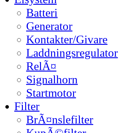
Batteri
Generator
Kontakter/Givare
Laddningsregulator
RelÃ¤
Signalhorn
Startmotor
Filter
BrÃ¤nslefilter
KupÃ©filter