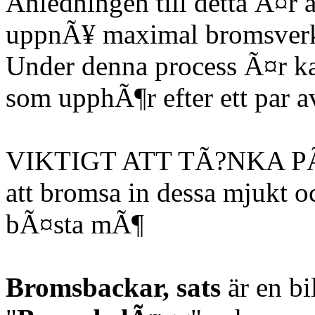
Anledningen till detta Ã¤r 
uppnÃ¥ maximal bromsverk
Under denna process Ã¤r kan
som upphÃ¶r efter ett par a
VIKTIGT ATT TÃ?NKA PÃ?
att bromsa in dessa mjukt o
bÃ¤sta mÃ¶
Bromsbackar, sats
är en bi