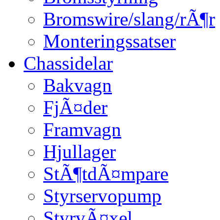
Bromswire/slang/rÃ¶r
Monteringssatser
Chassidelar
Bakvagn
FjÃ¤der
Framvagn
Hjullager
StÃ¶tdÃ¤mpare
Styrservopump
StyrvÃ¤xel