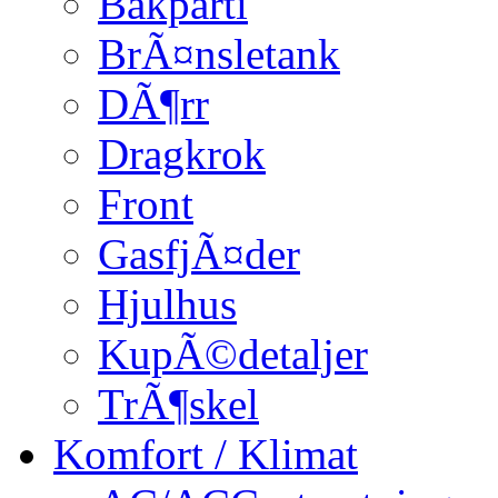
Bakparti
BrÃ¤nsletank
DÃ¶rr
Dragkrok
Front
GasfjÃ¤der
Hjulhus
KupÃ©detaljer
TrÃ¶skel
Komfort / Klimat