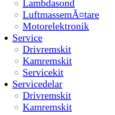
Lambdasond
LuftmassemÃ¤tare
Motorelektronik
Service
Drivremskit
Kamremskit
Servicekit
Servicedelar
Drivremskit
Kamremskit