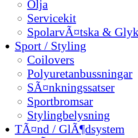
Olja
Servicekit
SpolarvÃ¤tska & Glyk
Sport / Styling
Coilovers
Polyuretanbussningar
SÃ¤nkningssatser
Sportbromsar
Stylingbelysning
TÃ¤nd / GlÃ¶dsystem