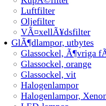
Luftfilter
Oljefilter
VÃ¤xellÃ¥dsfilter
GlÃ¶dlampor, utbytes
Glassockel, Ã¶vriga f
Glassockel, orange
Glassockel, vit
Halogenlampor
Halogenlampor, Xeno