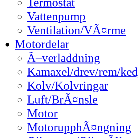
Termostat
Vattenpump
Ventilation/VÃ¤rme
Motordelar
Ã–verladdning
Kamaxel/drev/rem/ked
Kolv/Kolvringar
Luft/BrÃ¤nsle
Motor
MotorupphÃ¤ngning