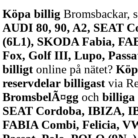
Köpa billig
Bromsbackar, sa
AUDI 80, 90, A2, SEAT C
(6L1), SKODA Fabia, FAB
Fox, Golf III, Lupo, Pass
billigt
online på nätet?
Köp
reservdelar
billigast
via Re
BromsbelÃ¤gg
och
billiga
SEAT Cordoba, IBIZA, I
FABIA Combi, Felicia, VW