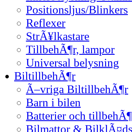
Positionsljus/Blinkers
Reflexer
StrÃ¥lkastare
TillbehÃ¶r, lampor
Universal belysning
BiltillbehÃ¶r
Ã–vriga BiltillbehÃ¶r
Barn i bilen
Batterier och tillbehÃ¶
Bilmattor & BilklÃ¤ds