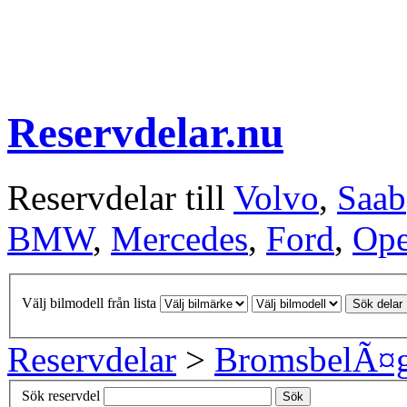
Reservdelar.nu
Reservdelar till
Volvo
,
Saab
BMW
,
Mercedes
,
Ford
,
Ope
Välj bilmodell från lista
Sök delar
Reservdelar
>
BromsbelÃ¤
Sök reservdel
Sök