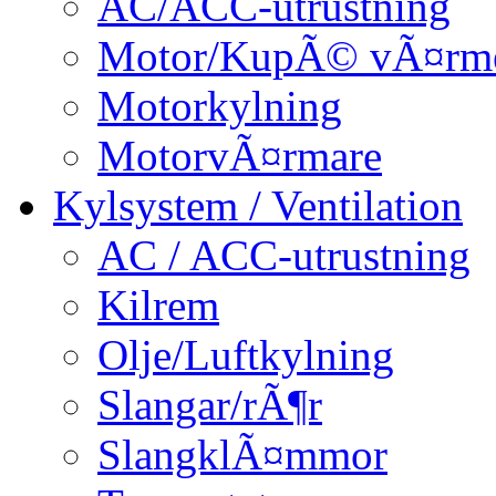
AC/ACC-utrustning
Motor/KupÃ© vÃ¤rm
Motorkylning
MotorvÃ¤rmare
Kylsystem / Ventilation
AC / ACC-utrustning
Kilrem
Olje/Luftkylning
Slangar/rÃ¶r
SlangklÃ¤mmor