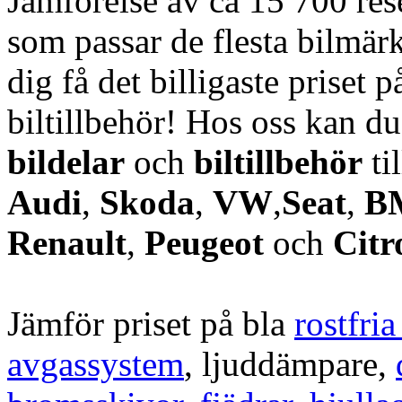
Jämförelse av ca 15 700 rese
som passar de flesta bilmärk
dig få det billigaste priset p
biltillbehör! Hos oss kan d
bildelar
och
biltillbehör
ti
Audi
,
Skoda
,
VW
,
Seat
,
B
Renault
,
Peugeot
och
Citr
Jämför priset på bla
rostfri
avgassystem
, ljuddämpare,