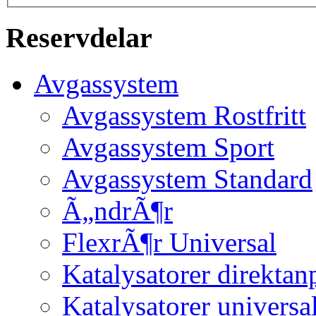
Reservdelar
Avgassystem
Avgassystem Rostfritt
Avgassystem Sport
Avgassystem Standard
Ã„ndrÃ¶r
FlexrÃ¶r Universal
Katalysatorer direktan
Katalysatorer universa