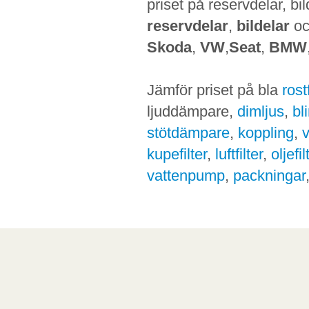
priset på reservdelar, bi
reservdelar
,
bildelar
o
Skoda
,
VW
,
Seat
,
BMW
Jämför priset på bla
ros
ljuddämpare,
dimljus
,
bl
stötdämpare
,
koppling
,
kupefilter
,
luftfilter
,
oljefil
vattenpump
,
packningar