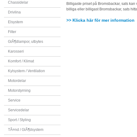
Chassidelar
Billigaste priset på Bromsbackar, sats kan v
billiga eller billigast Bromsbackar, sats hit
Drivlina
>> Klicka här för mer information
Elsystem
Filter
GlÃ¶dlampor, utbytes
Karosseri
Komfort / Klimat
Kylsystem / Ventilation
Motordelar
Motorstyrning
Service
Servicedelar
Sport / Styling
TÃ¤nd / GlÃ¶dsystem