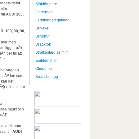
reservdelar
Stötdämpare
mför
Fjäderben
r
till
AUDI 100,
Laddningsregulator
Drivaxel
DI 100, 80, 90,
Drivknut
 sker med
Dragkrok
som ligger pÃ¥
Strålkastarglas m.m
¤lper till att
ter
Emblem m.m
Oljepump
msbelÃ¤ggen
 sÃ¥ fort som
Bromsbelägg
 kan det
¶r efter ett par
ya
essa mjukt och
 mÃ¶
eservdel inom
sar till
AUDI