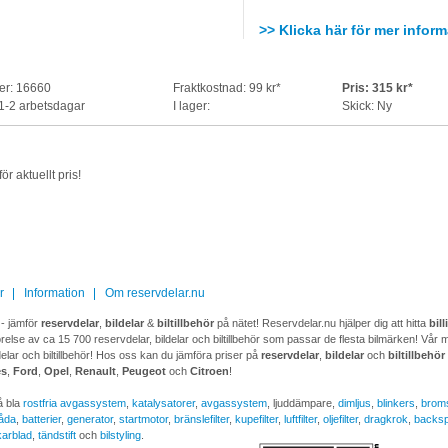
>> Klicka här för mer inform
er: 16660
Fraktkostnad: 99 kr*
Pris: 315 kr*
 1-2 arbetsdagar
I lager:
Skick: Ny
ör aktuellt pris!
r
Information
Om reservdelar.nu
- jämför
reservdelar
,
bildelar
&
biltillbehör
på nätet! Reservdelar.nu hjälper dig att hitta
bil
relse av ca 15 700 reservdelar, bildelar och biltillbehör som passar de flesta bilmärken! Vår måls
delar och biltillbehör! Hos oss kan du jämföra priser på
reservdelar
,
bildelar
och
biltillbehör
es
,
Ford
,
Opel
,
Renault
,
Peugeot
och
Citroen
!
å bla
rostfria avgassystem
,
katalysatorer
,
avgassystem
, ljuddämpare,
dimljus
,
blinkers
,
brom
låda
,
batterier
,
generator
,
startmotor
,
bränslefilter
,
kupefilter
,
luftfilter
,
oljefilter
,
dragkrok
,
backsp
karblad
,
tändstift
och
bilstyling
.