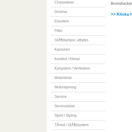
Chassidelar
Bromsbackar, 
Drivlina
>> Klicka 
Elsystem
Filter
GlÃ¶dlampor, utbytes
Karosseri
Komfort / Klimat
Kylsystem / Ventilation
Motordelar
Motorstyrning
Service
Servicedelar
Sport / Styling
TÃ¤nd / GlÃ¶dsystem