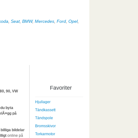
koda
,
Seat
,
BMW
,
Mercedes
,
Ford
,
Opel
,
Favoriter
 80, 90, VW
Hjullager
 du byta
Tändkassett
elÃ¤gg på
Tändspole
Bromsskivor
r
billiga bildelar
Torkarmotor
lligt
online på