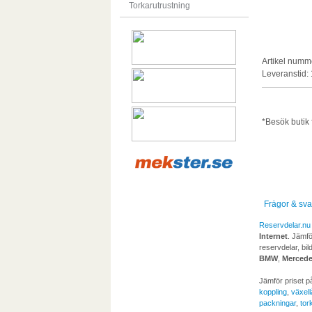
Torkarutrustning
Artikel numm
Leveranstid:
*Besök butik f
Frågor & sva
Reservdelar.nu
Internet
. Jämfö
reservdelar, bil
BMW
,
Merced
Jämför priset p
koppling
,
växel
packningar
,
tor