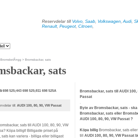
Reservdelar till
Volvo
,
Saab
,
Volkswagen
,
Audi
,
S
Renault
,
Peugeot
,
Citroen
,
>
BromsbelÃ¤gg
> Bromsbackar, sats
sbackar, sats
er:
1 698 525;443 698 525;811 698 525A
Bromsbackar, sats till AUDI 100,
Passat
.
rvdelar till:
AUDI 100, 80, 90, VW Passat
Byte av Bromsbackar, sats - ska
Bromsbackar, sats eller Bromsb
AUDI 100, 80, 90, VW Passat ?
omsbackar, sats till AUDI 100, 80, 90, VW
Köpa billig
Bromsbackar, sats elle
a? Köpa billigt! Billigaste priset på
till
AUDI 100, 80, 90, VW Passat
bi
ats kan variera - billiga eller billigast