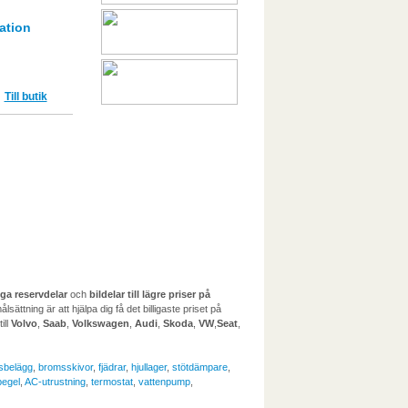
ation
Till butik
liga reservdelar
och
bildelar till lägre priser på
ättning är att hjälpa dig få det billigaste priset på
till
Volvo
,
Saab
,
Volkswagen
,
Audi
,
Skoda
,
VW
,
Seat
,
sbelägg
,
bromsskivor
,
fjädrar
,
hjullager
,
stötdämpare
,
egel
,
AC-utrustning
,
termostat
,
vattenpump
,