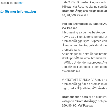
nätet?
Köp
Bromsbackar, sats och
sats hittar du
här
!
billigast
via Reservdelar.nu som jä
BromsbelÃ¤gg
och
billiga bildela
här för mer information
80, 90, VW Passat
!
Info om Bromsbackar, sats till AU
VW Passat :
Inbromsning av de nya belÃ¤ggen
hjÃ¤lp av ett tunt lager slipmedel 
bromsbelÃ¤ggets yta. Slipmedlet hjÃ
lÃ¤mpa brombelÃ¤ggets struktur ef
bromsskivans.
Anledningen till detta Ã¤r att bro
skall uppnÃ¥ maximal bromsverkan
mÃ¶jligt. Under denna process Ã¤r
uppstÃ¥ ett tjutande ljud som upphÃ
avverkade mil.
VIKTIGT ATT TÃ?NKA PÃ?, med n
bromsbelÃ¤gg Ã¤r att bromsa in d
lugnt, detta fÃ¶r att de pÃ¥ bÃ¤sta
Bromsbackar, sats
är en bildel/r
kategorin "
BromsbelÃ¤gg
" och pas
100, 80, 90, VW Passat
.