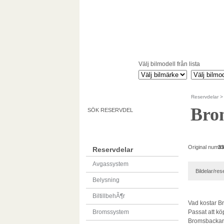
Välj bilmodell från lista
Reservdelar
Brom
SÖK RESERVDEL
Original numm
33
Reservdelar
Avgassystem
Bildelar/rese
Belysning
BiltillbehÃ¶r
Vad kostar Br
Bromssystem
Passat att köp
Bromsbackar, s