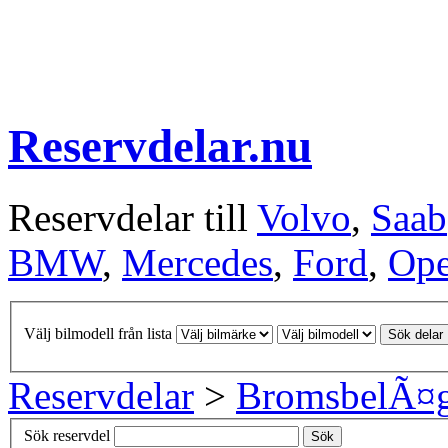
Reservdelar.nu
Reservdelar till
Volvo
,
Saab
BMW
,
Mercedes
,
Ford
,
Ope
Välj bilmodell från lista
Sök delar
Reservdelar
>
BromsbelÃ¤
Sök reservdel
Sök