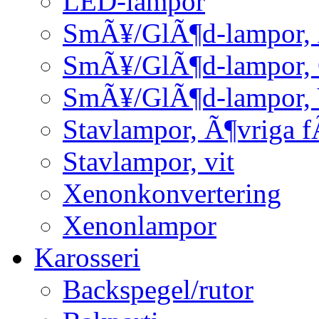
LED-lampor
SmÃ¥/GlÃ¶d-lampor, 
SmÃ¥/GlÃ¶d-lampor,
SmÃ¥/GlÃ¶d-lampor, 
Stavlampor, Ã¶vriga f
Stavlampor, vit
Xenonkonvertering
Xenonlampor
Karosseri
Backspegel/rutor