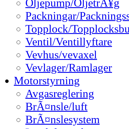
Oljepump/OljetrÃ¥g
Packningar/Packningss
Topplock/Topplocksbu
Ventil/Ventillyftare
Vevhus/vevaxel
Vevlager/Ramlager
Motorstyrning
Avgasreglering
BrÃ¤nsle/luft
BrÃ¤nslesystem