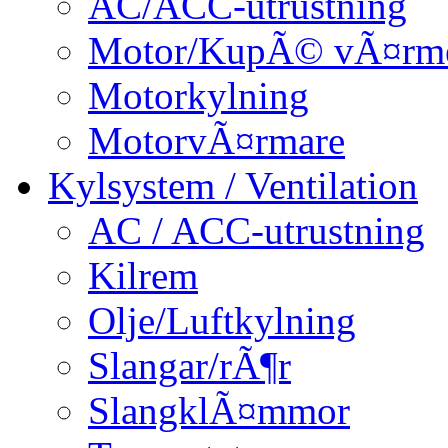
AC/ACC-utrustning
Motor/KupÃ© vÃ¤rm
Motorkylning
MotorvÃ¤rmare
Kylsystem / Ventilation
AC / ACC-utrustning
Kilrem
Olje/Luftkylning
Slangar/rÃ¶r
SlangklÃ¤mmor