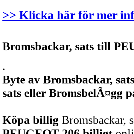
>> Klicka här för mer in
Bromsbackar, sats till 
.
Byte av Bromsbackar, sats
sats eller BromsbelÃ¤gg
Köpa billig
Bromsbackar, sa
PEUGEOT 206
billigt
onli