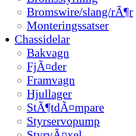
Bromswire/slang/rÃ¶r
Monteringssatser
Chassidelar
Bakvagn
FjÃ¤der
Framvagn
Hjullager
StÃ¶tdÃ¤mpare
Styrservopump
StyrvÃ¤xel