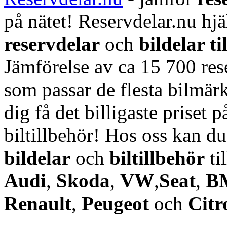
på nätet! Reservdelar.nu hjä
reservdelar
och
bildelar ti
Jämförelse av ca 15 700 rese
som passar de flesta bilmärk
dig få det billigaste priset p
biltillbehör! Hos oss kan d
bildelar
och
biltillbehör
ti
Audi
,
Skoda
,
VW
,
Seat
,
B
Renault
,
Peugeot
och
Citr