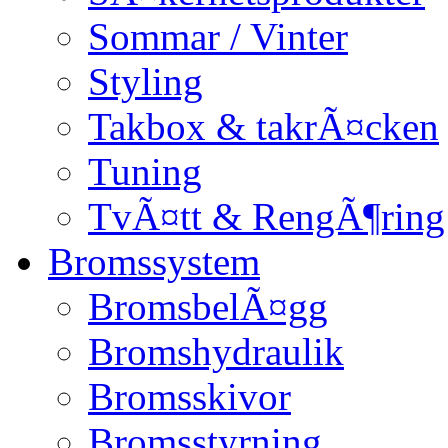
Sommar / Vinter
Styling
Takbox & takrÃ¤cken
Tuning
TvÃ¤tt & RengÃ¶ring
Bromssystem
BromsbelÃ¤gg
Bromshydraulik
Bromsskivor
Bromsstyrning