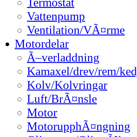
Termostat
Vattenpump
Ventilation/VÃ¤rme
Motordelar
Ã–verladdning
Kamaxel/drev/rem/ked
Kolv/Kolvringar
Luft/BrÃ¤nsle
Motor
MotorupphÃ¤ngning