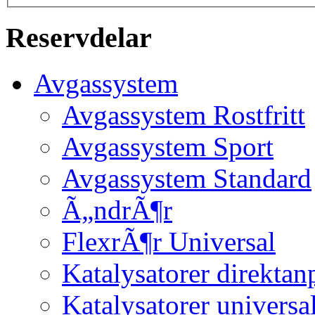
Reservdelar
Avgassystem
Avgassystem Rostfritt
Avgassystem Sport
Avgassystem Standard
Ã„ndrÃ¶r
FlexrÃ¶r Universal
Katalysatorer direktan
Katalysatorer universa