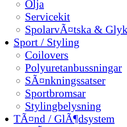
Olja
Servicekit
SpolarvÃ¤tska & Glyk
Sport / Styling
Coilovers
Polyuretanbussningar
SÃ¤nkningssatser
Sportbromsar
Stylingbelysning
TÃ¤nd / GlÃ¶dsystem