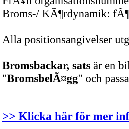
FrÃ¥n organisationsnumme
Broms-/ KÃ¶rdynamik: fÃ¶
Alla positionsangivelser u
Bromsbackar, sats
är en bi
"
BromsbelÃ¤gg
" och passa
>> Klicka här för mer in