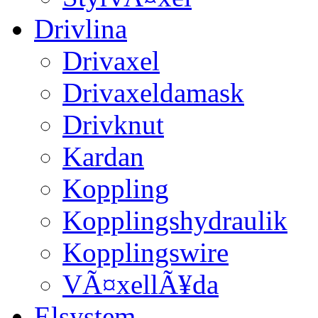
Drivlina
Drivaxel
Drivaxeldamask
Drivknut
Kardan
Koppling
Kopplingshydraulik
Kopplingswire
VÃ¤xellÃ¥da
Elsystem