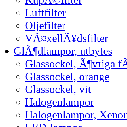
Luftfilter
Oljefilter
VÃ¤xellÃ¥dsfilter
GlÃ¶dlampor, utbytes
Glassockel, Ã¶vriga f
Glassockel, orange
Glassockel, vit
Halogenlampor
Halogenlampor, Xeno