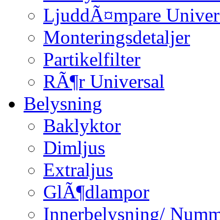
LjuddÃ¤mpare Univer
Monteringsdetaljer
Partikelfilter
RÃ¶r Universal
Belysning
Baklyktor
Dimljus
Extraljus
GlÃ¶dlampor
Innerbelysning/ Numm