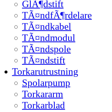
GlÃ¶dstift
TÃ¤ndfÃ¶rdelare
TÃ¤ndkabel
TÃ¤ndmodul
TÃ¤ndspole
TÃ¤ndstift
Torkarutrustning
Spolarpump
Torkararm
Torkarblad