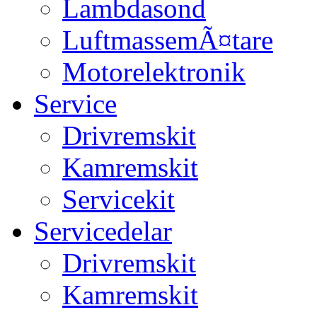
Lambdasond
LuftmassemÃ¤tare
Motorelektronik
Service
Drivremskit
Kamremskit
Servicekit
Servicedelar
Drivremskit
Kamremskit