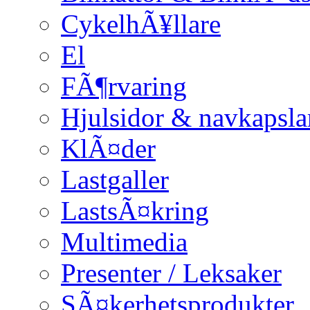
CykelhÃ¥llare
El
FÃ¶rvaring
Hjulsidor & navkapsla
KlÃ¤der
Lastgaller
LastsÃ¤kring
Multimedia
Presenter / Leksaker
SÃ¤kerhetsprodukter