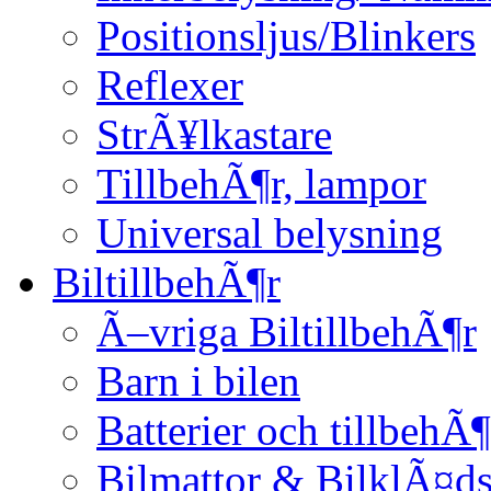
Positionsljus/Blinkers
Reflexer
StrÃ¥lkastare
TillbehÃ¶r, lampor
Universal belysning
BiltillbehÃ¶r
Ã–vriga BiltillbehÃ¶r
Barn i bilen
Batterier och tillbehÃ¶
Bilmattor & BilklÃ¤ds