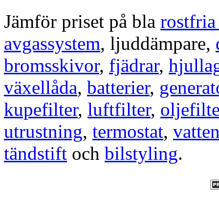
Jämför priset på bla
rostfri
avgassystem
, ljuddämpare,
bromsskivor
,
fjädrar
,
hjulla
växellåda
,
batterier
,
generat
kupefilter
,
luftfilter
,
oljefilte
utrustning
,
termostat
,
vatte
tändstift
och
bilstyling
.