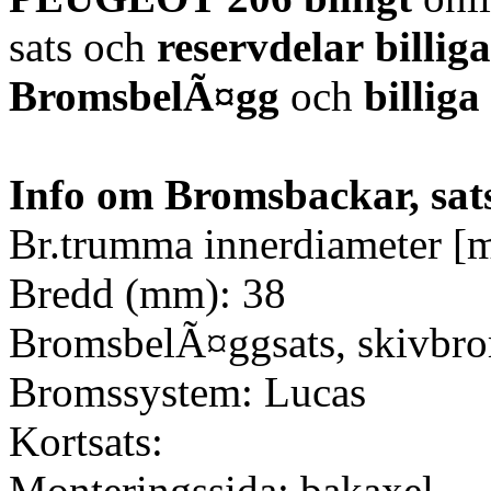
sats och
reservdelar
billiga
BromsbelÃ¤gg
och
billiga
Info om Bromsbackar, sat
Br.trumma innerdiameter [
Bredd (mm): 38
BromsbelÃ¤ggsats, skivbr
Bromssystem: Lucas
Kortsats:
Monteringssida: bakaxel