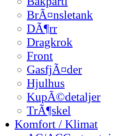
Bakparti
BrÃ¤nsletank
DÃ¶rr
Dragkrok
Front
GasfjÃ¤der
Hjulhus
KupÃ©detaljer
TrÃ¶skel
Komfort / Klimat