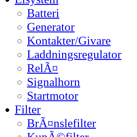
Batteri
Generator
Kontakter/Givare
Laddningsregulator
RelÃ¤
Signalhorn
Startmotor
Filter
BrÃ¤nslefilter
KupÃ©filter