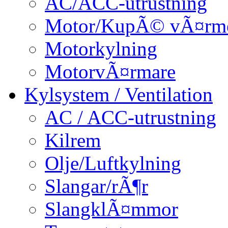
AC/ACC-utrustning
Motor/KupÃ© vÃ¤rm
Motorkylning
MotorvÃ¤rmare
Kylsystem / Ventilation
AC / ACC-utrustning
Kilrem
Olje/Luftkylning
Slangar/rÃ¶r
SlangklÃ¤mmor