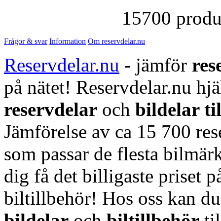
15700 produk
Frågor & svar
Information
Om reservdelar.nu
Reservdelar.nu
- jämför
res
på nätet! Reservdelar.nu hjä
reservdelar
och
bildelar ti
Jämförelse av ca 15 700 rese
som passar de flesta bilmärk
dig få det billigaste priset p
biltillbehör! Hos oss kan d
bildelar
och
biltillbehör
ti