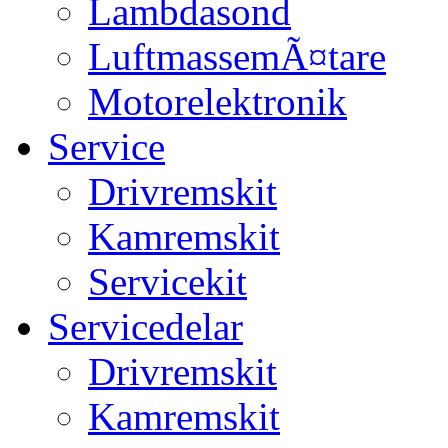
Lambdasond
LuftmassemÃ¤tare
Motorelektronik
Service
Drivremskit
Kamremskit
Servicekit
Servicedelar
Drivremskit
Kamremskit