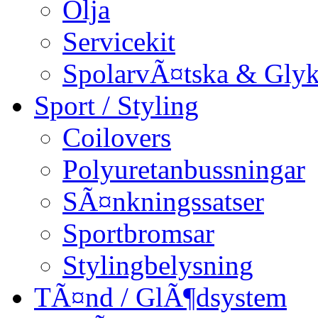
Olja
Servicekit
SpolarvÃ¤tska & Glyk
Sport / Styling
Coilovers
Polyuretanbussningar
SÃ¤nkningssatser
Sportbromsar
Stylingbelysning
TÃ¤nd / GlÃ¶dsystem