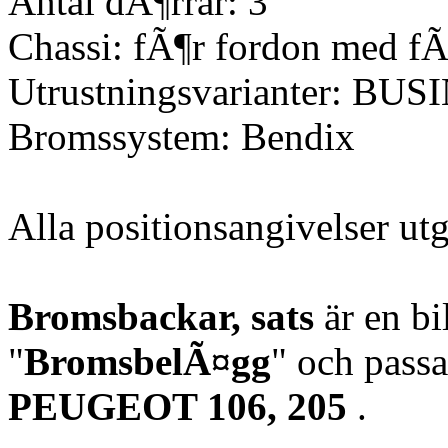
Antal dÃ¶rrar: 3
Chassi: fÃ¶r fordon med fÃ
Utrustningsvarianter: BU
Bromssystem: Bendix
Alla positionsangivelser u
Bromsbackar, sats
är en bi
"
BromsbelÃ¤gg
" och passa
PEUGEOT 106, 205
.