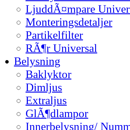
LjuddÃ¤mpare Univer
Monteringsdetaljer
Partikelfilter
RÃ¶r Universal
Belysning
Baklyktor
Dimljus
Extraljus
GlÃ¶dlampor
Innerbelysning/ Numm