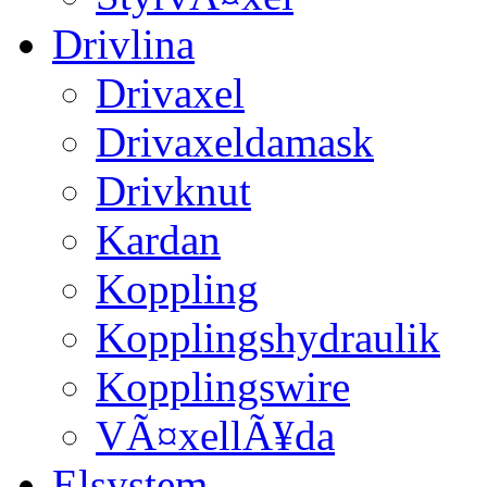
Drivlina
Drivaxel
Drivaxeldamask
Drivknut
Kardan
Koppling
Kopplingshydraulik
Kopplingswire
VÃ¤xellÃ¥da
Elsystem