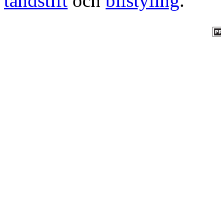
tändstift
och
bilstyling
.