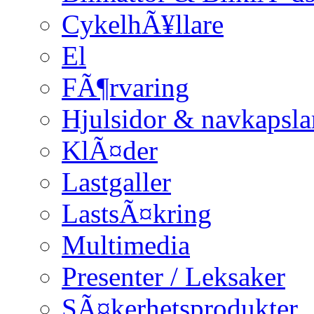
CykelhÃ¥llare
El
FÃ¶rvaring
Hjulsidor & navkapsla
KlÃ¤der
Lastgaller
LastsÃ¤kring
Multimedia
Presenter / Leksaker
SÃ¤kerhetsprodukter