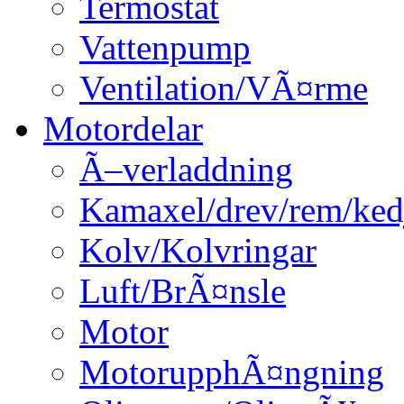
Termostat
Vattenpump
Ventilation/VÃ¤rme
Motordelar
Ã–verladdning
Kamaxel/drev/rem/ked
Kolv/Kolvringar
Luft/BrÃ¤nsle
Motor
MotorupphÃ¤ngning