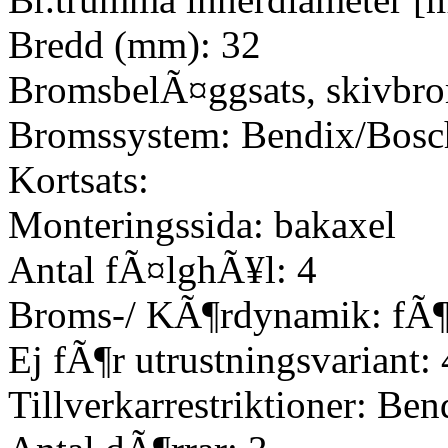
Bredd (mm): 32
BromsbelÃ¤ggsats, skivbr
Bromssystem: Bendix/Bosc
Kortsats:
Monteringssida: bakaxel
Antal fÃ¤lghÃ¥l: 4
Broms-/ KÃ¶rdynamik: fÃ¶
Ej fÃ¶r utrustningsvariant:
Tillverkarrestriktioner: Ben