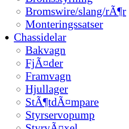
Bromswire/slang/rÃ¶r
Monteringssatser
Chassidelar
Bakvagn
FjÃ¤der
Framvagn
Hjullager
StÃ¶tdÃ¤mpare
Styrservopump
StyrvÃ¤xel