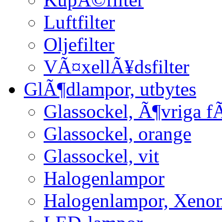
Luftfilter
Oljefilter
VÃ¤xellÃ¥dsfilter
GlÃ¶dlampor, utbytes
Glassockel, Ã¶vriga f
Glassockel, orange
Glassockel, vit
Halogenlampor
Halogenlampor, Xeno