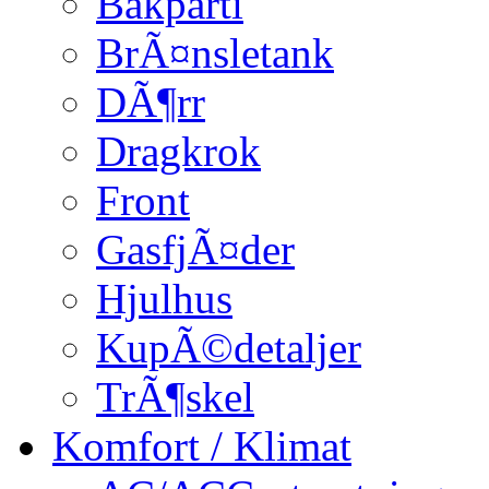
Bakparti
BrÃ¤nsletank
DÃ¶rr
Dragkrok
Front
GasfjÃ¤der
Hjulhus
KupÃ©detaljer
TrÃ¶skel
Komfort / Klimat