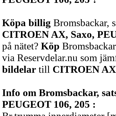
Köpa billig
Bromsbackar, sa
CITROEN AX, Saxo, PE
på nätet?
Köp
Bromsbackar,
via Reservdelar.nu som jä
bildelar
till
CITROEN AX,
Info om Bromsbackar, sat
PEUGEOT 106, 205 :
Br.trumma innerdiameter [