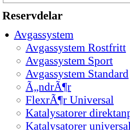
Reservdelar
Avgassystem
Avgassystem Rostfritt
Avgassystem Sport
Avgassystem Standard
Ã„ndrÃ¶r
FlexrÃ¶r Universal
Katalysatorer direktan
Katalysatorer universa