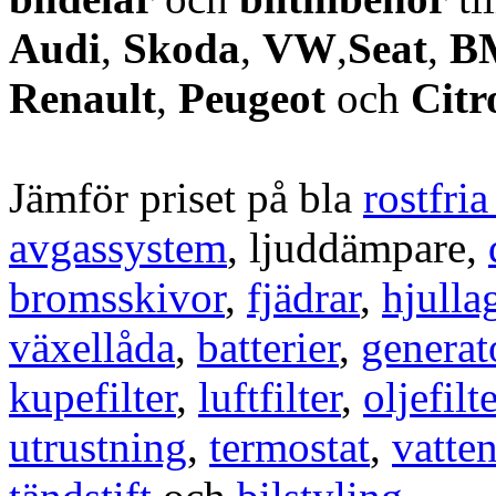
Audi
,
Skoda
,
VW
,
Seat
,
B
Renault
,
Peugeot
och
Citr
Jämför priset på bla
rostfri
avgassystem
, ljuddämpare,
bromsskivor
,
fjädrar
,
hjulla
växellåda
,
batterier
,
generat
kupefilter
,
luftfilter
,
oljefilte
utrustning
,
termostat
,
vatte