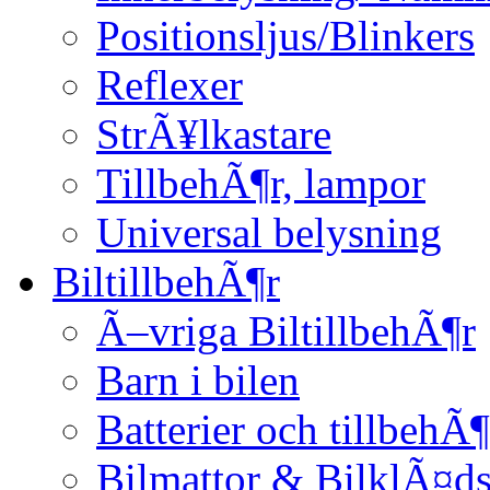
Positionsljus/Blinkers
Reflexer
StrÃ¥lkastare
TillbehÃ¶r, lampor
Universal belysning
BiltillbehÃ¶r
Ã–vriga BiltillbehÃ¶r
Barn i bilen
Batterier och tillbehÃ¶
Bilmattor & BilklÃ¤ds