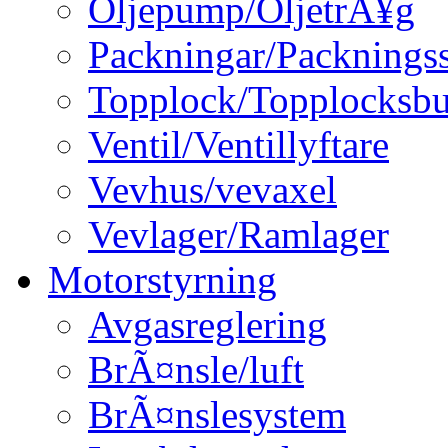
Oljepump/OljetrÃ¥g
Packningar/Packningss
Topplock/Topplocksbu
Ventil/Ventillyftare
Vevhus/vevaxel
Vevlager/Ramlager
Motorstyrning
Avgasreglering
BrÃ¤nsle/luft
BrÃ¤nslesystem