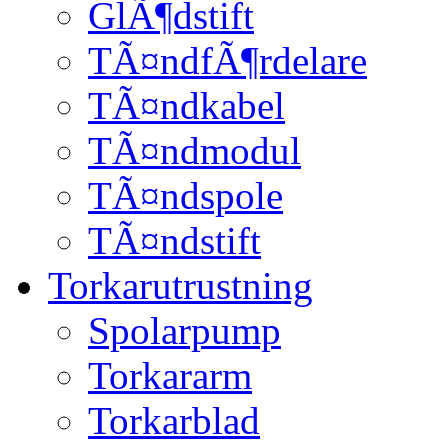
GlÃ¶dstift
TÃ¤ndfÃ¶rdelare
TÃ¤ndkabel
TÃ¤ndmodul
TÃ¤ndspole
TÃ¤ndstift
Torkarutrustning
Spolarpump
Torkararm
Torkarblad