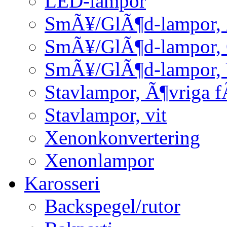
LED-lampor
SmÃ¥/GlÃ¶d-lampor, 
SmÃ¥/GlÃ¶d-lampor,
SmÃ¥/GlÃ¶d-lampor, 
Stavlampor, Ã¶vriga f
Stavlampor, vit
Xenonkonvertering
Xenonlampor
Karosseri
Backspegel/rutor