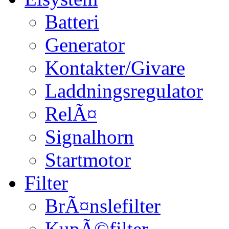
Batteri
Generator
Kontakter/Givare
Laddningsregulator
RelÃ¤
Signalhorn
Startmotor
Filter
BrÃ¤nslefilter
KupÃ©filter