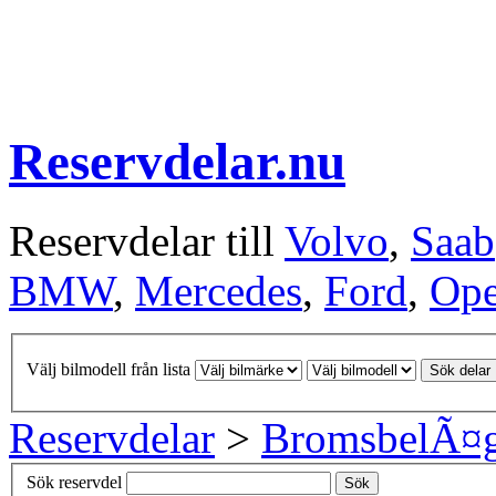
Reservdelar.nu
Reservdelar till
Volvo
,
Saab
BMW
,
Mercedes
,
Ford
,
Ope
Välj bilmodell från lista
Sök delar
Reservdelar
>
BromsbelÃ¤
Sök reservdel
Sök