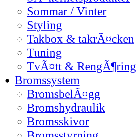
Sommar / Vinter
Styling
Takbox & takrÃ¤cken
Tuning
TvÃ¤tt & RengÃ¶ring
Bromssystem
BromsbelÃ¤gg
Bromshydraulik
Bromsskivor
Bromsstyrning