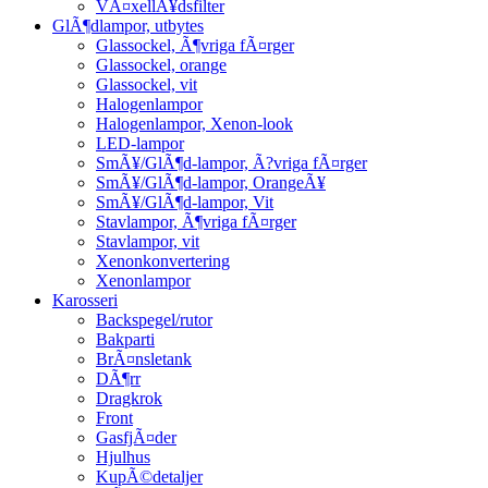
VÃ¤xellÃ¥dsfilter
GlÃ¶dlampor, utbytes
Glassockel, Ã¶vriga fÃ¤rger
Glassockel, orange
Glassockel, vit
Halogenlampor
Halogenlampor, Xenon-look
LED-lampor
SmÃ¥/GlÃ¶d-lampor, Ã?vriga fÃ¤rger
SmÃ¥/GlÃ¶d-lampor, OrangeÃ¥
SmÃ¥/GlÃ¶d-lampor, Vit
Stavlampor, Ã¶vriga fÃ¤rger
Stavlampor, vit
Xenonkonvertering
Xenonlampor
Karosseri
Backspegel/rutor
Bakparti
BrÃ¤nsletank
DÃ¶rr
Dragkrok
Front
GasfjÃ¤der
Hjulhus
KupÃ©detaljer