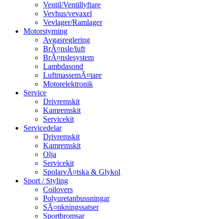
Ventil/Ventillyftare
Vevhus/vevaxel
Vevlager/Ramlager
Motorstyrning
Avgasreglering
BrÃ¤nsle/luft
BrÃ¤nslesystem
Lambdasond
LuftmassemÃ¤tare
Motorelektronik
Service
Drivremskit
Kamremskit
Servicekit
Servicedelar
Drivremskit
Kamremskit
Olja
Servicekit
SpolarvÃ¤tska & Glykol
Sport / Styling
Coilovers
Polyuretanbussningar
SÃ¤nkningssatser
Sportbromsar