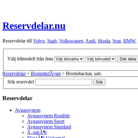
Reservdelar.nu
Reservdelar till
Volvo
,
Saab
,
Volkswagen
,
Audi
,
Skoda
,
Seat
,
BMW
,
Välj bilmodell från lista
Sök delar
Reservdelar
>
BromsbelÃ¤gg
> Bromsbackar, sats
Sök reservdel
Sök
Reservdelar
Avgassystem
Avgassystem Rostfritt
Avgassystem Sport
Avgassystem Standard
Ã„ndrÃ¶r
FlexrÃ¶r Universal