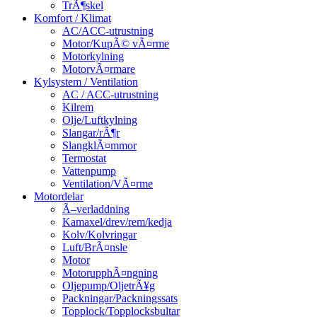
TrÃ¶skel
Komfort / Klimat
AC/ACC-utrustning
Motor/KupÃ© vÃ¤rme
Motorkylning
MotorvÃ¤rmare
Kylsystem / Ventilation
AC / ACC-utrustning
Kilrem
Olje/Luftkylning
Slangar/rÃ¶r
SlangklÃ¤mmor
Termostat
Vattenpump
Ventilation/VÃ¤rme
Motordelar
Ã–verladdning
Kamaxel/drev/rem/kedja
Kolv/Kolvringar
Luft/BrÃ¤nsle
Motor
MotorupphÃ¤ngning
Oljepump/OljetrÃ¥g
Packningar/Packningssats
Topplock/Topplocksbultar