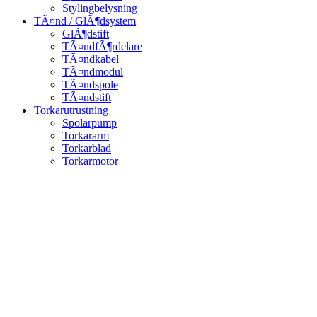
Stylingbelysning
TÃ¤nd / GlÃ¶dsystem
GlÃ¶dstift
TÃ¤ndfÃ¶rdelare
TÃ¤ndkabel
TÃ¤ndmodul
TÃ¤ndspole
TÃ¤ndstift
Torkarutrustning
Spolarpump
Torkararm
Torkarblad
Torkarmotor