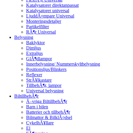
Katalysatorer direktanpassat
Katalysatorer universal
LjuddÃ¤mpare Universal
Monteringsdetaljer
Partikelfilter
RÃ¶r Universal
Belysning
Baklyktor
Dimljus
Extraljus
GlÃ¶dlampor
Innerbelysning/ Nummerskyltbelysning
Positionsljus/Blinkers
Reflexer
StrÃ¥lkastare
TillbehÃ¶r, lampor
Universal belysning
BiltillbehÃ¶r
Ã–vriga BiltillbehÃ¶r
Barn i bilen
Batterier och tillbehÃ¶r
Bilmattor & BilklÃ¤dsel
CykelhÃ¥llare
El