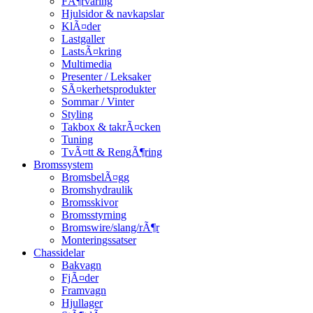
FÃ¶rvaring
Hjulsidor & navkapslar
KlÃ¤der
Lastgaller
LastsÃ¤kring
Multimedia
Presenter / Leksaker
SÃ¤kerhetsprodukter
Sommar / Vinter
Styling
Takbox & takrÃ¤cken
Tuning
TvÃ¤tt & RengÃ¶ring
Bromssystem
BromsbelÃ¤gg
Bromshydraulik
Bromsskivor
Bromsstyrning
Bromswire/slang/rÃ¶r
Monteringssatser
Chassidelar
Bakvagn
FjÃ¤der
Framvagn
Hjullager