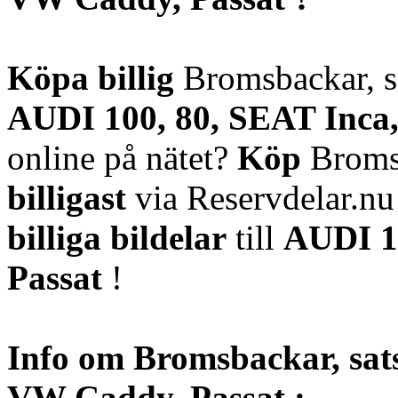
Köpa billig
Bromsbackar, sa
AUDI 100, 80, SEAT Inca
online på nätet?
Köp
Bromsb
billigast
via Reservdelar.n
billiga bildelar
till
AUDI 1
Passat
!
Info om Bromsbackar, sats
VW Caddy, Passat :