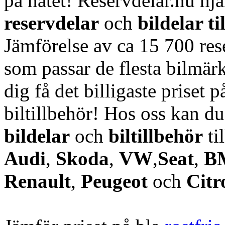
på nätet! Reservdelar.nu hjä
reservdelar
och
bildelar ti
Jämförelse av ca 15 700 rese
som passar de flesta bilmärk
dig få det billigaste priset p
biltillbehör! Hos oss kan d
bildelar
och
biltillbehör
ti
Audi
,
Skoda
,
VW
,
Seat
,
B
Renault
,
Peugeot
och
Citr