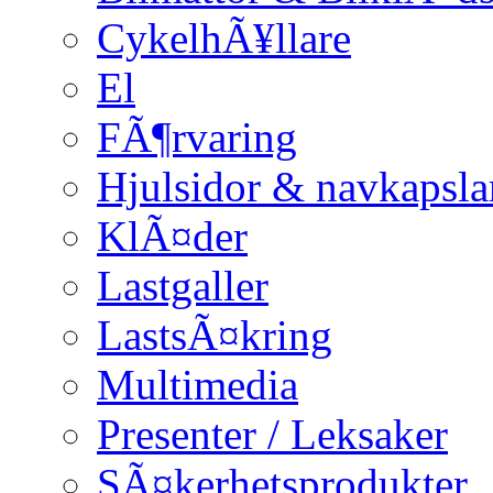
CykelhÃ¥llare
El
FÃ¶rvaring
Hjulsidor & navkapsla
KlÃ¤der
Lastgaller
LastsÃ¤kring
Multimedia
Presenter / Leksaker
SÃ¤kerhetsprodukter