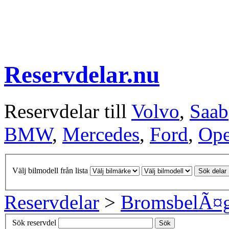
Reservdelar.nu
Reservdelar till
Volvo
,
Saab
BMW
,
Mercedes
,
Ford
,
Ope
Välj bilmodell från lista
Sök delar
Reservdelar
>
BromsbelÃ¤
Sök reservdel
Sök