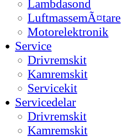
Lambdasond
LuftmassemÃ¤tare
Motorelektronik
Service
Drivremskit
Kamremskit
Servicekit
Servicedelar
Drivremskit
Kamremskit