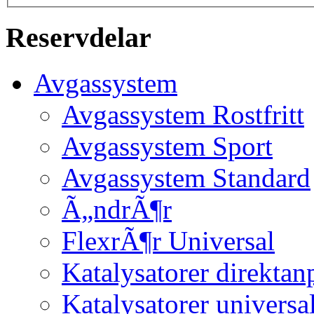
Reservdelar
Avgassystem
Avgassystem Rostfritt
Avgassystem Sport
Avgassystem Standard
Ã„ndrÃ¶r
FlexrÃ¶r Universal
Katalysatorer direktan
Katalysatorer universa