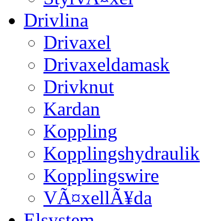
Drivlina
Drivaxel
Drivaxeldamask
Drivknut
Kardan
Koppling
Kopplingshydraulik
Kopplingswire
VÃ¤xellÃ¥da
Elsystem