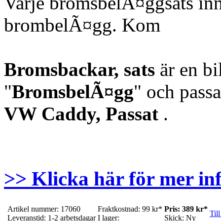
Varje bromsbelÃ¤ggsats inn
brombelÃ¤gg. Kom
Bromsbackar, sats
är en bi
"
BromsbelÃ¤gg
" och passa
VW Caddy, Passat
.
>> Klicka här för mer in
Artikel nummer: 17060
Fraktkostnad: 99 kr*
Pris: 389 kr*
Till
Leveranstid: 1-2 arbetsdagar
I lager:
Skick: Ny