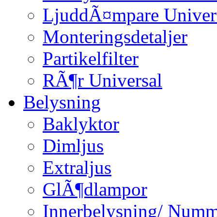
LjuddÃ¤mpare Univer
Monteringsdetaljer
Partikelfilter
RÃ¶r Universal
Belysning
Baklyktor
Dimljus
Extraljus
GlÃ¶dlampor
Innerbelysning/ Numm