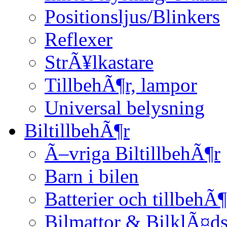
Positionsljus/Blinkers
Reflexer
StrÃ¥lkastare
TillbehÃ¶r, lampor
Universal belysning
BiltillbehÃ¶r
Ã–vriga BiltillbehÃ¶r
Barn i bilen
Batterier och tillbehÃ¶
Bilmattor & BilklÃ¤ds