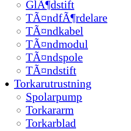
GlÃ¶dstift
TÃ¤ndfÃ¶rdelare
TÃ¤ndkabel
TÃ¤ndmodul
TÃ¤ndspole
TÃ¤ndstift
Torkarutrustning
Spolarpump
Torkararm
Torkarblad