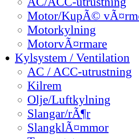
AC/ACC-utrustning
Motor/KupÃ© vÃ¤rm
Motorkylning
MotorvÃ¤rmare
Kylsystem / Ventilation
AC / ACC-utrustning
Kilrem
Olje/Luftkylning
Slangar/rÃ¶r
SlangklÃ¤mmor