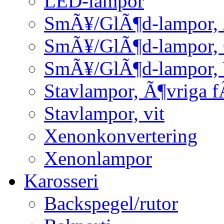
LED-lampor
SmÃ¥/GlÃ¶d-lampor, 
SmÃ¥/GlÃ¶d-lampor,
SmÃ¥/GlÃ¶d-lampor, 
Stavlampor, Ã¶vriga f
Stavlampor, vit
Xenonkonvertering
Xenonlampor
Karosseri
Backspegel/rutor