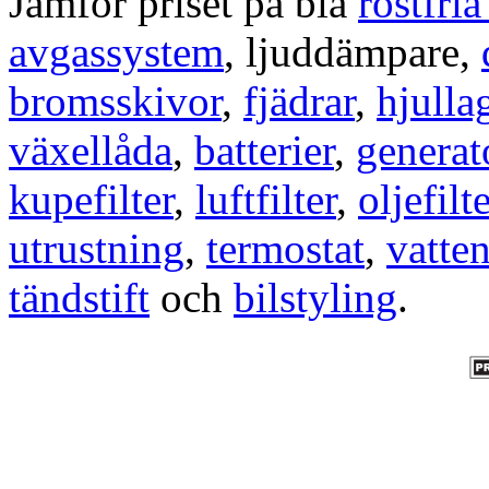
Jämför priset på bla
rostfri
avgassystem
, ljuddämpare,
bromsskivor
,
fjädrar
,
hjulla
växellåda
,
batterier
,
generat
kupefilter
,
luftfilter
,
oljefilte
utrustning
,
termostat
,
vatte
tändstift
och
bilstyling
.