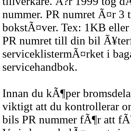
tillverkare. Ã?r 1999 tog
nummer. PR numret Ã¤r 3 te
bokstÃ¤ver. Tex: 1KB eller
PR numret till din bil Ã¥te
serviceklistermÃ¤rket i bag
servicehandbok.
Innan du kÃ¶per bromsdela
viktigt att du kontrollera
bils PR nummer fÃ¶r att fÃ¥