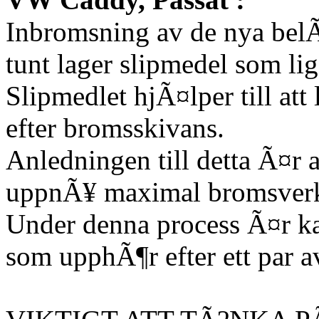
Inbromsning av de nya bel
tunt lager slipmedel som l
Slipmedlet hjÃ¤lper till a
efter bromsskivans.
Anledningen till detta Ã¤r 
uppnÃ¥ maximal bromsverk
Under denna process Ã¤r kan
som upphÃ¶r efter ett par a