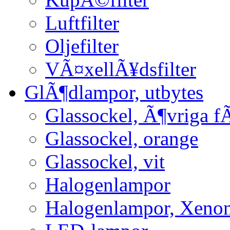
Luftfilter
Oljefilter
VÃ¤xellÃ¥dsfilter
GlÃ¶dlampor, utbytes
Glassockel, Ã¶vriga f
Glassockel, orange
Glassockel, vit
Halogenlampor
Halogenlampor, Xeno