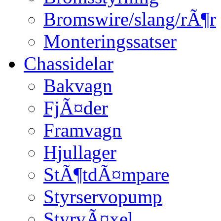
Bromswire/slang/rÃ¶r
Monteringssatser
Chassidelar
Bakvagn
FjÃ¤der
Framvagn
Hjullager
StÃ¶tdÃ¤mpare
Styrservopump
StyrvÃ¤xel