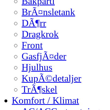
Bakparti
BrÃ¤nsletank
DÃ¶rr
Dragkrok
Front
GasfjÃ¤der
Hjulhus
KupÃ©detaljer
TrÃ¶skel
Komfort / Klimat