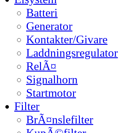
Batteri
Generator
Kontakter/Givare
Laddningsregulator
RelÃ¤
Signalhorn
Startmotor
Filter
BrÃ¤nslefilter
KupÃ©filter