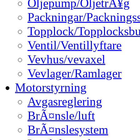
Oljepump/OljetrÃ¥g
Packningar/Packningss
Topplock/Topplocksbu
Ventil/Ventillyftare
Vevhus/vevaxel
Vevlager/Ramlager
Motorstyrning
Avgasreglering
BrÃ¤nsle/luft
BrÃ¤nslesystem