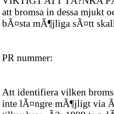
VIKTIGT ATT TÃ?NKA PÃ?
att bromsa in dessa mjukt o
bÃ¤sta mÃ¶jliga sÃ¤tt skall
PR nummer:
Att identifiera vilken broms
inte lÃ¤ngre mÃ¶jligt via