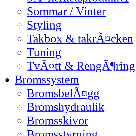
Sommar / Vinter
Styling
Takbox & takrÃ¤cken
Tuning
TvÃ¤tt & RengÃ¶ring
Bromssystem
BromsbelÃ¤gg
Bromshydraulik
Bromsskivor
Bromsstyrning