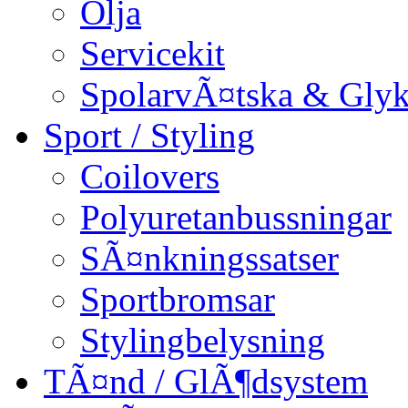
Olja
Servicekit
SpolarvÃ¤tska & Glyk
Sport / Styling
Coilovers
Polyuretanbussningar
SÃ¤nkningssatser
Sportbromsar
Stylingbelysning
TÃ¤nd / GlÃ¶dsystem