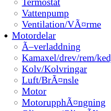
Termostat
Vattenpump
Ventilation/VÃ¤rme
Motordelar
Ã–verladdning
Kamaxel/drev/rem/ked
Kolv/Kolvringar
Luft/BrÃ¤nsle
Motor
MotorupphÃ¤ngning